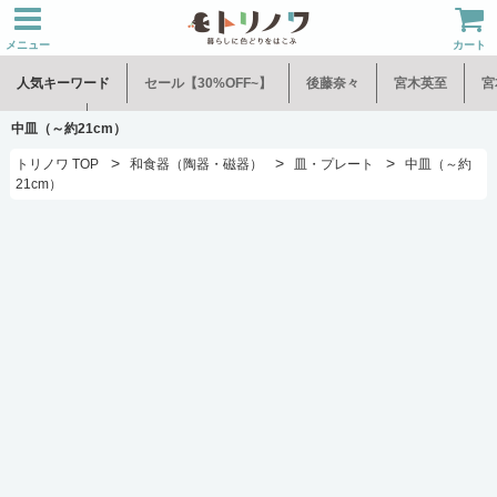
メニュー
カート
人気キーワード
セール【30%OFF~】
後藤奈々
宮木英至
宮
水谷和音
児玉修治
中皿（～約21cm）
>
>
>
トリノワ TOP
和食器（陶器・磁器）
皿・プレート
中皿（～約
21cm）