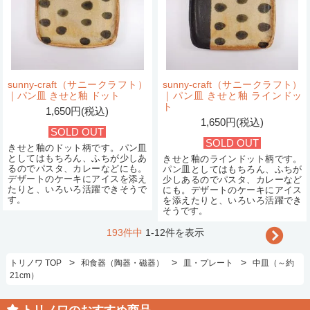
sunny-craft（サニークラフト）
sunny-craft（サニークラフト）
｜パン皿 きせと釉 ドット
｜パン皿 きせと釉 ラインドッ
ト
1,650円(税込)
1,650円(税込)
SOLD OUT
SOLD OUT
きせと釉のドット柄です。パン皿
としてはもちろん、ふちが少しあ
きせと釉のラインドット柄です。
るのでパスタ、カレーなどにも。
パン皿としてはもちろん、ふちが
デザートのケーキにアイスを添え
少しあるのでパスタ、カレーなど
たりと、いろいろ活躍できそうで
にも。デザートのケーキにアイス
す。
を添えたりと、いろいろ活躍でき
そうです。
193件中
1-12件を表示
>
>
>
トリノワ TOP
和食器（陶器・磁器）
皿・プレート
中皿（～約
21cm）