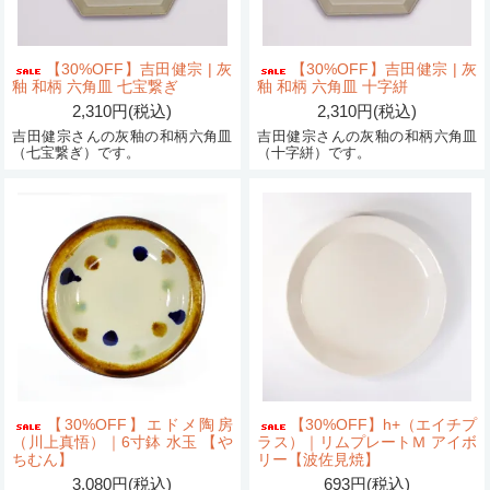
【30%OFF】吉田健宗 | 灰
【30%OFF】吉田健宗 | 灰
釉 和柄 六角皿 七宝繋ぎ
釉 和柄 六角皿 十字絣
2,310円(税込)
2,310円(税込)
吉田健宗さんの灰釉の和柄六角皿
吉田健宗さんの灰釉の和柄六角皿
（七宝繋ぎ）です。
（十字絣）です。
【30%OFF】エドメ陶房
【30%OFF】h+（エイチプ
（川上真悟）｜6寸鉢 水玉 【や
ラス）｜リムプレートＭ アイボ
ちむん】
リー【波佐見焼】
3,080円(税込)
693円(税込)