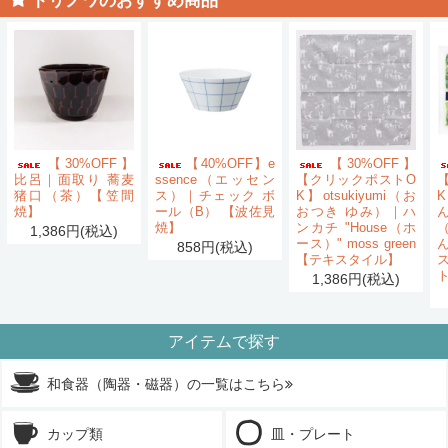
トリノワのおすすめ商品
【30%OFF】
【40%OFF】e
【30%OFF】
比呂｜面取り 蕎麦
ssence（エッセン
【クリックポストO
猪口（茶）【笠間
ス）｜チェック ボ
K】otsukiyumi（お
K
焼】
ール（B） 【波佐見
おつき ゆみ）｜ハ
ん
焼】
ンカチ "House（ホ
1,386円(税込)
ース）" moss green
858円(税込)
【テキスタイル】
1,386円(税込)
アイテムで探す
和食器（陶器・磁器）の一覧はこちら
カップ類
皿・プレート