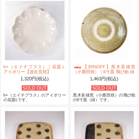
h+（エイチプラス）｜花皿Ｌ
【30%OFF】黒木富雄窯
アイボリー【波佐見焼】
（小鹿田焼）｜6寸皿 飛び鉋 緑
1,320円(税込)
1,463円(税込)
SOLD OUT
SOLD OUT
h+（エイチプラス）のアイボリー
黒木富雄窯（小鹿田焼）の飛び鉋
の花皿Lです。
の6寸皿（緑）です。