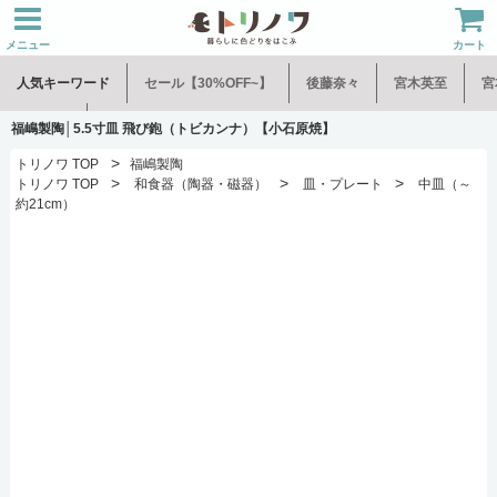
メニュー
カート
人気キーワード
セール【30%OFF~】
後藤奈々
宮木英至
宮
水谷和音
児玉修治
福嶋製陶│5.5寸皿 飛び鉋（トビカンナ）【小石原焼】
>
トリノワ TOP
福嶋製陶
>
>
>
トリノワ TOP
和食器（陶器・磁器）
皿・プレート
中皿（～
約21cm）