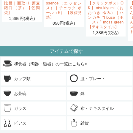
比呂｜面取り 蕎麦
ssence（エッセン
【クリックポストO
猪口（茶）【笠間
ス）｜チェック ボ
K】otsukiyumi（お
K
焼】
ール（B） 【波佐見
おつき ゆみ）｜ハ
ん
焼】
ンカチ "House（ホ
1,386円(税込)
ース）" moss green
858円(税込)
【テキスタイル】
1,386円(税込)
アイテムで探す
和食器（陶器・磁器）の一覧はこちら
カップ類
皿・プレート
お茶碗
鉢
ガラス
布・テキスタイル
ピアス
雑貨