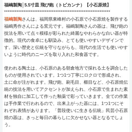
福嶋製陶│5.5寸皿 飛び鉋（トビカンナ）【小石原焼】
************************************************************
福嶋製陶
さんは、福岡県東峰村の小石原で小石原焼を製作する
福嶋秀作さんによる窯元です。福嶋製陶さんの器は、飛び鉋の
技法を用いて点々模様が彩られた綺麗なやわらかな白い器が特
徴的。現代の食卓にも馴染み、とても使いやすいデザインで
す。深い歴史と伝統を守りながらも、現代の生活でも使いやす
いように時代のニーズを取り入れた和食器です。
使われる陶土は、小石原のある朝倉地方で採れる土を調合した
ものが使用されています。1つ1つ丁寧にロクロで形成され、
土に命が注がれます。飛び鉋、刷毛目、櫛目など、小石原焼伝
統の技法を用いてアクセントが加えられ、小石原で生まれた素
材を独自に加工して作った釉薬で彩っていきます。全ての作業
は手作業で行われるので、出来上がった器には、1つ1つにそ
れぞれ表情があります。「普段使いに生きる伝統」民芸小石原
焼の器は、きっと毎日の暮らしに欠かせない器となるでしょ
う。