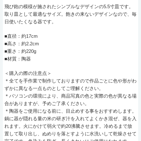
飛び鉋の模様が施されたシンプルなデザインの5.5寸皿です。
取り皿として最適なサイズ。飽きの来ないデザインなので、毎
日使いたくなる器です。
■直径：約17cm
■高さ：約2.2cm
■重さ：約220g
■材質：陶器
＜購入の際の注意点＞
＊全てを手作業で制作しておりますので作品ごとに色や形がわ
ずかに異なる一点ものとしてご理解ください。
＊パソコンの環境により、商品写真の色と実際の色が異なる場
合がありますが、予めご了承ください。
＊陶器をご使用になる前に、目止めする事をおすすめします。
鍋に器が隠れる量の米の研ぎ汁を入れてよくかき混ぜ、器を入
れます。火にかけて弱火で約20沸騰させます。冷めるまで放
置して取り出し、ぬめりを落とすように水洗いして乾燥させて