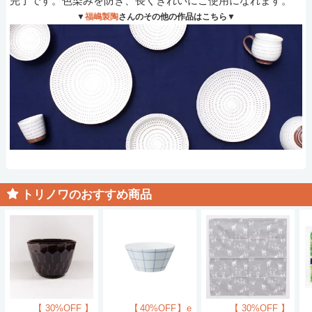
完了です。色染みを防ぎ、長くきれいにご使用になれます。
▼
福嶋製陶
さんのその他の作品はこちら▼
トリノワのおすすめ商品
【30%OFF】
【40%OFF】e
【30%OFF】