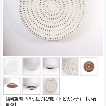
福嶋製陶│5.5寸皿 飛び鉋（トビカンナ）【小石
原焼】