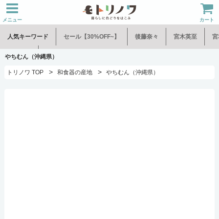
メニュー
カート
人気キーワード
セール【30%OFF~】
後藤奈々
宮木英至
宮
水谷和音
児玉修治
やちむん（沖縄県）
>
>
トリノワ TOP
和食器の産地
やちむん（沖縄県）