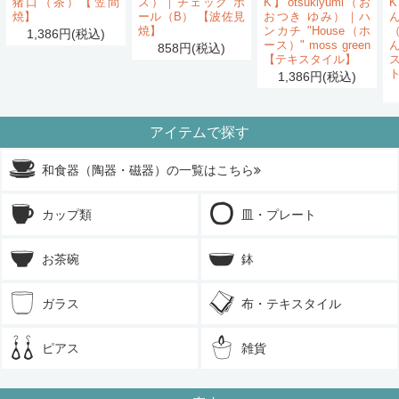
猪口（茶）【笠間
ス）｜チェック ボ
K】otsukiyumi（お
K
焼】
ール（B） 【波佐見
おつき ゆみ）｜ハ
ん
焼】
ンカチ "House（ホ
1,386円(税込)
ース）" moss green
858円(税込)
【テキスタイル】
1,386円(税込)
アイテムで探す
和食器（陶器・磁器）の一覧はこちら
カップ類
皿・プレート
お茶碗
鉢
ガラス
布・テキスタイル
ピアス
雑貨