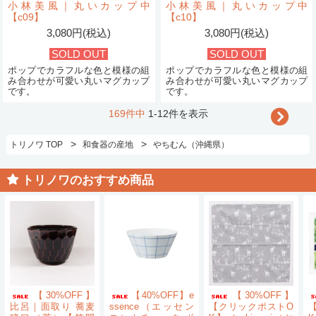
小林美風｜丸いカップ中
小林美風｜丸いカップ中
【c09】
【c10】
3,080円(税込)
3,080円(税込)
SOLD OUT
SOLD OUT
ポップでカラフルな色と模様の組
ポップでカラフルな色と模様の組
み合わせが可愛い丸いマグカップ
み合わせが可愛い丸いマグカップ
です。
です。
169件中
1-12件を表示
>
>
トリノワ TOP
和食器の産地
やちむん（沖縄県）
トリノワのおすすめ商品
【30%OFF】
【40%OFF】e
【30%OFF】
比呂｜面取り 蕎麦
ssence（エッセン
【クリックポストO