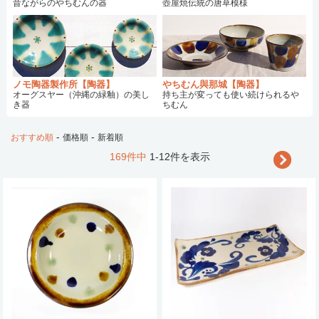
昔ながらのやちむんの器
壺屋焼伝統の唐草模様
ノモ陶器製作所【陶器】
やちむん與那城【陶器】
オーグスヤー（沖縄の緑釉）の美し
持ち主が変っても使い続けられるや
き器
ちむん
-
-
おすすめ順
価格順
新着順
169件中
1-12件を表示