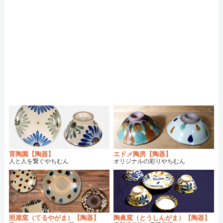
育陶園【陶器】
エドメ陶房【陶器】
人と人を繋ぐやちむん
オリジナルの彩りやちむん
照屋窯（てるやがま）【陶器】
陶眞窯（とうしんがま）【陶器】