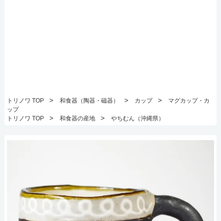
>
>
>
トリノワ TOP
和食器（陶器・磁器）
カップ
マグカップ・カ
ップ
>
>
トリノワ TOP
和食器の産地
やちむん（沖縄県）