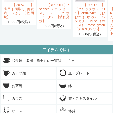
【30%OFF】
【40%OFF】e
【30%OFF】
比呂｜面取り 蕎麦
ssence（エッセン
【クリックポストO
猪口（茶）【笠間
ス）｜チェック ボ
K】otsukiyumi（お
K
焼】
ール（B） 【波佐見
おつき ゆみ）｜ハ
ん
焼】
ンカチ "House（ホ
1,386円(税込)
ース）" moss green
858円(税込)
【テキスタイル】
1,386円(税込)
アイテムで探す
和食器（陶器・磁器）の一覧はこちら
カップ類
皿・プレート
お茶碗
鉢
ガラス
布・テキスタイル
ピアス
雑貨