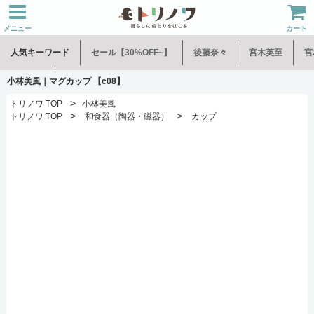
メニュー
カート
人気キーワード
セール【30%OFF~】
後藤奈々
宮木英至
宮
水谷和音
児玉修治
小林美風｜マグカップ 【c08】
>
トリノワ TOP
小林美風
>
>
トリノワ TOP
和食器（陶器・磁器）
カップ