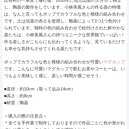
読谷村の一翠窯で修行後、2010年に地元山梨の大月市で独立
し、陶器の製作をしています。小林美風さんの作る器の特徴
は、なんと言ってもポップでカラフルな色と模様の組み合わせ
です。土は信楽の赤土を使用し、釉薬によって1つ1つ色付け
られています。独特の色の組み合わせで絵付けされた鮮やかな
器たちは、小林美風さんの持つユニークな世界観でいっぱい！
作る楽しさがこちらにも伝わってくるような、見ているだけで
も幸せな気持ちさせてくれる器たちです。
ポップでカラフルな色と模様の組み合わせが可愛い
マグカップ
です。こんなに可愛いマグカップで飲むお茶やコーヒーは、い
つもより美味しく感じ、楽しい時間が過ごせそう。
■直径：約10cm（取って込み14cm）
■高さ：約8cm
■材質：陶器
＜購入の際の注意点＞
＊全てを手作業で制作しておりますので作品ごとに色や形がわ