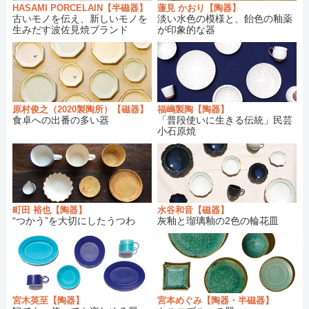
HASAMI PORCELAIN【半磁器】
蓮見 かおり【陶器】
しました。
古いモノを伝え、新しいモノを
淡い水色の模様と、飴色の釉薬
【和食器・半磁器】ハサミポーセリン
さんの
2018/07/08：
生みだす波佐見焼ブランド
が印象的な器
商品が再入荷しました。
【和食器・陶器】黒木富雄窯（小鹿田焼）
の
2018/07/07：
商品が新入荷しました。
【和食器・陶器】豊田雅代
さんの商品が新入
2018/06/02：
荷しました。
原村俊之（2020製陶所）【磁器】
福嶋製陶【陶器】
食卓への出番の多い器
「普段使いに生きる伝統」民芸
【和食器・半磁器】後藤奈々
さんの商品が新
2018/05/26：
小石原焼
入荷しました。
【和食器・陶器】蓮見かおり
さんの商品が再
2018/05/19：
入荷しました。
【和食器・陶器】古川真紀子
さんの商品が再
2018/05/13：
入荷しました。
町田 裕也【陶器】
水谷和音【磁器】
【和食器・磁器】KANEAKI SAKAI POTTERY
2018/05/12：
“つかう”を大切にしたうつわ
灰釉と瑠璃釉の2色の輪花皿
さんの商品が再入荷しました。
【和食器・磁器】宮木英至
さんの商品が新入
2018/05/01：
荷しました。
【和食器・磁器】水谷和音
さんの商品が再入
2018/04/24：
荷しました。
宮木英至【陶器】
宮本めぐみ【陶器・半磁器】
【和食器・陶器】児玉修治
さんの商品が再入
2018/04/03：