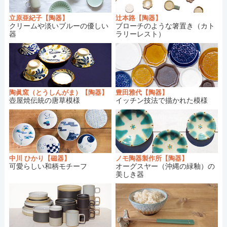
【和食器・陶器/半磁器】宮本めぐみ
さんの新
2018/10/20：
立原亜紀子【陶器】
辻本路【陶器】
商品が入荷しました。
クリームや淡いブルーの優しい
ブローチのような箸置き（カト
【送料改定のお知らせ】
2018/10/06：
器
ラリーレスト）
【和食器・陶器】キカキカク
さん商品再入荷
2018/09/28：
しました。
【和食器・陶器】やちむん與那城さん
新商品
2018/09/24：
入荷しました。
【和食器・陶器】エドメ陶房
さんの商品が再
2018/09/24：
陶眞窯（とうしんがま）【陶器】
豊田雅代【陶器】
壺屋焼伝統の唐草模様
イッチン技法で描かれた模様
入荷しました。
【和食器・陶器】ノモ陶器製作所
さんの商品
2018/09/23：
が再入荷しました。
【和食器・陶器】陶眞窯
さんの商品が再入荷
2018/09/23：
しました。
【和食器・陶器】鈴木雄一郎（いにま陶房）
2018/08/28：
中川 ひかり【磁器】
ノモ陶器製作所【陶器】
可愛らしい和柄モチーフ
オーグスヤー（沖縄の緑釉）の
さんの商品が再入荷しました。
美しき器
【和食器・陶器】かとう ようこ
さんの商品が
2018/08/07：
再入荷しました。
【和食器・磁器】KANEAKI SAKAI POTTERY
2018/07/29：
さんの商品が再入荷しました。
【和食器・陶器】伊藤豊
さんの商品が再入荷
2018/07/28：