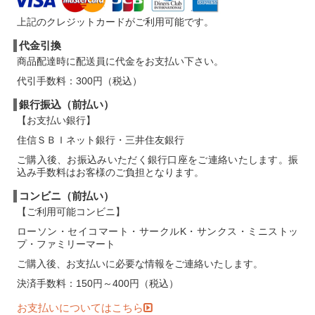
【和食器・陶器】陶眞窯
商品再入荷しまし
2017/07/06：
た。
上記のクレジットカードがご利用可能です。
【和食器・陶器】かとうようこさん
商品再入
2017/07/01：
代金引換
荷しました。
商品配達時に配送員に代金をお支払い下さい。
【和食器・陶器】長浜由起子さん
新商品入荷
2017/06/11：
代引手数料：300円（税込）
しました。
【和食器・陶器】はしもとさちえさん
新商品
2017/05/26：
銀行振込（前払い）
入荷しました。
【お支払い銀行】
【和食器・陶器】古川真紀子さん
商品再入荷
2017/05/22：
住信ＳＢＩネット銀行・三井住友銀行
しました。
ご購入後、お振込みいただく銀行口座をご連絡いたします。振
【和食器・陶器】比呂さん
商品再入荷しまし
2017/05/12：
込み手数料はお客様のご負担となります。
た。
【和食器・陶器】坂下花子さん
商品再入荷し
2017/05/08：
コンビニ（前払い）
ました。
【ご利用可能コンビニ】
【和食器・陶器】キカキカクさん
商品再入荷
2017/04/29：
ローソン・セイコマート・サークルK・サンクス・ミニストッ
しました。
プ・ファミリーマート
【和食器・磁器】原村俊之さん
商品再入荷し
2017/04/28：
ご購入後、お支払いに必要な情報をご連絡いたします。
ました。
決済手数料：150円～400円（税込）
【和食器・陶器】はしもとさちえさん
新商品
2017/04/22：
入荷しました。
お支払いについてはこちら