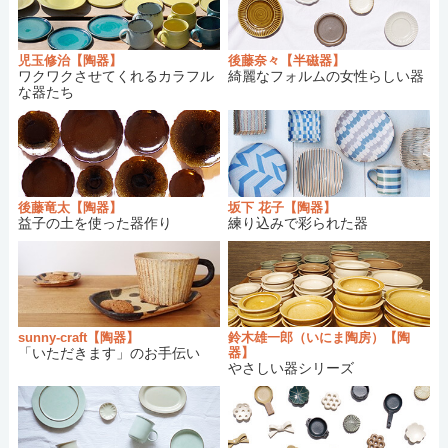
【和食器・陶器】小林美風
さんの商品が再入
2019/02/16：
荷しました。
児玉修治【陶器】
後藤奈々【半磁器】
【和食器・陶器】かとう ようこ
さんの商品が
2019/02/10：
ワクワクさせてくれるカラフル
綺麗なフォルムの女性らしい器
再入荷しました。
な器たち
【和食器・陶器】本郷里奈
さんの商品が再入
2019/01/13：
荷しました。
【和食器・磁器】水谷和音
さんの商品が再入
2019/01/12：
荷しました。
【和食器・陶器】児玉修治
さんの商品が再入
2018/12/28：
後藤竜太【陶器】
坂下 花子【陶器】
益子の土を使った器作り
練り込みで彩られた器
荷しました。
【和食器・陶器】河内啓
さんの商品が入荷し
2018/12/23：
ました。
【和食器・陶器】辻本路
さんの商品が再入荷
2018/12/14：
しました。
【和食器・陶器】はしもとさちえ
さんの商品
2018/11/30：
sunny-craft【陶器】
鈴木雄一郎（いにま陶房）【陶
「いただきます」のお手伝い
器】
が再入荷しました。
やさしい器シリーズ
【和食器・陶器】育陶園
さんの商品が再入荷
2018/10/29：
しました。
【和食器・陶器】ノモ陶器製作所
さんの商品
2018/10/29：
が再入荷しました。