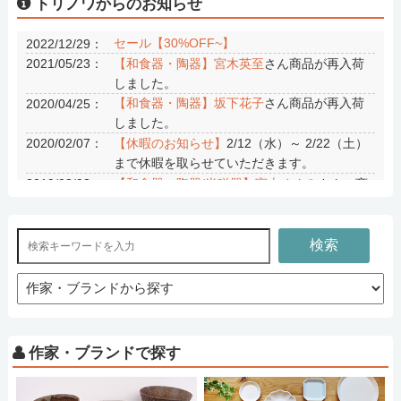
トリノワからのお知らせ
セール【30%OFF~】
2022/12/29：
【和食器・陶器】宮木英至
さん商品が再入荷
2021/05/23：
しました。
【和食器・陶器】坂下花子
さん商品が再入荷
2020/04/25：
しました。
【休暇のお知らせ】
2/12（水）～ 2/22（土）
2020/02/07：
まで休暇を取らせていただきます。
【和食器・陶器/半磁器】宮本めぐみ
さんの商
2019/08/03：
品が再入荷しました。
【和食器・半磁器】後藤奈々
さんの商品が再
2019/07/19：
入荷しました。
検索
【和食器・陶器】長浜由起子
さんの商品が再
2019/06/08：
入荷しました。
【和食器・陶器】吉田健宗
さんの新商品が入
2019/06/02：
荷しました。
【和食器・陶器】ノモ陶器製作所
さんの商品
2019/05/19：
作家・ブランドで探す
が再入荷しました。
【和食器・陶器】育陶園
さんの商品が再入荷
2019/05/19：