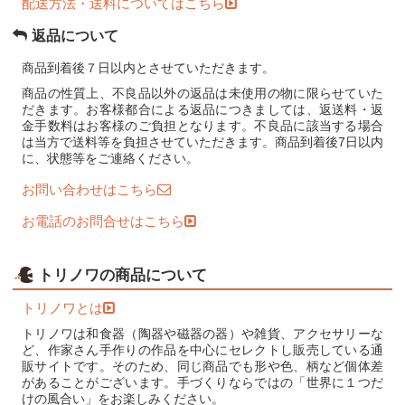
配送方法・送料についてはこちら
ホームページのリニューアルを行いました。
2017/03/03：
【和食器・陶器】小林美風さん
商品再入荷し
2017/02/09：
返品について
ました。
【和食器・陶器】坂下花子さん
新商品＆在庫
2017/01/22：
商品到着後７日以内とさせていただきます。
切れ商品入荷しました。
商品の性質上、不良品以外の返品は未使用の物に限らせていた
【和食器・陶器】町田裕也さん
新商品＆在庫
2017/01/09：
だきます。お客様都合による返品につきましては、返送料・返
切れ商品入荷しました。
金手数料はお客様のご負担となります。不良品に該当する場合
は当方で送料等を負担させていただきます。商品到着後7日以内
【和食器・陶器】諏佐知子さん
商品入荷しま
2017/01/06：
に、状態等をご連絡ください。
した。
【和食器・陶器】古川真紀子さん
商品入荷し
2017/01/05：
お問い合わせはこちら
ました。
お電話のお問合せはこちら
【和食器・陶器】はしもとさちえさん
商品入
2016/12/31：
荷しました。
【和食器・陶器】sunny-craft（サニークラフ
2016/12/23：
トリノワの商品について
ト）さん
商品再入荷しました。
【和食器・半磁器】こいずみみゆきさん
商品
2016/12/18：
トリノワとは
が入荷しました。
トリノワは和食器（陶器や磁器の器）や雑貨、アクセサリーな
【和食器・半磁器】HASAMI PORCELAIN（ハ
2016/12/10：
ど、作家さん手作りの作品を中心にセレクトし販売している通
サミポーセリン）さん
商品再入荷しました。
販サイトです。そのため、同じ商品でも形や色、柄など個体差
があることがございます。手づくりならではの「世界に１つだ
【和食器・磁器】h+（エイチプラス）さん
商
2016/12/08：
けの風合い」をお楽しみください。