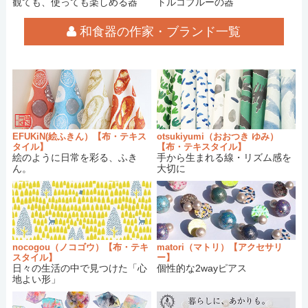
観ても、使っても楽しめる器
トルコブルーの器
荷しました。
【和食器・半磁器】ハサミポーセリン
さんの
2018/03/20：
和食器の作家・ブランド一覧
商品が再入荷しました。
【和食器・陶器】sunny-craft（サニークラフ
2018/03/17：
ト）
さんの商品が再入荷しました。
【休暇のお知らせ】
3/10（土）～3/15（木）
2018/03/09：
まで休暇を取らせていただきます。休暇中の
ご注文者様にはお土産をプレゼント！
【和食器・磁器】原村俊之
さんの商品が再入
2018/03/08：
EFUKiN(絵ふきん）【布・テキス
otsukiyumi（おおつき ゆみ）
タイル】
【布・テキスタイル】
荷しました。
絵のように日常を彩る、ふき
手から生まれる線・リズム感を
【和食器・陶器】長浜由起子
さんの商品が再
2018/03/04：
ん。
大切に
入荷しました。
【和食器・陶器】かとう ようこ
さんの商品が
2018/03/03：
再入荷しました。
【和食器・陶器】ノモ陶器製作所
さんの商品
2018/02/22：
が再入荷しました。
nocogou（ノコゴウ）【布・テキ
matori（マトリ）【アクセサリ
【和食器・陶器】エドメ陶房
さんの商品が再
2018/02/22：
スタイル】
ー】
日々の生活の中で見つけた「心
個性的な2wayピアス
入荷しました。
地よい形」
【和食器・陶器】育陶園
さんの商品が再入荷
2018/02/22：
しました。