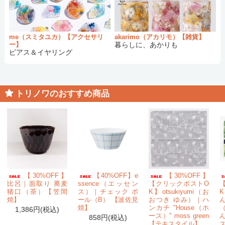
【和食器・陶器】陶眞窯
さんの商品が再入荷
2018/02/22：
しました。
【和食器・半磁器】ハサミポーセリン
さんの
2018/02/09：
me（スミタユカ）【アクセサリ
akarimo（アカリモ）【雑貨】
商品が再入荷しました。
ー】
暮らしに、あかりも
【和食器・陶器】後藤竜太
さんの商品が新入
ピアス＆イヤリング
2017/02/04：
荷しました。
【和食器・陶器】古川真紀子
さんの商品が再
2017/02/03：
入荷しました。
トリノワのおすすめ商品
【和食器・磁器】原村俊之
さんの商品が再入
2017/01/26：
荷しました。
【和食器・陶器】蓮見かおり
さんの商品が新
2017/01/21：
入荷しました。
【和食器・陶器】立原亜紀子
さんの商品が新
2017/01/15：
入荷しました。
【和食器・半磁器】HASAMI PORCELAIN
商品
2017/01/13：
再入荷しました。
【30%OFF】
【40%OFF】e
【30%OFF】
比呂｜面取り 蕎麦
ssence（エッセン
【クリックポストO
【和食器・陶器】sunny-craft（サニークラフ
2017/12/26：
猪口（茶）【笠間
ス）｜チェック ボ
K】otsukiyumi（お
K
ト）
さん商品が再入荷しました。
焼】
ール（B） 【波佐見
おつき ゆみ）｜ハ
ん
焼】
ンカチ "House（ホ
【和食器・半磁器】こいずみみゆき
さん商品
2017/12/24：
1,386円(税込)
ース）" moss green
858円(税込)
が再入荷しました。
【テキスタイル】