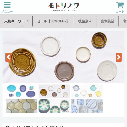
メニュー
カート
人気キーワード
セール【30%OFF~】
後藤奈々
宮木英至
宮
水谷和音
児玉修治
Previous
Next