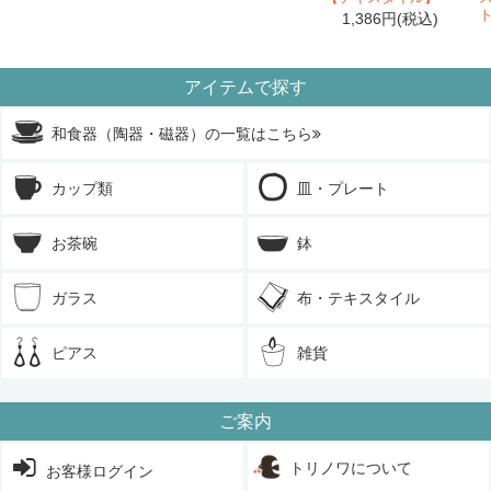
【和食器・陶器】坂下花子
さん商品が再入荷
2017/12/21：
1,386円(税込)
しました。
【和食器・半磁器】ハサミポーセリン
さん商
2017/12/09：
アイテムで探す
品が再入荷しました。
【和食器・陶器】鈴木雄一郎（いにま陶房）
2017/12/03：
和食器（陶器・磁器）の一覧はこちら
さんの商品が新入荷しました。
【和食器・陶器】ノモ陶器製作所
さんの新商
2017/11/20：
品が入荷しました。
カップ類
皿・プレート
【和食器・陶器】サニークラフト
さんの商品
2017/11/18：
が再入荷しました。
お茶碗
鉢
【和食器・陶器】本郷里奈
さんの商品が再入
2017/11/11：
荷しました。
ガラス
布・テキスタイル
【和食器・陶器】福嶋製陶
さんの商品が再入
2017/11/10：
荷しました。
ピアス
雑貨
【和食器・陶器】町田裕也
さんの商品が再入
2017/11/09：
荷しました。
【和食器・陶器】坂下花子
さんの商品が再入
2017/11/05：
ご案内
荷しました。
【和食器・陶器】比呂
さんの商品が再入荷し
2017/11/05：
トリノワについて
お客様ログイン
ました。