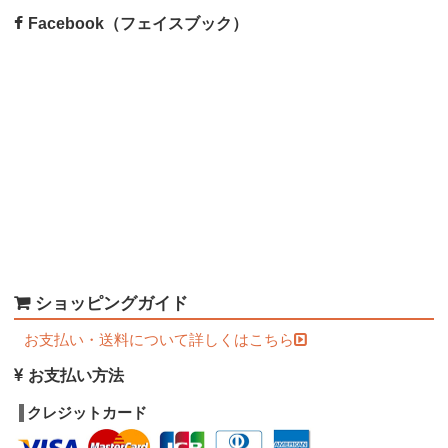
【和食器・陶器】ノモ陶器製作所
さん商品が
2017/08/19：
Facebook（フェイスブック）
再入荷しました。
【和食器・陶器】育陶園
さん商品が再入荷し
2017/08/19：
ました。
【和食器・陶器】陶眞窯
さん商品が再入荷し
2017/08/19：
ました。
【和食器・磁器】中川ひかり
さん新商品入荷
2017/08/12：
しました。
【和食器・陶器】福嶋製陶
さん新商品入荷し
2017/07/30：
ました。
【和食器・陶器】キカキカク
さん商品再入荷
2017/07/25：
しました。
【和食器・陶器】サニークラフト
さん商品再
2017/07/16：
入荷しました。
ショッピングガイド
【和食器・半磁器】ハサミポーセリン
商品再
2017/07/07：
お支払い・送料について詳しくはこちら
入荷しました。
【和食器・陶器】ノモ陶器製作所
商品再入荷
2017/07/06：
お支払い方法
しました。
【和食器・陶器】育陶園
商品再入荷しまし
2017/07/06：
クレジットカード
た。