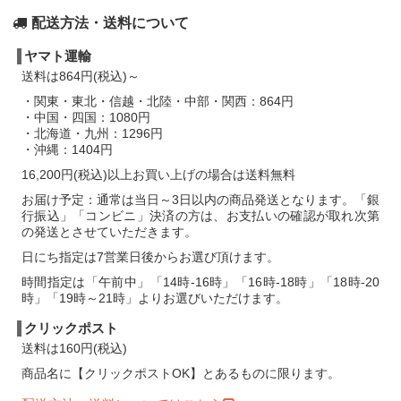
【和食器・陶器】町田裕也さん
商品再入荷し
2017/04/18：
配送方法・送料について
ました。
【和食器・半磁器】HASAMI PORCELAIN
商品
2017/04/06：
ヤマト運輸
再入荷しました。
送料は864円(税込)～
【和食器・陶器】小林美風さん
新商品入荷し
2017/04/05：
・関東・東北・信越・北陸・中部・関西：864円
ました。
・中国・四国：1080円
【和食器・陶器】本郷里奈さん
新商品入荷し
2017/03/25：
・北海道・九州：1296円
ました。
・沖縄：1404円
【和食器・陶器】堀内大輔さん
商品再入荷し
2017/03/19：
16,200円(税込)以上お買い上げの場合は送料無料
ました。
お届け予定：通常は当日～3日以内の商品発送となります。「銀
【和食器・半磁器】HASAMI PORCELAIN
商品
2017/03/18：
行振込」「コンビニ」決済の方は、お支払いの確認が取れ次第
再入荷しました。
の発送とさせていただきます。
【和食器・陶器】ノモ陶器製作所さん
商品再
2017/03/07：
日にち指定は7営業日後からお選び頂けます。
入荷しました。
時間指定は「午前中」「14時-16時」「16時-18時」「18時-20
【和食器・陶器】エドメ陶房さん
商品再入荷
2017/03/07：
時」「19時～21時」よりお選びいただけます。
しました。
【和食器・陶器】かとうようこさん
商品再入
2017/03/05：
クリックポスト
荷しました。
送料は160円(税込)
【和食器・陶器】sunny-craft（サニークラフ
2017/03/04：
商品名に【クリックポストOK】とあるものに限ります。
ト）さん
商品再入荷しました。