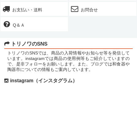
【和食器・陶器】ノモ陶器製作所
さんの商品
2017/10/30：
お支払い・送料
お問合せ
が再入荷しました。
【和食器・陶器】ノモ陶器製作所
さんの商品
2017/10/11：
が再入荷しました。
Q＆Ａ
【和食器・陶器】陶眞窯
さんの商品が再入荷
2017/10/11：
しました。
トリノワのSNS
【和食器・磁器】h+（エイチプラス）
さんの
2017/09/29：
商品が再入荷しました。
トリノワのSNSでは、商品の入荷情報やお知らせ等を発信して
【和食器・陶器】児玉修治
さん新商品が入荷
2017/09/16：
います。instagramでは商品の使用例等もご紹介していますの
で、是非フォローをお願いします。また、ブログでは和食器や
しました。
陶器市についての情報もご案内しています。
【和食器・半磁器】ハサミポーセリン
さん商
2017/09/14：
品が再入荷しました。
instagram（インスタグラム）
【和食器・磁器】水谷和音
さん新商品が入荷
2017/09/10：
しました。
【和食器・陶器】辻本路
さん新商品が入荷し
2017/09/02：
ました。
【和食器・陶器】照屋窯
さん商品が再入荷し
2017/08/27：
ました。
【和食器・陶器】sunny-craft（サニークラフ
2017/08/22：
ト）
さん商品が再入荷しました。