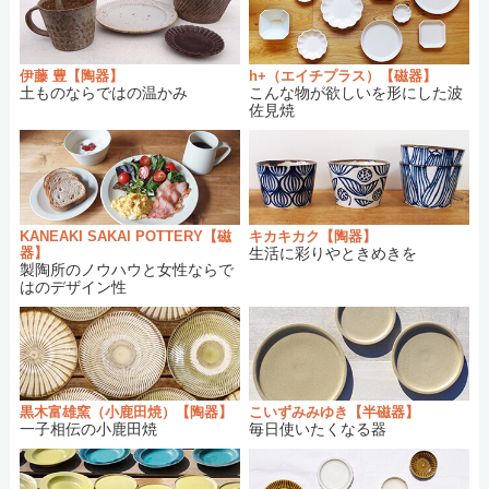
しました。
【和食器・陶器】陶眞窯
さんの商品が再入荷
2019/05/19：
しました。
【和食器・陶器】坂下花子
さん商品が再入荷
2019/05/13：
h+（エイチプラス）【磁器】
伊藤 豊【陶器】
こんな物が欲しいを形にした波
土ものならではの温かみ
しました。
佐見焼
【和食器・陶器】町田裕也
さんの商品が再入
2019/05/11：
荷しました。
【和食器・陶器】比呂
さんの商品が再入荷し
2019/05/05：
ました。
【和食器・陶器】京野桂
さんの商品が入荷し
2019/04/27：
KANEAKI SAKAI POTTERY【磁
キカキカク【陶器】
ました。
器】
生活に彩りやときめきを
製陶所のノウハウと女性ならで
【和食器・半磁器】こいずみみゆき
さん商品
2019/04/08：
はのデザイン性
が再入荷しました。
【和食器・陶器】河内啓
さんの商品が再入荷
2019/03/23：
しました。
【和食器・陶器】小林美風
さんの商品が再入
2019/03/17：
荷しました。
黒木富雄窯（小鹿田焼）【陶器】
こいずみみゆき【半磁器】
【和食器・磁器】宮木英至
さんの商品が再入
2019/03/03：
一子相伝の小鹿田焼
毎日使いたくなる器
荷しました。
【和食器・陶器】sunny-craft（サニークラフ
2019/02/24：
ト）
さんの商品が再入荷しました。