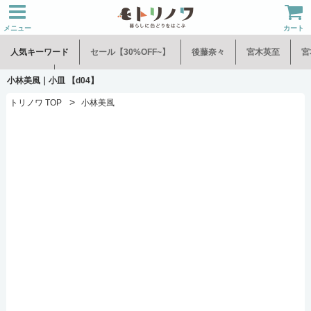
メニュー
カート
人気キーワード
セール【30%OFF~】
後藤奈々
宮木英至
宮
水谷和音
児玉修治
小林美風｜小皿 【d04】
>
トリノワ TOP
小林美風