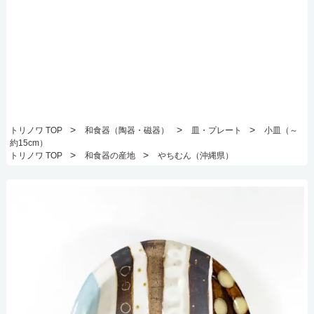
>
>
>
トリノワ TOP
和食器（陶器・磁器）
皿・プレート
小皿（～
約15cm）
>
>
トリノワ TOP
和食器の産地
やちむん（沖縄県）