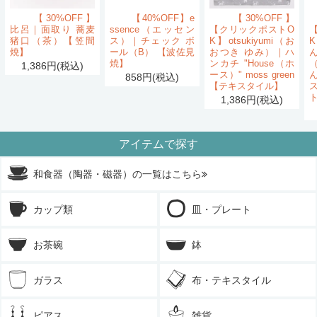
【30%OFF】
【40%OFF】e
【30%OFF】
比呂｜面取り 蕎麦
ssence（エッセン
【クリックポストO
猪口（茶）【笠間
ス）｜チェック ボ
K】otsukiyumi（お
K
焼】
ール（B） 【波佐見
おつき ゆみ）｜ハ
ん
焼】
ンカチ "House（ホ
1,386円(税込)
ース）" moss green
858円(税込)
【テキスタイル】
1,386円(税込)
アイテムで探す
和食器（陶器・磁器）の一覧はこちら
カップ類
皿・プレート
お茶碗
鉢
ガラス
布・テキスタイル
ピアス
雑貨