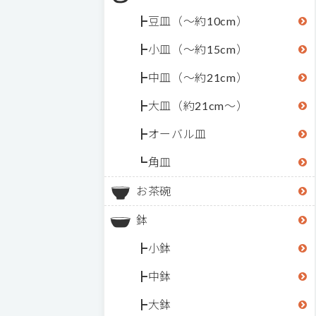
豆皿（～約10cm）
小皿（～約15cm）
中皿（～約21cm）
大皿（約21cm～）
オーバル皿
角皿
お茶碗
鉢
小鉢
中鉢
大鉢