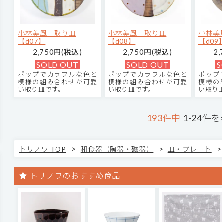
小林美風｜取り皿
小林美風｜取り皿
小林美
【d07】
【d08】
【d09
2,750円(税込)
2,750円(税込)
2
SOLD OUT
SOLD OUT
S
ポップでカラフルな色と
ポップでカラフルな色と
ポップ
模様の組み合わせが可愛
模様の組み合わせが可愛
模様の
い取り皿です。
い取り皿です。
い取り
193件中
1-24件
>
>
>
トリノワ TOP
和食器（陶器・磁器）
皿・プレート
トリノワのおすすめ商品