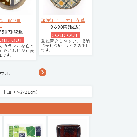
風｜取り皿
諏佐知子｜5寸皿 花草
】
3,630円(税込)
,750円(税込)
SOLD OUT
OLD OUT
重ね置きしやすい、収納
に便利な5寸サイズの平皿
でカラフルな色と
です。
組み合わせが可愛
皿です。
を表示
中皿（～約21cm）