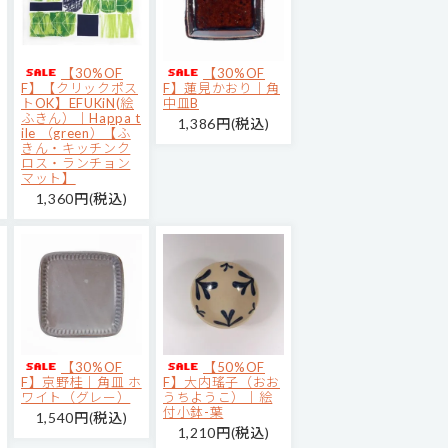
【30%OF
【30%OF
F】【クリックポス
F】蓮見かおり｜角
トOK】EFUKiN(絵
中皿B
ふきん）｜Happa t
1,386円(税込)
ile （green）【ふ
きん・キッチンク
ロス・ランチョン
マット】
1,360円(税込)
【30%OF
【50%OF
F】京野桂｜角皿 ホ
F】大内瑤子（おお
ワイト（グレー）
うちようこ）｜絵
付小鉢-葉
1,540円(税込)
1,210円(税込)