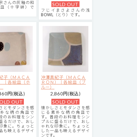
宗さんの灰釉の和
SOLD OUT
皿（十字絣）で
フじイまさよさんの浅
BOWL（とり）です。
紀子（ＭＡＣＡ
沖澤真紀子（ＭＡＣＡ
）｜各絵皿（ホ
ＲＯＮ）｜各絵皿（ブ
）
ルー）
,860円(税込)
2,860円(税込)
OLD OUT
SOLD OUT
さとモダンさを感
懐かしさとモダンさを感
朴な柄の角皿で
じる素朴な柄の角皿で
段のお料理をシン
す。普段のお料理をシン
盛るだけで、おし
プルに盛るだけで、おし
印象に。ちょっと
ゃれな印象に。ちょっと
品も映えるデザイ
した一品も映えるデザイ
。
ンです。