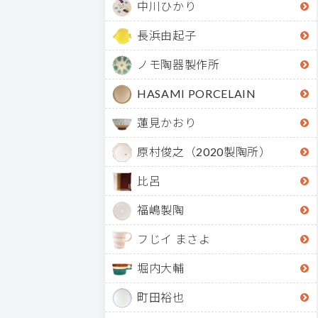
中川ひかり
長浜由起子
ノモ陶器製作所
HASAMI PORCELAIN
蓮見かおり
原村俊之（2020製陶所）
比呂
福嶋製陶
フじイ まさよ
堀内大輔
町田裕也