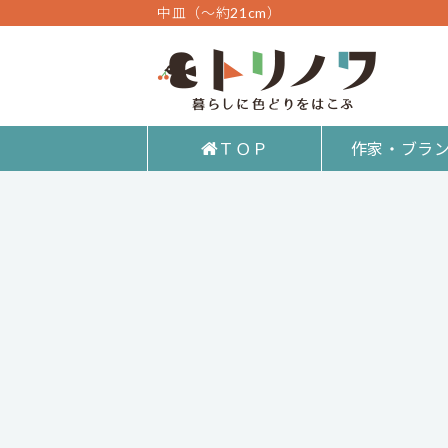
中皿（～約21cm）
ＴＯＰ
作家・ブラ