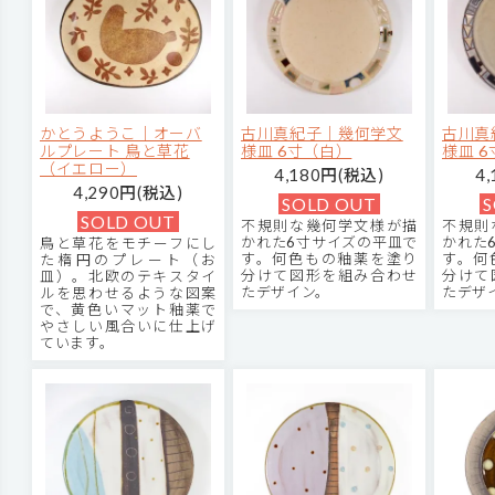
かとうようこ｜オーバ
古川真紀子｜幾何学文
古川真
ルプレート 鳥と草花
様皿 6寸（白）
様皿 
（イエロー）
4,180円(税込)
4
4,290円(税込)
SOLD OUT
S
SOLD OUT
不規則な幾何学文様が描
不規則
かれた6寸サイズの平皿で
かれた
鳥と草花をモチーフにし
す。何色もの釉薬を塗り
す。何
た楕円のプレート（お
分けて図形を組み合わせ
分けて
皿）。北欧のテキスタイ
たデザイン。
たデザ
ルを思わせるような図案
で、黄色いマット釉薬で
やさしい風合いに仕上げ
ています。