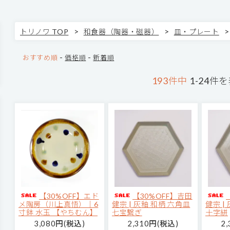
>
>
>
トリノワ TOP
和食器（陶器・磁器）
皿・プレート
-
-
おすすめ順
価格順
新着順
193件中
1-24件
【30%OFF】エド
【30%OFF】吉田
メ陶房（川上真悟）｜6
健宗 | 灰釉 和柄 六角皿
健宗 |
寸鉢 水玉 【やちむん】
七宝繋ぎ
十字絣
3,080円(税込)
2,310円(税込)
2