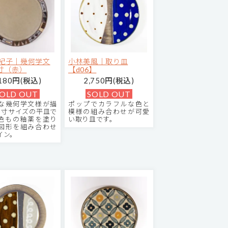
紀子｜幾何学文
小林美風｜取り皿
6寸（赤）
【d06】
,180円(税込)
2,750円(税込)
OLD OUT
SOLD OUT
な幾何学文様が描
ポップでカラフルな色と
6寸サイズの平皿で
模様の組み合わせが可愛
色もの釉薬を塗り
い取り皿です。
図形を組み合わせ
イン。