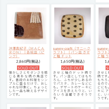
沖澤真紀子（ＭＡＣＡ
sunny-craft（サニーク
sunn
ＲＯＮ）｜各絵皿（ピ
ラフト）｜パン皿 きせ
ラフト
ンク）
と釉 ドット
と釉 
2,860円(税込)
1,650円(税込)
1
SOLD OUT
SOLD OUT
S
懐かしさとモダンさを感
きせと釉のドット柄で
きせと
じる素朴な柄の角皿で
す。パン皿としてはもち
柄です
す。普段のお料理をシン
ろん、ふちが少しあるの
もちろ
プルに盛るだけで、おし
でパスタ、カレーなどに
るので
ゃれな印象に。ちょっと
も。デザートのケーキに
どにも
した一品も映えるデザイ
アイスを添えたりと、い
キにア
ンです。
ろいろ活躍できそうで
と、い
す。
うです