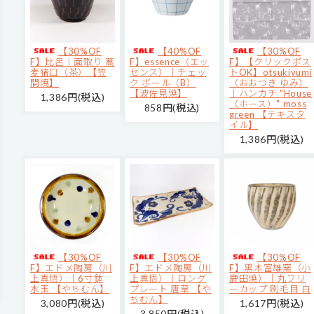
【30%OF
【40%OF
【30%OF
F】比呂｜面取り 蕎
F】essence（エッ
F】【クリックポス
麦猪口（茶）【笠
センス）｜チェッ
トOK】otsukiyumi
間焼】
ク ボール（B）
（おおつき ゆみ）
【波佐見焼】
｜ハンカチ "House
1,386円(税込)
（ホース）" moss
858円(税込)
green 【テキスタ
イル】
1,386円(税込)
【30%OF
【30%OF
【30%OF
F】エドメ陶房（川
F】エドメ陶房（川
F】黒木富雄窯（小
上真悟）｜6寸鉢
上真悟）｜ロング
鹿田焼）｜丸フリ
水玉 【やちむん】
プレート 唐草 【や
ーカップ 刷毛目 白
ちむん】
3,080円(税込)
1,617円(税込)
3,850円(税込)