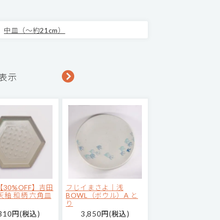
中皿（～約21cm）
を表示
【30%OFF】吉田
フじイまさよ｜浅
 灰釉 和柄 六角皿
BOWL（ボウル）A と
り
,310円(税込)
3,850円(税込)