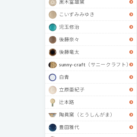
黒木富雄窯
こいずみみゆき
児玉修治
後藤奈々
後藤竜太
sunny-craft（サニークラフト）
白青
立原亜紀子
辻本路
陶眞窯（とうしんがま）
豊田雅代