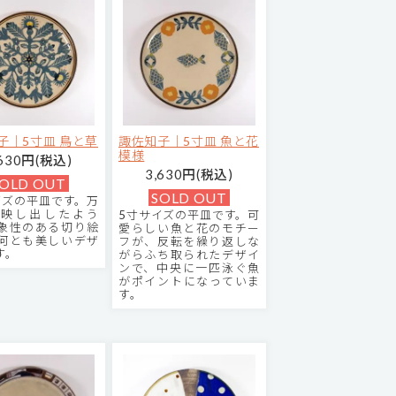
子｜5寸皿 鳥と草
諏佐知子｜5寸皿 魚と花
模様
,630円(税込)
3,630円(税込)
OLD OUT
SOLD OUT
イズの平皿です。万
映し出したよう
5寸サイズの平皿です。可
象性のある切り絵
愛らしい魚と花のモチー
何とも美しいデザ
フが、反転を繰り返しな
す。
がらふち取られたデザイ
ンで、中央に一匹泳ぐ魚
がポイントになっていま
す。