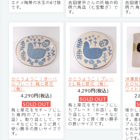
エドメ陶房の水玉の6寸鉢
吉田健宗さんの灰釉の和
吉田健
です。
柄六角皿（七宝繋ぎ）で
柄六角
す。
す。
かとうようこ｜オーバ
かとうようこ｜プレー
沖澤真
ルプレート 鳥と草花
トL 鳥と草花（青）
ＲＯＮ
（青）
ワイト
4,290円(税込)
4,290円(税込)
2
SOLD OUT
SOLD OUT
S
鳥と草花をモチーフにし
たプレート（お皿）。取
鳥と草花をモチーフにし
懐かし
り皿として、ケーキなど
た楕円のプレート（お
じる素
にちょうど良く使い勝手
皿）。取り皿として、ケ
す。普
の良いサイズです。
ーキなどにちょうど良く
プルに
使い勝手の良いサイズで
ゃれな
す。
した一
ンです