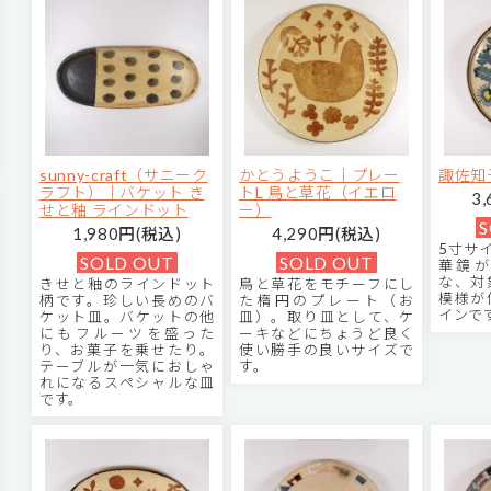
sunny-craft（サニーク
かとうようこ｜プレー
諏佐知
ラフト）｜バケット き
トL 鳥と草花（イエロ
3
せと釉 ラインドット
ー）
S
1,980円(税込)
4,290円(税込)
5寸サ
SOLD OUT
SOLD OUT
華鏡が
な、対
きせと釉のラインドット
鳥と草花をモチーフにし
模様が
柄です。珍しい長めのバ
た楕円のプレート（お
インで
ケット皿。バケットの他
皿）。取り皿として、ケ
にもフルーツを盛った
ーキなどにちょうど良く
り、お菓子を乗せたり。
使い勝手の良いサイズで
テーブルが一気におしゃ
す。
れになるスペシャルな皿
です。