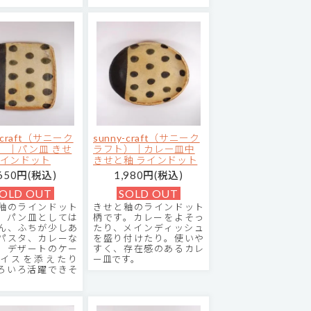
y-craft（サニーク
sunny-craft（サニーク
）｜パン皿 きせ
ラフト）｜カレー皿中
ラインドット
きせと釉 ラインドット
,650円(税込)
1,980円(税込)
OLD OUT
SOLD OUT
釉のラインドット
きせと釉のラインドット
。パン皿としては
柄です。カレーをよそっ
ん、ふちが少しあ
たり、メインディッシュ
パスタ、カレーな
を盛り付けたり。使いや
。デザートのケー
すく、存在感のあるカレ
イスを添えたり
ー皿です。
ろいろ活躍できそ
。