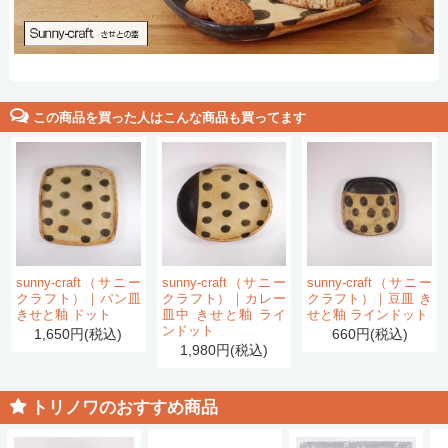
この商品を買った人はこんな商品も買ってます
sunny-craft（サニー
sunny-craft（サニー
sunny-craft（サニー
クラフト）｜パン皿
クラフト）｜カレー
クラフト）｜豆皿 き
きせと釉 ドット
皿中 きせと釉 ライ
せと釉 ラインドット
ンドット
1,650円(税込)
660円(税込)
1,980円(税込)
トリノワのおすすめ商品