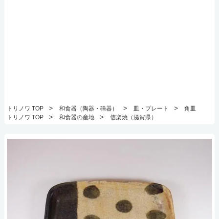
>
>
>
トリノワ TOP
和食器（陶器・磁器）
皿・プレート
角皿
>
>
トリノワ TOP
和食器の産地
信楽焼（滋賀県）