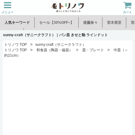
メニュー
カート
人気キーワード
セール【30%OFF~】
後藤奈々
宮木英至
宮
水谷和音
児玉修治
sunny-craft（サニークラフト）｜パン皿 きせと釉 ラインドット
>
トリノワ TOP
sunny-craft（サニークラフト）
>
>
>
トリノワ TOP
和食器（陶器・磁器）
皿・プレート
中皿（～
約21cm）