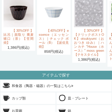
【30%OFF】
【40%OFF】e
【30%OFF】
比呂｜面取り 蕎麦
ssence（エッセン
【クリックポストO
猪口（茶）【笠間
ス）｜チェック ボ
K】otsukiyumi（お
K
焼】
ール（B） 【波佐見
おつき ゆみ）｜ハ
ん
焼】
ンカチ "House（ホ
1,386円(税込)
ース）" moss green
858円(税込)
【テキスタイル】
1,386円(税込)
アイテムで探す
和食器（陶器・磁器）の一覧はこちら
カップ類
皿・プレート
お茶碗
鉢