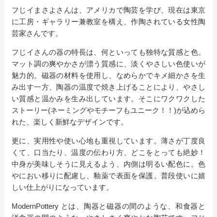
フじイまさよさんは、アメリカで陶芸を学び、現在は東京
に工房・ギャラリー兼教室を構え、作陶されている女性陶
芸家さんです。
フじイさんの器の特長は、何といっても独特な質感と色。
マット調の爽やかさが漂う質感に、淡くやさしい色使いが
魅力的。磁器の材料を使用し、なめらかでキメ細かさを生
み出す一方、陶器の温度で焼き上げることにより、やさし
い質感と温かみを生み出しています。そこにワクワクした
ストーリー(ネーミングやモチーフもユニーク！！)が込めら
れた、楽しく新鮮なデザインです。
更に、実用性や使い心地も重視しています。薄さが丁度良
くて、口当たり、温度の伝わり方、どこをとっても絶妙！
中身が美味しそうに見えるよう、内側は明るい配色に。色
やにおい移りに配慮し、釉薬で表面を保護。普段使いに嬉
しい仕上がりになっています。
ModernPottery とは、陶器と磁器の間のような、和食器と