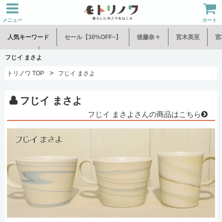
メニュー
カート
人気キーワード
セール【30%OFF~】
後藤奈々
宮木英至
宮
水谷和音
児玉修治
フじイ まさよ
>
トリノワ TOP
フじイ まさよ
フじイ まさよ
フじイ まさよさんの商品はこちら