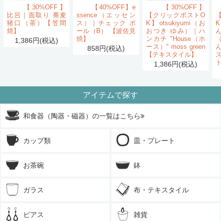
【30%OFF】
【40%OFF】e
【30%OFF】
比呂｜面取り 蕎麦
ssence（エッセン
【クリックポストO
猪口（茶）【笠間
ス）｜チェック ボ
K】otsukiyumi（お
K
焼】
ール（B） 【波佐見
おつき ゆみ）｜ハ
ん
焼】
ンカチ "House（ホ
1,386円(税込)
ース）" moss green
858円(税込)
【テキスタイル】
1,386円(税込)
アイテムで探す
和食器（陶器・磁器）の一覧はこちら
カップ類
皿・プレート
お茶碗
鉢
ガラス
布・テキスタイル
ピアス
雑貨