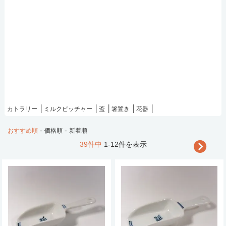
カトラリー
ミルクピッチャー
盃
箸置き
花器
-
-
おすすめ順
価格順
新着順
39件中
1-12件を表示