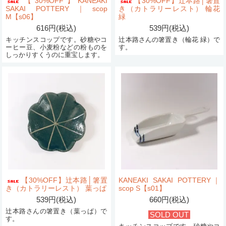
【30%OFF】KANEAKI
【30%OFF】辻本路│箸置
SAKAI POTTERY｜scop
き（カトラリーレスト） 輪花
M【s06】
緑
616円(税込)
539円(税込)
キッチンスコップです。砂糖やコ
辻本路さんの箸置き（輪花 緑）で
ーヒー豆、小麦粉などの粉ものを
す。
しっかりすくうのに重宝します。
【30%OFF】辻本路│箸置
KANEAKI SAKAI POTTERY｜
き（カトラリーレスト） 葉っぱ
scop S【s01】
539円(税込)
660円(税込)
辻本路さんの箸置き（葉っぱ）で
SOLD OUT
す。