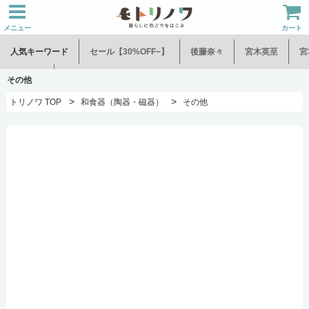
メニュー
カート
人気キーワード
セール【30%OFF~】
後藤奈々
宮木英至
宮
水谷和音
児玉修治
その他
>
>
トリノワ TOP
和食器（陶器・磁器）
その他