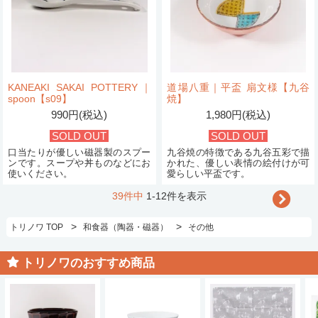
KANEAKI SAKAI POTTERY｜
道場八重｜平盃 扇文様【九谷
spoon【s09】
焼】
990円(税込)
1,980円(税込)
SOLD OUT
SOLD OUT
口当たりが優しい磁器製のスプー
九谷焼の特徴である九谷五彩で描
ンです。スープや丼ものなどにお
かれた、優しい表情の絵付けが可
使いください。
愛らしい平盃です。
39件中
1-12件を表示
>
>
トリノワ TOP
和食器（陶器・磁器）
その他
トリノワのおすすめ商品