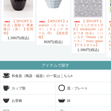
【30%OFF】
【40%OFF】e
【30%OFF】
比呂｜面取り 蕎麦
ssence（エッセン
【クリックポストO
猪口（茶）【笠間
ス）｜チェック ボ
K】otsukiyumi（お
K
焼】
ール（B） 【波佐見
おつき ゆみ）｜ハ
ん
焼】
ンカチ "House（ホ
1,386円(税込)
ース）" moss green
858円(税込)
【テキスタイル】
1,386円(税込)
アイテムで探す
和食器（陶器・磁器）の一覧はこちら
カップ類
皿・プレート
お茶碗
鉢