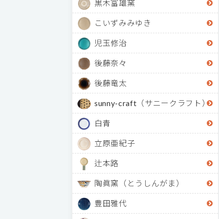
黒木富雄窯
こいずみみゆき
児玉修治
後藤奈々
後藤竜太
sunny-craft（サニークラフト）
白青
立原亜紀子
辻本路
陶眞窯（とうしんがま）
豊田雅代