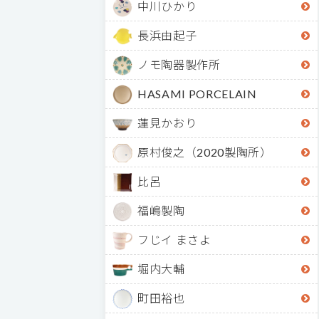
中川ひかり
長浜由起子
ノモ陶器製作所
HASAMI PORCELAIN
蓮見かおり
原村俊之（2020製陶所）
比呂
福嶋製陶
フじイ まさよ
堀内大輔
町田裕也