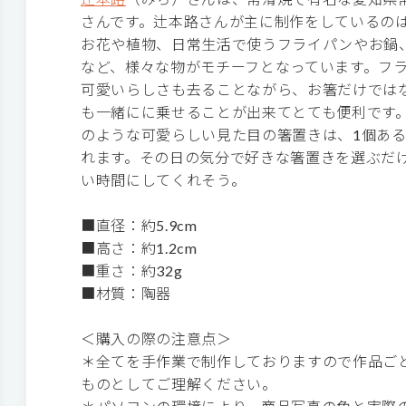
さんです。辻本路さんが主に制作をしているの
お花や植物、日常生活で使うフライパンやお鍋
など、様々な物がモチーフとなっています。フ
可愛いらしさも去ることながら、お箸だけでは
も一緒にに乗せることが出来てとても便利です
のような可愛らしい見た目の箸置きは、1個あ
れます。その日の気分で好きな箸置きを選ぶだ
い時間にしてくれそう。
■直径：約5.9cm
■高さ：約1.2cm
■重さ：約32g
■材質：陶器
＜購入の際の注意点＞
＊全てを手作業で制作しておりますので作品ご
ものとしてご理解ください。