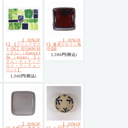
【30%OF
【30%OF
F】【クリックポス
F】蓮見かおり｜角
トOK】EFUKiN(絵
中皿B
ふきん）｜Happa t
1,386円(税込)
ile （green）【ふ
きん・キッチンク
ロス・ランチョン
マット】
1,360円(税込)
【30%OF
【50%OF