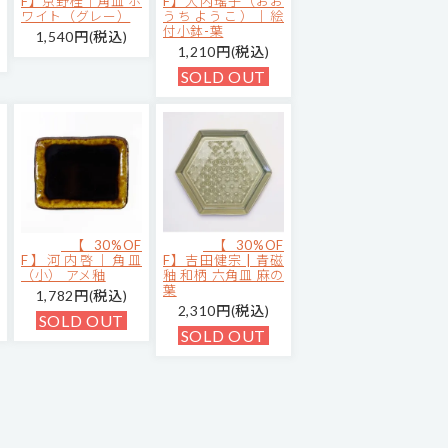
F】京野桂｜角皿 ホ
F】大内瑤子（おお
ワイト（グレー）
うちようこ）｜絵
付小鉢-葉
1,540円(税込)
1,210円(税込)
SOLD OUT
【30%OF
【30%OF
F】河内啓｜角皿
F】吉田健宗 | 青磁
（小） アメ釉
釉 和柄 六角皿 麻の
葉
1,782円(税込)
2,310円(税込)
SOLD OUT
SOLD OUT