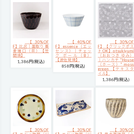
【30%OF
【40%OF
【30%OF
F】比呂｜面取り 蕎
F】essence（エッ
F】【クリックポス
麦猪口（茶）【笠
センス）｜チェッ
トOK】otsukiyumi
間焼】
ク ボール（B）
（おおつき ゆみ）
【波佐見焼】
｜ハンカチ "House
1,386円(税込)
（ホース）" moss
858円(税込)
green 【テキスタ
イル】
1,386円(税込)
【30%OF
【30%OF
【30%OF