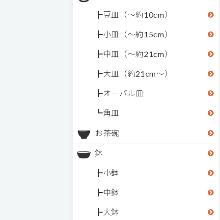
豆皿（～約10cm）
小皿（～約15cm）
中皿（～約21cm）
大皿（約21cm～）
オーバル皿
角皿
お茶碗
鉢
小鉢
中鉢
大鉢