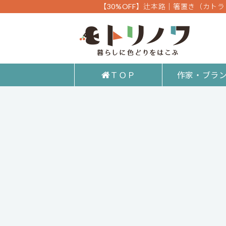
【30%OFF】辻本路│箸置き（カト
ＴＯＰ
作家・ブラ