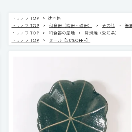
>
トリノワ TOP
辻本路
>
>
>
トリノワ TOP
和食器（陶器・磁器）
その他
箸
>
>
トリノワ TOP
和食器の産地
常滑焼（愛知県）
>
トリノワ TOP
セール【30%OFF~】