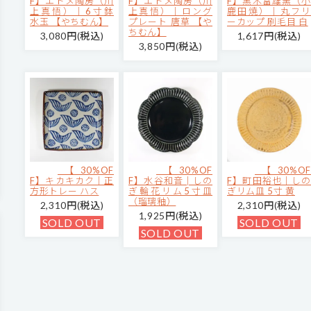
F】エドメ陶房（川
F】エドメ陶房（川
F】黒木富雄窯（小
上真悟）｜6寸鉢
上真悟）｜ロング
鹿田焼）｜丸フリ
水玉 【やちむん】
プレート 唐草 【や
ーカップ 刷毛目 白
ちむん】
3,080円(税込)
1,617円(税込)
3,850円(税込)
【30%OF
【30%OF
【30%OF
F】キカキカク｜正
F】水谷和音│しの
F】町田裕也｜しの
方形トレー ハス
ぎ輪花リム5寸皿
ぎリム皿 5寸 黄
（瑠璃釉）
2,310円(税込)
2,310円(税込)
1,925円(税込)
SOLD OUT
SOLD OUT
SOLD OUT