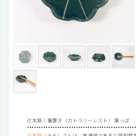
辻本路│箸置き（カトラリーレスト） 葉っぱ
**********************************************
辻本路
（みち）さんは、常滑焼で有名な愛知県