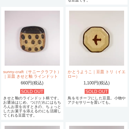
る豆皿です。
sunny-craft（サニークラフト）
かとうようこ｜豆皿 トリ（イエ
｜豆皿 きせと釉 ラインドット
ロー）
660円(税込)
1,100円(税込)
SOLD OUT
SOLD OUT
きせと釉のラインドット柄です。
鳥をモチーフにした豆皿。小物や
お醤油はじめ、つけだれにはもち
アクセサリーを置いても。
ろんお茶を出すときの、ちょっと
したお菓子を添えるのにも活躍し
てくれる豆皿です。