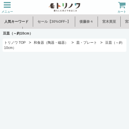
メニュー
カート
人気キーワード
セール【30%OFF~】
後藤奈々
宮木英至
宮
水谷和音
児玉修治
豆皿（～約10cm）
>
>
>
トリノワ TOP
和食器（陶器・磁器）
皿・プレート
豆皿（～約
10cm）