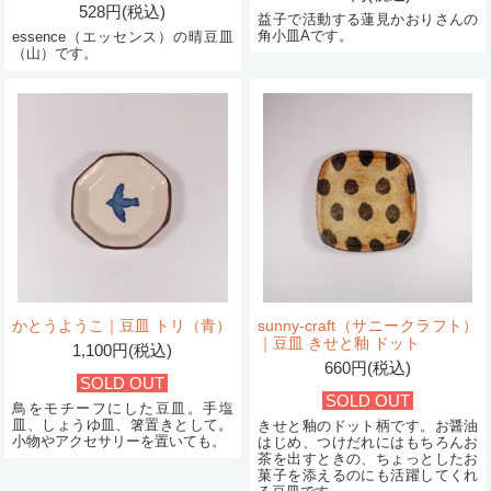
528円(税込)
益子で活動する蓮見かおりさんの
角小皿Aです。
essence（エッセンス）の晴豆皿
（山）です。
かとうようこ｜豆皿 トリ（青）
sunny-craft（サニークラフト）
｜豆皿 きせと釉 ドット
1,100円(税込)
660円(税込)
SOLD OUT
SOLD OUT
鳥をモチーフにした豆皿。手塩
皿、しょうゆ皿、箸置きとして。
きせと釉のドット柄です。お醤油
小物やアクセサリーを置いても。
はじめ、つけだれにはもちろんお
茶を出すときの、ちょっとしたお
菓子を添えるのにも活躍してくれ