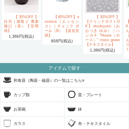
【30%OFF】
【40%OFF】e
【30%OFF】
比呂｜面取り 蕎麦
ssence（エッセン
【クリックポストO
猪口（茶）【笠間
ス）｜チェック ボ
K】otsukiyumi（お
K
焼】
ール（B） 【波佐見
おつき ゆみ）｜ハ
ん
焼】
ンカチ "House（ホ
1,386円(税込)
ース）" moss green
858円(税込)
【テキスタイル】
1,386円(税込)
アイテムで探す
和食器（陶器・磁器）の一覧はこちら
カップ類
皿・プレート
お茶碗
鉢
ガラス
布・テキスタイル