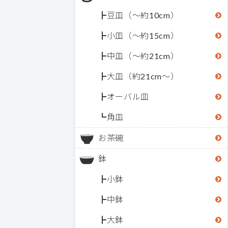
豆皿（～約10cm）
小皿（～約15cm）
中皿（～約21cm）
大皿（約21cm～）
オーバル皿
角皿
お茶碗
鉢
小鉢
中鉢
大鉢