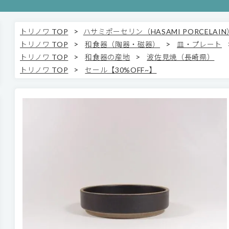
>
トリノワ TOP
ハサミポーセリン（HASAMI PORCELAIN
>
>
トリノワ TOP
和食器（陶器・磁器）
皿・プレート
>
>
トリノワ TOP
和食器の産地
波佐見焼（長崎県）
>
トリノワ TOP
セール【30%OFF~】