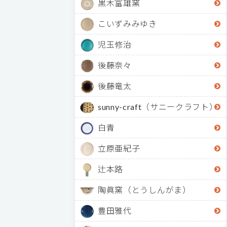
黒木富雄窯
こいずみみゆき
児玉修治
後藤奈々
後藤竜太
sunny-craft（サニークラフト）
白青
立原亜紀子
辻本路
陶眞窯（とうしんがま）
豊田雅代