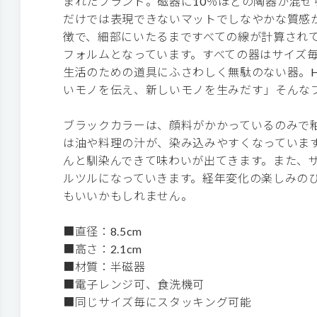
まれたブランド。磁器に10％ほどの陶器が混ぜ
だけでは表現できないマットでしなやかな質感
徴で、細部にいたるまですべての線が計算され
フォルムとなっています。すべての器はサイズ
生活のための道具にふさわしく無駄のない器。HASA
いモノを伝え、新しいモノを生みだす」そんな
ブラックカラーは、顔料がかかっているのみで
は油や料理の汁が、染み込みやすくなっていま
んと馴染んできて味わいが出てきます。また、
ルツルになっていきます。経年変化の楽しみの
もいいかもしれません。
■直径：8.5cm
■高さ：2.1cm
■材質：半磁器
■電子レンジ可、食洗機可
■同じサイズ毎にスタッキング可能