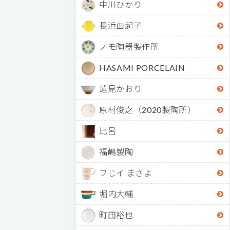
中川ひかり
長浜由起子
ノモ陶器製作所
HASAMI PORCELAIN
蓮見かおり
原村俊之（2020製陶所）
比呂
福嶋製陶
フじイ まさよ
堀内大輔
町田裕也