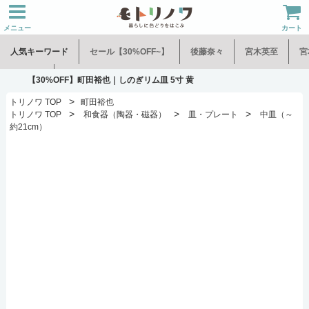
メニュー
カート
人気キーワード
セール【30%OFF~】
後藤奈々
宮木英至
宮
水谷和音
児玉修治
【30%OFF】町田裕也｜しのぎリム皿 5寸 黄
>
トリノワ TOP
町田裕也
>
>
>
トリノワ TOP
和食器（陶器・磁器）
皿・プレート
中皿（～
約21cm）