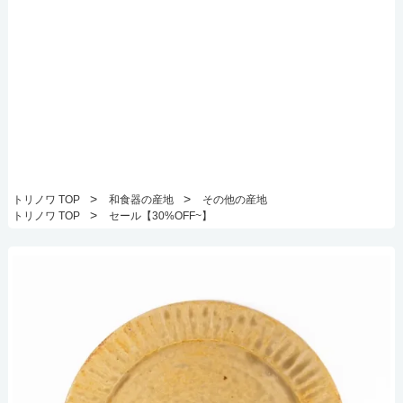
>
>
トリノワ TOP
和食器の産地
その他の産地
>
トリノワ TOP
セール【30%OFF~】