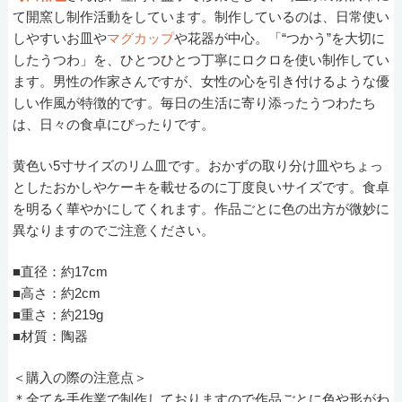
て開窯し制作活動をしています。制作しているのは、日常使い
しやすいお皿や
マグカップ
や花器が中心。「“つかう”を大切に
したうつわ」を、ひとつひとつ丁寧にロクロを使い制作してい
ます。男性の作家さんですが、女性の心を引き付けるような優
しい作風が特徴的です。毎日の生活に寄り添ったうつわたち
は、日々の食卓にぴったりです。
黄色い5寸サイズのリム皿です。おかずの取り分け皿やちょっ
としたおかしやケーキを載せるのに丁度良いサイズです。食卓
を明るく華やかにしてくれます。作品ごとに色の出方が微妙に
異なりますのでご注意ください。
■直径：約17cm
■高さ：約2cm
■重さ：約219g
■材質：陶器
＜購入の際の注意点＞
＊全てを手作業で制作しておりますので作品ごとに色や形がわ