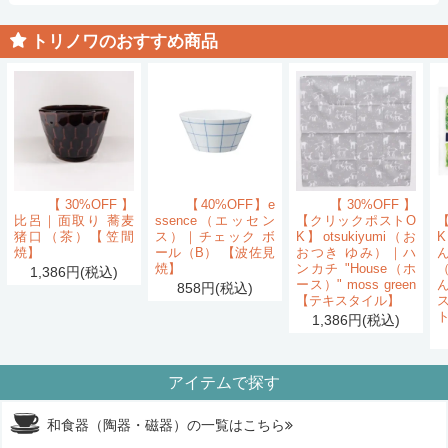
トリノワのおすすめ商品
【30%OFF】
【40%OFF】e
【30%OFF】
比呂｜面取り 蕎麦
ssence（エッセン
【クリックポストO
猪口（茶）【笠間
ス）｜チェック ボ
K】otsukiyumi（お
K
焼】
ール（B） 【波佐見
おつき ゆみ）｜ハ
ん
焼】
ンカチ "House（ホ
1,386円(税込)
ース）" moss green
858円(税込)
【テキスタイル】
1,386円(税込)
アイテムで探す
和食器（陶器・磁器）の一覧はこちら