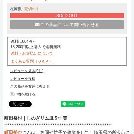
在庫数:
売切れ中
SOLD OUT
この商品について問い合わせる
送料は864円～
16,200円以上購入で送料無料
送料・お支払いについて
よくある質問（Ｑ＆Ａ）
レビューを見る(0件)
レビューを投稿
この商品を友達に教える
買い物を続ける
町田裕也｜しのぎリム皿 5寸 黄
************************************************************
町田裕也
さんは、笠間や益子で修業をして、埼玉県の所沢市に