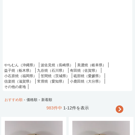
やちむん（沖縄県）
波佐見焼（長崎県）
美濃焼（岐阜県）
益子焼（栃木県）
九谷焼（石川県）
有田焼（佐賀県）
小石原焼（福岡県）
笠間焼（茨城県）
砥部焼（愛媛県）
信楽焼（滋賀県）
常滑焼（愛知県）
小鹿田焼（大分県）
その他の産地
-
-
おすすめ順
価格順
新着順
983件中
1-12件を表示