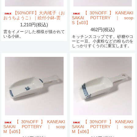
【50%OFF】大内瑤子（お
【30%OFF】KANEAKI
おうちようこ）｜絵付小鉢-雲
SAKAI POTTERY｜scop
S【s03】
1,210円(税込)
462円(税込)
雲をイメージした模様が描かれて
いる小鉢。
キッチンスコップです。砂糖やコ
ーヒー豆、小麦粉などの粉ものを
しっかりすくうのに重宝します。
【30%OFF】KANEAKI
【30%OFF】KANEAKI
SAKAI POTTERY｜scop
SAKAI POTTERY｜scop
M【s05】
M【s06】