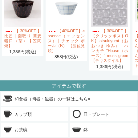
【30%OFF】
【40%OFF】e
【30%OFF】
比呂｜面取り 蕎麦
ssence（エッセン
【クリックポストO
猪口（茶）【笠間
ス）｜チェック ボ
K】otsukiyumi（お
K
焼】
ール（B） 【波佐見
おつき ゆみ）｜ハ
ん
焼】
ンカチ "House（ホ
1,386円(税込)
ース）" moss green
858円(税込)
【テキスタイル】
1,386円(税込)
アイテムで探す
和食器（陶器・磁器）の一覧はこちら
カップ類
皿・プレート
お茶碗
鉢