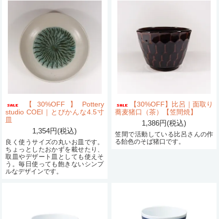
【30%OFF】Pottery
【30%OFF】比呂｜面取り
studio COEI｜とびかんな4.5寸
蕎麦猪口（茶）【笠間焼】
皿
1,386円(税込)
1,354円(税込)
笠間で活動している比呂さんの作
る飴色のそば猪口です。
良く使うサイズの丸いお皿です。
ちょっとしたおかずを載せたり、
取皿やデザート皿としても使えそ
う。毎日使っても飽きないシンプ
ルなデザインです。