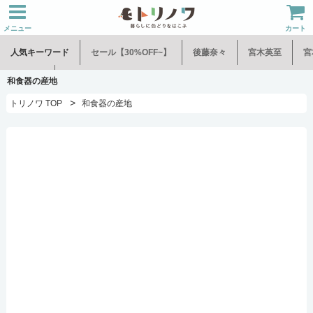
メニュー
カート
人気キーワード
セール【30%OFF~】
後藤奈々
宮木英至
宮
水谷和音
児玉修治
和食器の産地
>
トリノワ TOP
和食器の産地