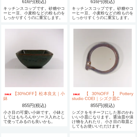
616円(税込)
616円(税込)
キッチンスコップです。砂糖やコ
キッチンスコップです。砂糖やコ
ーヒー豆、小麦粉などの粉ものを
ーヒー豆、小麦粉などの粉ものを
しっかりすくうのに重宝します。
しっかりすくうのに重宝します。
【30%OFF】松本良太｜小
【30%OFF】Pottery
鉢
studio COEI｜シズク皿C
855円(税込)
855円(税込)
小さ目の可愛い小鉢です。小鉢と
シズクをモチーフにした形のかわ
してはもちろんやソース入れとし
いい小皿になります。醤油皿や漬
て使ってみるのも良いかも。
け物を入れたり、小さ目の取皿と
してもお使いいただけます。