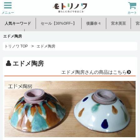
メニュー
カート
人気キーワード
セール【30%OFF~】
後藤奈々
宮木英至
宮
水谷和音
児玉修治
エドメ陶房
>
トリノワ TOP
エドメ陶房
エドメ陶房
エドメ陶房さんの商品はこちら