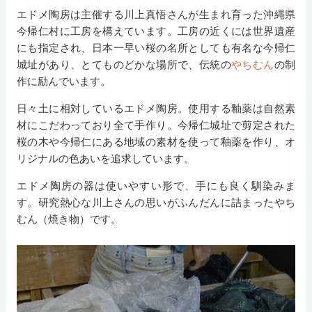
エドメ陶房は主催する川上真悟さんが生まれ育った沖縄県
今帰仁村に工房を構えています。工房の近くには世界遺産
にも指定され、日本一早い桜の名所としても有名な今帰仁
城址があり、とてものどかな場所で、伝統の
やちむん
の制
作に励んでいます。
日々土に相対しているエドメ陶房。使用する釉薬は自然素
材にこだわっており全て手作り。今帰仁城址で剪定された
桜の木や今帰仁にある地域の素材を使って釉薬を作り、オ
リジナルの色あいを追求しています。
エドメ陶房の器は使いやすい形で、手にも良く馴染みま
す。研究熱心な川上さんの思いがふんだんに詰まったやち
むん（焼き物）です。