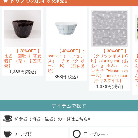
トリノワのおすすめ商品
【30%OFF】
【40%OFF】e
【30%OFF】
比呂｜面取り 蕎麦
ssence（エッセン
【クリックポストO
猪口（茶）【笠間
ス）｜チェック ボ
K】otsukiyumi（お
K
焼】
ール（B） 【波佐見
おつき ゆみ）｜ハ
ん
焼】
ンカチ "House（ホ
1,386円(税込)
ース）" moss green
858円(税込)
【テキスタイル】
1,386円(税込)
アイテムで探す
和食器（陶器・磁器）の一覧はこちら
カップ類
皿・プレート