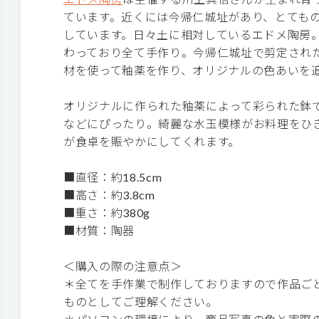
ています。近くには今帰仁城址があり、とても
しています。日々土に相対しているエドメ陶房
わっており全て手作り。今帰仁城址で剪定され
材を使って釉薬を作り、オリジナルの色あいを
オリジナルに作られた釉薬によって彩られた鉢
などにぴったり。綺麗な水玉模様がお料理をひ
が食卓を賑やかにしてくれます。
■直径：約18.5cm
■高さ：約3.8cm
■重さ：約380g
■材質：陶器
＜購入の際の注意点＞
＊全てを手作業で制作しておりますので作品ご
ものとしてご理解ください。