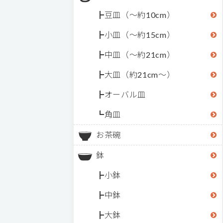
豆皿（～約10cm）
小皿（～約15cm）
中皿（～約21cm）
大皿（約21cm～）
オーバル皿
角皿
お茶碗
鉢
小鉢
中鉢
大鉢