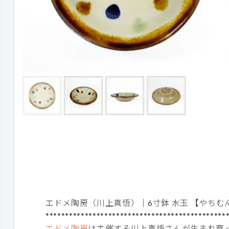
エドメ陶房（川上真悟）｜6寸鉢 水玉 【やちむ
**********************************************
エドメ陶房
は主催する川上真悟さんが生まれ育