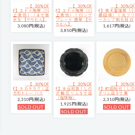
【30%OF
【30%OF
【30%OF
F】エドメ陶房（川
F】エドメ陶房（川
F】黒木富雄窯（小
上真悟）｜6寸鉢
上真悟）｜ロング
鹿田焼）｜丸フリ
水玉 【やちむん】
プレート 唐草 【や
ーカップ 刷毛目 白
ちむん】
3,080円(税込)
1,617円(税込)
3,850円(税込)
【30%OF
【30%OF
【30%OF
F】キカキカク｜正
F】水谷和音│しの
F】町田裕也｜しの
方形トレー ハス
ぎ輪花リム5寸皿
ぎリム皿 5寸 黄
（瑠璃釉）
2,310円(税込)
2,310円(税込)
1,925円(税込)
SOLD OUT
SOLD OUT
SOLD OUT