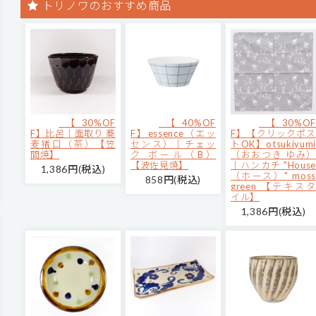
トリノワのおすすめ商品
【30%OF
【40%OF
【30%OF
F】比呂｜面取り 蕎
F】essence（エッ
F】【クリックポス
麦猪口（茶）【笠
センス）｜チェッ
トOK】otsukiyumi
間焼】
ク ボール（B）
（おおつき ゆみ）
【波佐見焼】
｜ハンカチ "House
1,386円(税込)
（ホース）" moss
858円(税込)
green 【テキスタ
イル】
1,386円(税込)