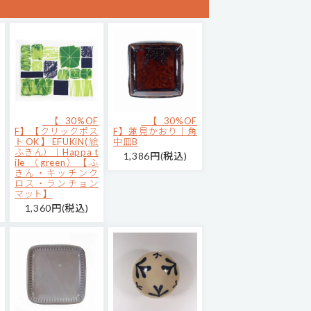
【30%OF
【30%OF
F】【クリックポス
F】蓮見かおり｜角
トOK】EFUKiN(絵
中皿B
ふきん）｜Happa t
1,386円(税込)
ile （green）【ふ
きん・キッチンク
ロス・ランチョン
マット】
1,360円(税込)