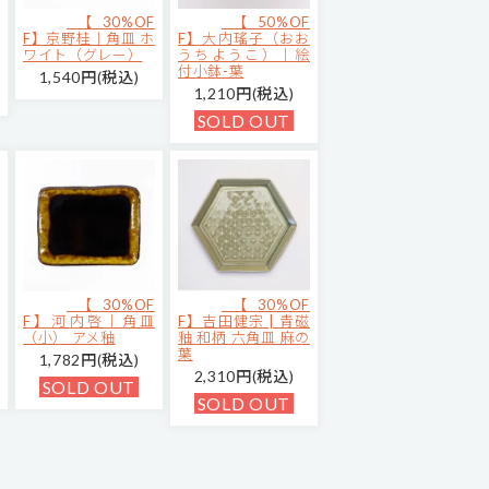
【30%OF
【50%OF
F】京野桂｜角皿 ホ
F】大内瑤子（おお
ワイト（グレー）
うちようこ）｜絵
付小鉢-葉
1,540円(税込)
1,210円(税込)
SOLD OUT
【30%OF
【30%OF
F】河内啓｜角皿
F】吉田健宗 | 青磁
（小） アメ釉
釉 和柄 六角皿 麻の
葉
1,782円(税込)
2,310円(税込)
SOLD OUT
SOLD OUT