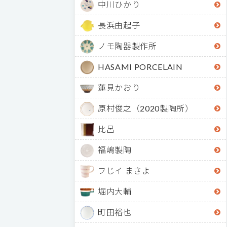
中川ひかり
長浜由起子
ノモ陶器製作所
HASAMI PORCELAIN
蓮見かおり
原村俊之（2020製陶所）
比呂
福嶋製陶
フじイ まさよ
堀内大輔
町田裕也