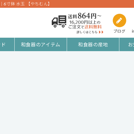
｜6寸鉢 水玉 【やちむん】
ブログ
i
ンド
和食器のアイテム
和食器の産地
お