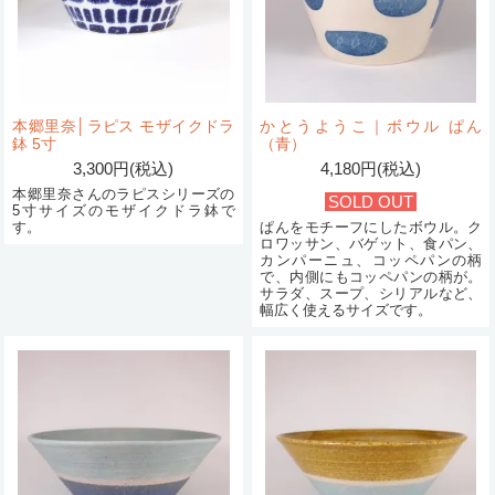
本郷里奈│ラピス モザイクドラ
かとうようこ｜ボウル ぱん
鉢 5寸
（青）
3,300円(税込)
4,180円(税込)
本郷里奈さんのラピスシリーズの
SOLD OUT
5寸サイズのモザイクドラ鉢で
す。
ぱんをモチーフにしたボウル。ク
ロワッサン、バゲット、食パン、
カンパーニュ、コッペパンの柄
で、内側にもコッペパンの柄が。
サラダ、スープ、シリアルなど、
幅広く使えるサイズです。