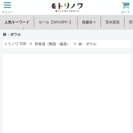
メニュー
カート
人気キーワード
セール【30%OFF~】
後藤奈々
宮木英至
宮
水谷和音
児玉修治
鉢・ボウル
>
>
トリノワ TOP
和食器（陶器・磁器）
鉢・ボウル