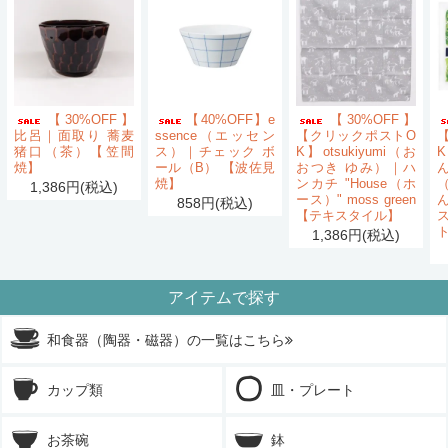
【30%OFF】
【40%OFF】e
【30%OFF】
比呂｜面取り 蕎麦
ssence（エッセン
【クリックポストO
猪口（茶）【笠間
ス）｜チェック ボ
K】otsukiyumi（お
K
焼】
ール（B） 【波佐見
おつき ゆみ）｜ハ
ん
焼】
ンカチ "House（ホ
1,386円(税込)
ース）" moss green
858円(税込)
【テキスタイル】
1,386円(税込)
アイテムで探す
和食器（陶器・磁器）の一覧はこちら
カップ類
皿・プレート
お茶碗
鉢