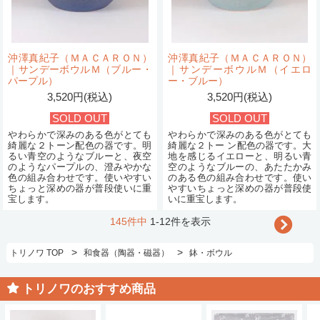
沖澤真紀子（ＭＡＣＡＲＯＮ）
沖澤真紀子（ＭＡＣＡＲＯＮ）
｜サンデーボウルＭ（ブルー・
｜サンデーボウルＭ（イエロ
パープル）
ー・ブルー）
3,520円(税込)
3,520円(税込)
SOLD OUT
SOLD OUT
やわらかで深みのある色がとても
やわらかで深みのある色がとても
綺麗な２トーン配色の器です。明
綺麗な２トー ン配色の器です。大
るい青空のようなブルーと、夜空
地を感じるイエローと、明るい青
のようなパープルの、澄みやかな
空のようなブルーの、あたたかみ
色の組み合わせです。使いやすい
のある色の組み合わせです。使い
ちょっと深めの器が普段使いに重
やすいちょっと深めの器が普段使
宝します。
いに重宝します。
145件中
1-12件を表示
>
>
トリノワ TOP
和食器（陶器・磁器）
鉢・ボウル
トリノワのおすすめ商品