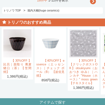
18件中
1-12件を表示
>
トリノワ TOP
堀内大輔(huge ceramics)
トリノワのおすすめ商品
【30%OFF】
【40%OFF】e
【30%OFF】
比呂｜面取り 蕎麦
ssence（エッセン
【クリックポストO
猪口（茶）【笠間
ス）｜チェック ボ
K】otsukiyumi（お
K
焼】
ール（B） 【波佐見
おつき ゆみ）｜ハ
ん
焼】
ンカチ "House（ホ
1,386円(税込)
ース）" moss green
858円(税込)
【テキスタイル】
1,386円(税込)
アイテムで探す