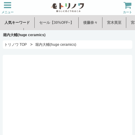
メニュー
カート
人気キーワード
セール【30%OFF~】
後藤奈々
宮木英至
宮
水谷和音
児玉修治
堀内大輔(huge ceramics)
>
トリノワ TOP
堀内大輔(huge ceramics)