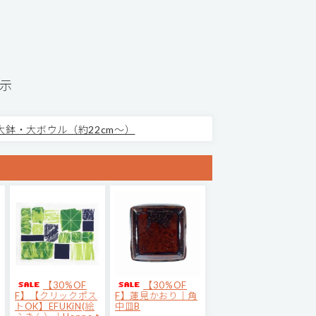
表示
大鉢・大ボウル（約22cm～）
【30%OF
【30%OF
F】【クリックポス
F】蓮見かおり｜角
トOK】EFUKiN(絵
中皿B