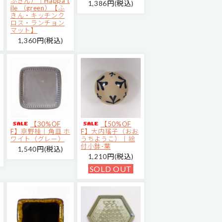
ふきん）｜Happa t
1,386円(税込)
ile （green）【ふ
きん・キッチンク
ロス・ランチョン
マット】
1,360円(税込)
【30%OF
【50%OF
F】京野桂｜角皿 ホ
F】大内瑤子（おお
ワイト（グレー）
うちようこ）｜絵
付小鉢-葉
1,540円(税込)
1,210円(税込)
SOLD OUT