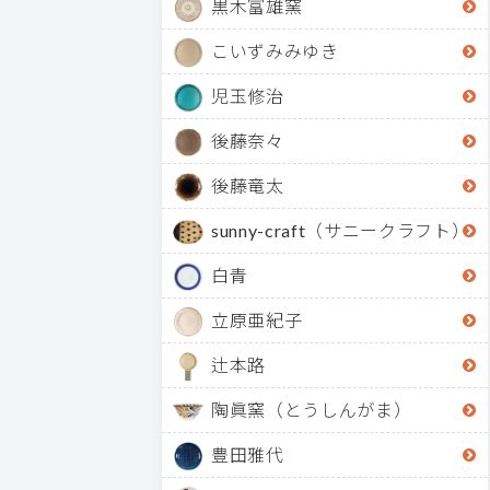
黒木富雄窯
こいずみみゆき
児玉修治
後藤奈々
後藤竜太
sunny-craft（サニークラフト）
白青
立原亜紀子
辻本路
陶眞窯（とうしんがま）
豊田雅代