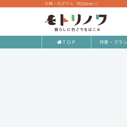
大鉢・大ボウル（約22cm～）
ＴＯＰ
作家・ブラ