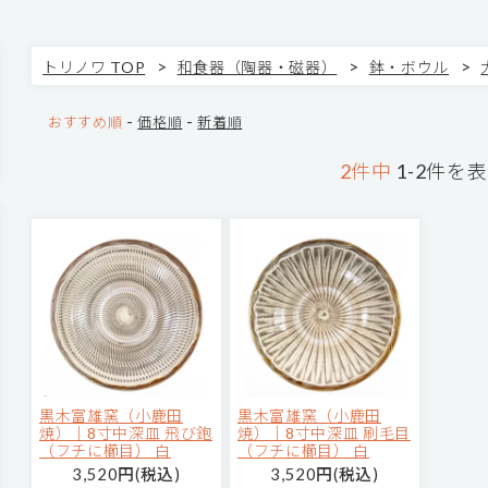
>
>
>
トリノワ TOP
和食器（陶器・磁器）
鉢・ボウル
-
-
おすすめ順
価格順
新着順
2件中
1-2件を
黒木富雄窯（小鹿田
黒木富雄窯（小鹿田
焼）｜8寸中深皿 飛び鉋
焼）｜8寸中深皿 刷毛目
（フチに櫛目） 白
（フチに櫛目） 白
3,520円(税込)
3,520円(税込)