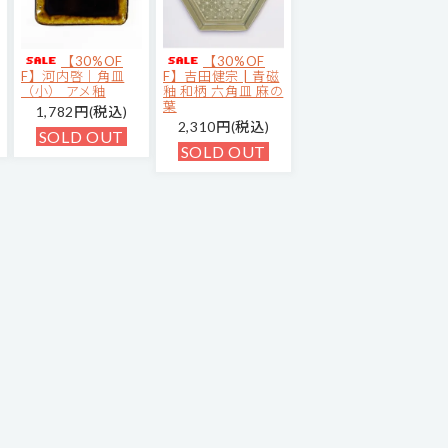
【30%OF
【30%OF
F】河内啓｜角皿
F】吉田健宗 | 青磁
（小） アメ釉
釉 和柄 六角皿 麻の
葉
1,782円(税込)
2,310円(税込)
SOLD OUT
SOLD OUT