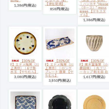
間焼】
ク ボール（B）
（おおつき ゆみ）
【波佐見焼】
｜ハンカチ "House
1,386円(税込)
（ホース）" moss
858円(税込)
green 【テキスタ
イル】
1,386円(税込)
【30%OF
【30%OF
【30%OF
F】エドメ陶房（川
F】エドメ陶房（川
F】黒木富雄窯（小
上真悟）｜6寸鉢
上真悟）｜ロング
鹿田焼）｜丸フリ
水玉 【やちむん】
プレート 唐草 【や
ーカップ 刷毛目 白
ちむん】
3,080円(税込)
1,617円(税込)
3,850円(税込)