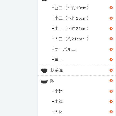
豆皿（～約10cm）
小皿（～約15cm）
中皿（～約21cm）
大皿（約21cm～）
オーバル皿
角皿
お茶碗
鉢
小鉢
中鉢
大鉢