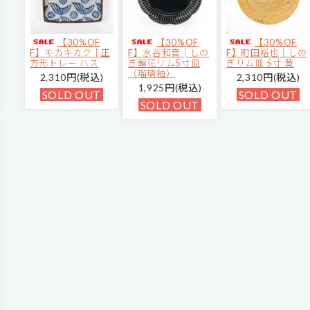
【30%OF
【30%OF
【30%OF
F】キカキカク｜正
F】水谷和音│しの
F】町田裕也｜しの
方形トレー ハス
ぎ輪花リム5寸皿
ぎリム皿 5寸 黄
（瑠璃釉）
2,310円(税込)
2,310円(税込)
1,925円(税込)
SOLD OUT
SOLD OUT
SOLD OUT