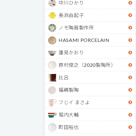
中川ひかり
長浜由起子
ノモ陶器製作所
HASAMI PORCELAIN
蓮見かおり
原村俊之（2020製陶所）
比呂
福嶋製陶
フじイ まさよ
堀内大輔
町田裕也