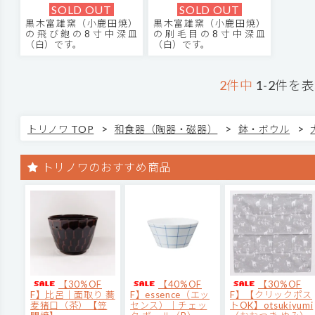
SOLD OUT
SOLD OUT
黒木富雄窯（小鹿田焼）
黒木富雄窯（小鹿田焼）
の飛び鉋の8寸中深皿
の刷毛目の8寸中深皿
（白）です。
（白）です。
2件中
1-2件を
>
>
>
トリノワ TOP
和食器（陶器・磁器）
鉢・ボウル
トリノワのおすすめ商品
【30%OF
【40%OF
【30%OF
F】比呂｜面取り 蕎
F】essence（エッ
F】【クリックポス
麦猪口（茶）【笠
センス）｜チェッ
トOK】otsukiyumi