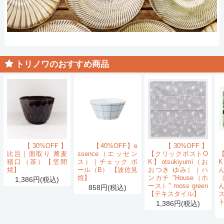
トリノワのおすすめ商品
【30%OFF】
【40%OFF】e
【30%OFF】
比呂｜面取り 蕎麦
ssence（エッセン
【クリックポストO
猪口（茶）【笠間
ス）｜チェック ボ
K】otsukiyumi（お
K
焼】
ール（B） 【波佐見
おつき ゆみ）｜ハ
ん
焼】
ンカチ "House（ホ
1,386円(税込)
ース）" moss green
858円(税込)
【テキスタイル】
1,386円(税込)