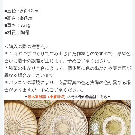
■直径：約24.3cm
■高さ：約7cm
■重さ：731g
■材質：陶器
＜購入の際の注意点＞
＊１点ずつ手づくりで生み出された作家ものですので、形や色
合いに若干の誤差が生じます。予めご了承ください。
＊釉薬の掛かり具合によって、個体毎に色の出かたや雰囲気が
異なる場合がございます。
＊パソコンの環境により、商品写真の色と実際の色が異なる場
合がありますが、予めご了承ください。
▼
黒木富雄窯（小鹿田焼）
のその他の作品はこちら▼