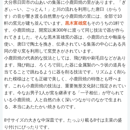
大分県日田市の山あいの集落に小鹿田焼の里があります。「ぎ
ぎぃ～い、ごっとん！」と川の流れを利用した唐臼（からう
す）の音が響き渡る自然豊かな小鹿田焼の里には、全部で10
軒の窯元が建ち並んでいます。
黒木富雄窯
もそのうちの1軒で
す。小鹿田焼は、開窯以来300年に渡って同じ技法で器が作ら
れてきました。そんな黒木富雄窯の器は、小鹿田の土や釉薬を
使い、唐臼で陶土を挽き、伝承されている集落の中心にある共
同の登り窯を利用して窯焚きがされています。
小鹿田焼の代表的な技法としては、飛び鉋や刷毛目などがあり
ます。飛び鉋は、ろくろで回した器に金属製のヘラ状の道具を
当てることで跳ねるように器を削る技法です。リズムよく削ら
れた模様はとても正確で美しく、小鹿田焼の特徴とも呼べま
す。これら小鹿田焼の技法は、重要無形文化財に指定されてい
ます。今なお男子1人が窯を継承する「一子相伝」が守られて
いる小鹿田焼。人と自然の永く深いつながりのなかで生まれ
る、本当にあたたかい焼きものです。
8寸サイズの大きな中深皿です。たっぷり載る8寸は主菜の盛
り付けにぴったりです。