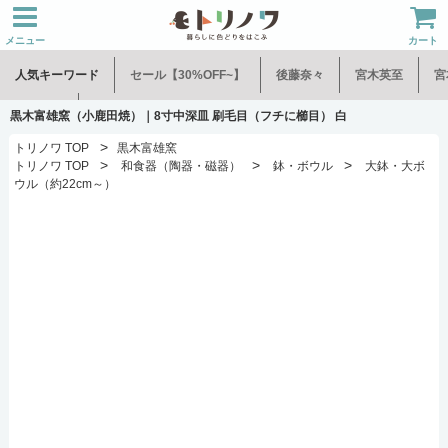
メニュー
カート
人気キーワード
セール【30%OFF~】
後藤奈々
宮木英至
宮
水谷和音
児玉修治
黒木富雄窯（小鹿田焼）｜8寸中深皿 刷毛目（フチに櫛目） 白
>
トリノワ TOP
黒木富雄窯
>
>
>
トリノワ TOP
和食器（陶器・磁器）
鉢・ボウル
大鉢・大ボ
ウル（約22cm～）