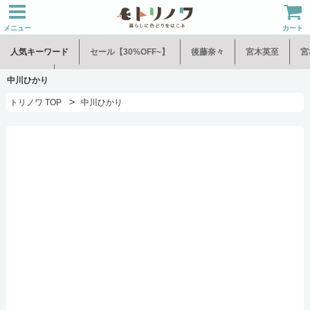
メニュー
カート
人気キーワード
セール【30%OFF~】
後藤奈々
宮木英至
宮
水谷和音
児玉修治
中川ひかり
>
トリノワ TOP
中川ひかり