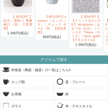
【30%OFF】
【40%OFF】e
【30%OFF】
比呂｜面取り 蕎麦
ssence（エッセン
【クリックポストO
猪口（茶）【笠間
ス）｜チェック ボ
K】otsukiyumi（お
K
焼】
ール（B） 【波佐見
おつき ゆみ）｜ハ
ん
焼】
ンカチ "House（ホ
1,386円(税込)
ース）" moss green
858円(税込)
【テキスタイル】
1,386円(税込)
アイテムで探す
和食器（陶器・磁器）の一覧はこちら
カップ類
皿・プレート
お茶碗
鉢
ガラス
布・テキスタイル