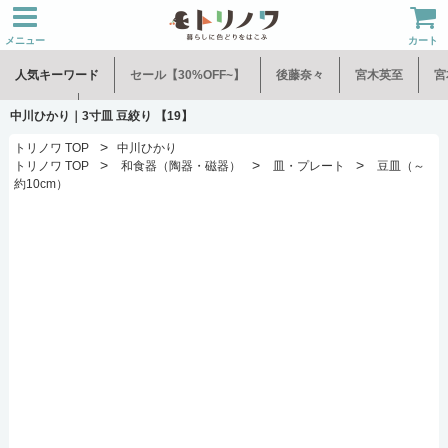
メニュー
カート
人気キーワード
セール【30%OFF~】
後藤奈々
宮木英至
宮
水谷和音
児玉修治
中川ひかり｜3寸皿 豆絞り 【19】
>
トリノワ TOP
中川ひかり
>
>
>
トリノワ TOP
和食器（陶器・磁器）
皿・プレート
豆皿（～
約10cm）