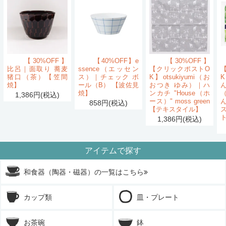
【30%OFF】
【40%OFF】e
【30%OFF】
比呂｜面取り 蕎麦
ssence（エッセン
【クリックポストO
猪口（茶）【笠間
ス）｜チェック ボ
K】otsukiyumi（お
K
焼】
ール（B） 【波佐見
おつき ゆみ）｜ハ
ん
焼】
ンカチ "House（ホ
1,386円(税込)
ース）" moss green
858円(税込)
【テキスタイル】
1,386円(税込)
アイテムで探す
和食器（陶器・磁器）の一覧はこちら
カップ類
皿・プレート
お茶碗
鉢