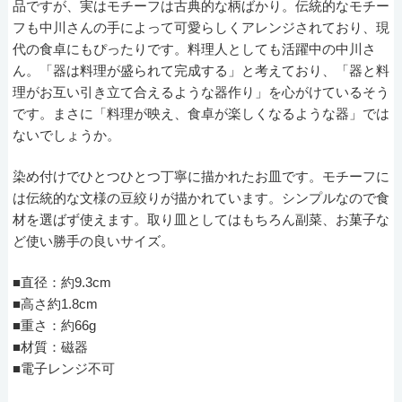
品ですが、実はモチーフは古典的な柄ばかり。伝統的なモチー
フも中川さんの手によって可愛らしくアレンジされており、現
代の食卓にもぴったりです。料理人としても活躍中の中川さ
ん。「器は料理が盛られて完成する」と考えており、「器と料
理がお互い引き立て合えるような器作り」を心がけているそう
です。まさに「料理が映え、食卓が楽しくなるような器」では
ないでしょうか。
染め付けでひとつひとつ丁寧に描かれたお皿です。モチーフに
は伝統的な文様の豆絞りが描かれています。シンプルなので食
材を選ばず使えます。取り皿としてはもちろん副菜、お菓子な
ど使い勝手の良いサイズ。
■直径：約9.3cm
■高さ約1.8cm
■重さ：約66g
■材質：磁器
■電子レンジ不可