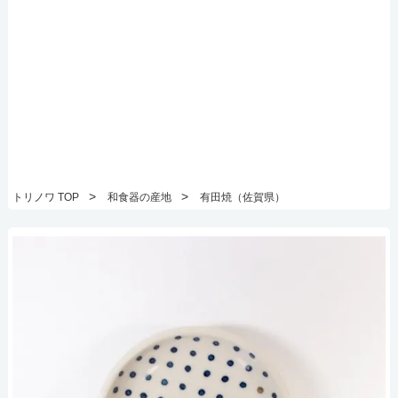
>
>
トリノワ TOP
和食器の産地
有田焼（佐賀県）