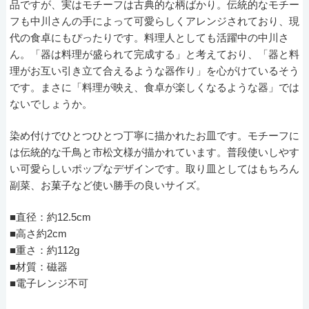
品ですが、実はモチーフは古典的な柄ばかり。伝統的なモチー
フも中川さんの手によって可愛らしくアレンジされており、現
代の食卓にもぴったりです。料理人としても活躍中の中川さ
ん。「器は料理が盛られて完成する」と考えており、「器と料
理がお互い引き立て合えるような器作り」を心がけているそう
です。まさに「料理が映え、食卓が楽しくなるような器」では
ないでしょうか。
染め付けでひとつひとつ丁寧に描かれたお皿です。モチーフに
は伝統的な千鳥と市松文様が描かれています。普段使いしやす
い可愛らしいポップなデザインです。取り皿としてはもちろん
副菜、お菓子など使い勝手の良いサイズ。
■直径：約12.5cm
■高さ約2cm
■重さ：約112g
■材質：磁器
■電子レンジ不可