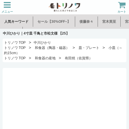
メニュー
カート
人気キーワード
セール【30%OFF~】
後藤奈々
宮木英至
宮
水谷和音
児玉修治
中川ひかり｜4寸皿 千鳥と市松文様 【25】
>
トリノワ TOP
中川ひかり
>
>
>
トリノワ TOP
和食器（陶器・磁器）
皿・プレート
小皿（～
約15cm）
>
>
トリノワ TOP
和食器の産地
有田焼（佐賀県）