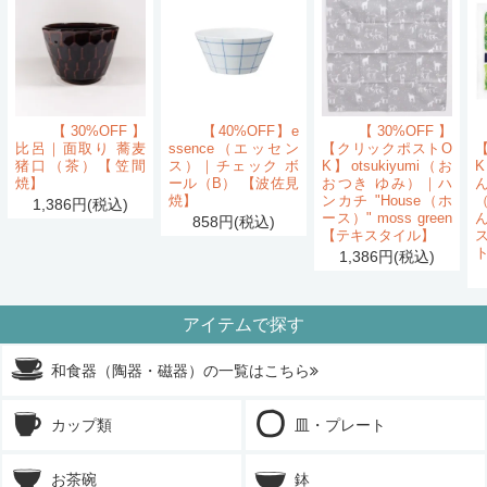
【30%OFF】
【40%OFF】e
【30%OFF】
比呂｜面取り 蕎麦
ssence（エッセン
【クリックポストO
猪口（茶）【笠間
ス）｜チェック ボ
K】otsukiyumi（お
K
焼】
ール（B） 【波佐見
おつき ゆみ）｜ハ
ん
焼】
ンカチ "House（ホ
1,386円(税込)
ース）" moss green
858円(税込)
【テキスタイル】
1,386円(税込)
アイテムで探す
和食器（陶器・磁器）の一覧はこちら
カップ類
皿・プレート
お茶碗
鉢