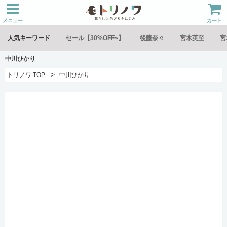
メニュー
カート
人気キーワード
セール【30%OFF~】
後藤奈々
宮木英至
宮
水谷和音
児玉修治
中川ひかり
>
トリノワ TOP
中川ひかり