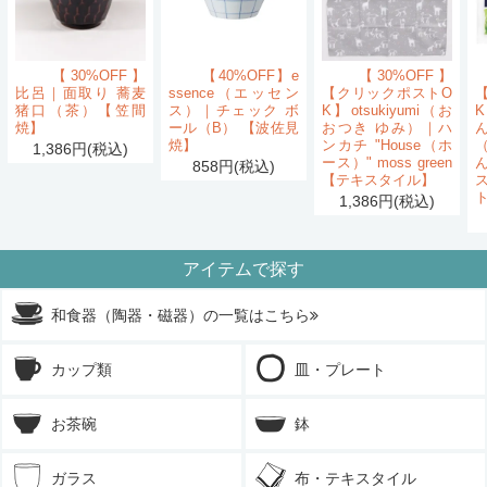
【30%OFF】
【40%OFF】e
【30%OFF】
比呂｜面取り 蕎麦
ssence（エッセン
【クリックポストO
猪口（茶）【笠間
ス）｜チェック ボ
K】otsukiyumi（お
K
焼】
ール（B） 【波佐見
おつき ゆみ）｜ハ
ん
焼】
ンカチ "House（ホ
1,386円(税込)
ース）" moss green
858円(税込)
【テキスタイル】
1,386円(税込)
アイテムで探す
和食器（陶器・磁器）の一覧はこちら
カップ類
皿・プレート
お茶碗
鉢
ガラス
布・テキスタイル