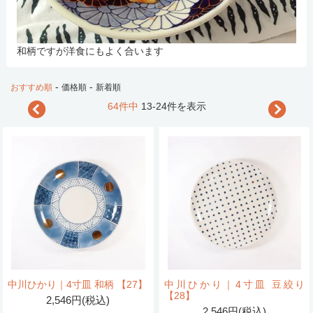
和柄ですが洋食にもよく合います
-
-
おすすめ順
価格順
新着順
64件中
13-24件を表示
中川ひかり｜4寸皿 和柄 【27】
中川ひかり｜4寸皿 豆絞り
【28】
2,546円(税込)
2,546円(税込)