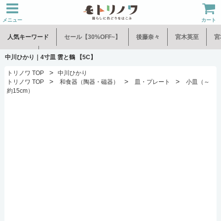
メニュー
カート
人気キーワード
セール【30%OFF~】
後藤奈々
宮木英至
宮
水谷和音
児玉修治
中川ひかり｜4寸皿 雲と鶴 【5C】
>
トリノワ TOP
中川ひかり
>
>
>
トリノワ TOP
和食器（陶器・磁器）
皿・プレート
小皿（～
約15cm）