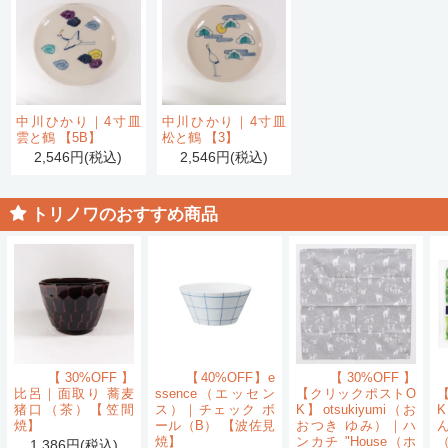
中川ひかり｜4寸皿
中川ひかり｜4寸皿
雲と鶴 【5B】
松と鶴 【3】
2,546円(税込)
2,546円(税込)
トリノワのおすすめ商品
【30%OFF】
【40%OFF】e
【30%OFF】
比呂｜面取り 蕎麦
ssence（エッセン
【クリックポストO
猪口（茶）【笠間
ス）｜チェック ボ
K】otsukiyumi（お
K
焼】
ール（B） 【波佐見
おつき ゆみ）｜ハ
ん
焼】
ンカチ "House（ホ
1,386円(税込)