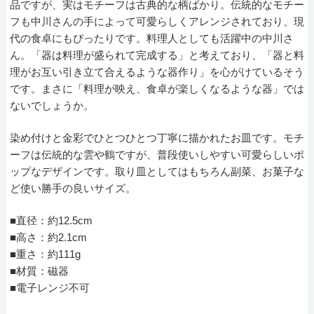
品ですが、実はモチーフは古典的な柄ばかり。伝統的なモチー
フも中川さんの手によって可愛らしくアレンジされており、現
代の食卓にもぴったりです。料理人としても活躍中の中川さ
ん。「器は料理が盛られて完成する」と考えており、「器と料
理がお互い引き立て合えるような器作り」を心がけているそう
です。まさに「料理が映え、食卓が楽しくなるような器」では
ないでしょうか。
染め付けと金彩でひとつひとつ丁寧に描かれたお皿です。モチ
ーフは伝統的な雲や鶴ですが、普段使いしやすい可愛らしいポ
ップなデザインです。取り皿としてはもちろん副菜、お菓子な
ど使い勝手の良いサイズ。
■直径：約12.5cm
■高さ：約2.1cm
■重さ：約111g
■材質：磁器
■電子レンジ不可