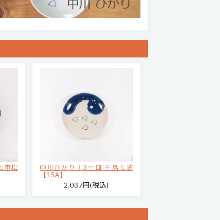
と市松
中川ひかり｜3寸皿 千鳥と波
【15A】
2,037円(税込)