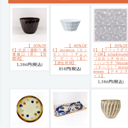
【30%OF
【40%OF
【30%OF
F】比呂｜面取り 蕎
F】essence（エッ
F】【クリックポス
麦猪口（茶）【笠
センス）｜チェッ
トOK】otsukiyumi
間焼】
ク ボール（B）
（おおつき ゆみ）
【波佐見焼】
｜ハンカチ "House
1,386円(税込)
（ホース）" moss
858円(税込)
green 【テキスタ
イル】
1,386円(税込)