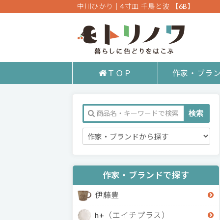
中川ひかり｜4寸皿 千鳥と波 【6B】
ＴＯＰ
作家・ブラ
作家・ブランドで探す
伊藤豊
h+（エイチプラス）