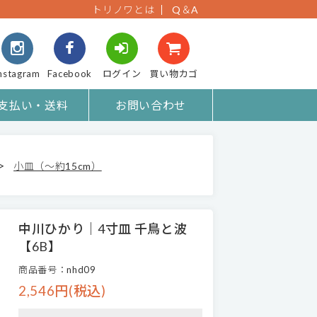
トリノワとは
Q＆A
nstagram
Facebook
ログイン
買い物カゴ
支払い・送料
お問い合わせ
>
小皿（～約15cm）
中川ひかり｜4寸皿 千鳥と波
【6B】
商品番号：nhd09
2,546円(税込)