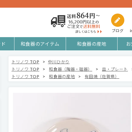
ブログ
i
ンド
和食器のアイテム
和食器の産地
お
>
トリノワ TOP
中川ひかり
>
>
トリノワ TOP
和食器（陶器・磁器）
皿・プレート
>
>
トリノワ TOP
和食器の産地
有田焼（佐賀県）