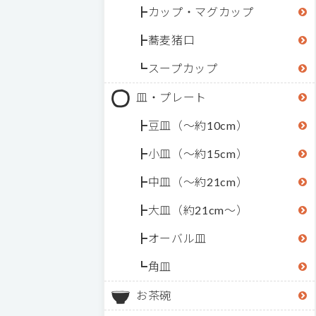
カップ・マグカップ
蕎麦猪口
スープカップ
皿・プレート
豆皿（～約10cm）
小皿（～約15cm）
中皿（～約21cm）
大皿（約21cm～）
オーバル皿
角皿
お茶碗