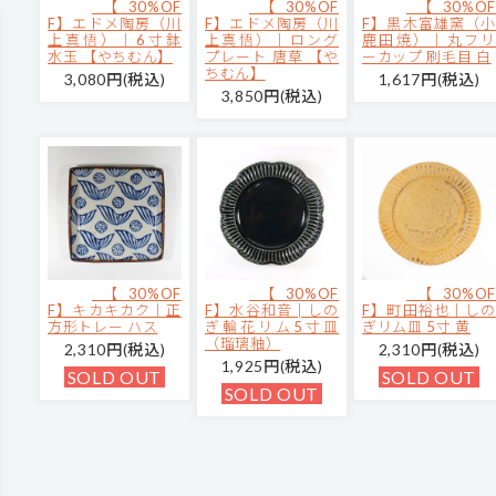
【30%OF
【30%OF
【30%OF
F】エドメ陶房（川
F】エドメ陶房（川
F】黒木富雄窯（小
上真悟）｜6寸鉢
上真悟）｜ロング
鹿田焼）｜丸フリ
水玉 【やちむん】
プレート 唐草 【や
ーカップ 刷毛目 白
ちむん】
3,080円(税込)
1,617円(税込)
3,850円(税込)
【30%OF
【30%OF
【30%OF
F】キカキカク｜正
F】水谷和音│しの
F】町田裕也｜しの
方形トレー ハス
ぎ輪花リム5寸皿
ぎリム皿 5寸 黄
（瑠璃釉）
2,310円(税込)
2,310円(税込)
1,925円(税込)
SOLD OUT
SOLD OUT
SOLD OUT