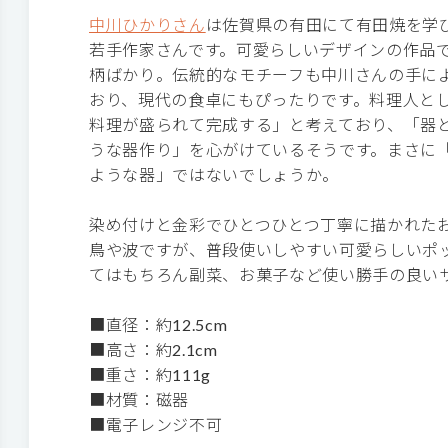
中川ひかりさん
は佐賀県の有田にて有田焼を学
若手作家さんです。可愛らしいデザインの作品
柄ばかり。伝統的なモチーフも中川さんの手に
おり、現代の食卓にもぴったりです。料理人と
料理が盛られて完成する」と考えており、「器
うな器作り」を心がけているそうです。まさに
ような器」ではないでしょうか。
染め付けと金彩でひとつひとつ丁寧に描かれた
鳥や波ですが、普段使いしやすい可愛らしいポ
てはもちろん副菜、お菓子など使い勝手の良い
■直径：約12.5cm
■高さ：約2.1cm
■重さ：約111g
■材質：磁器
■電子レンジ不可