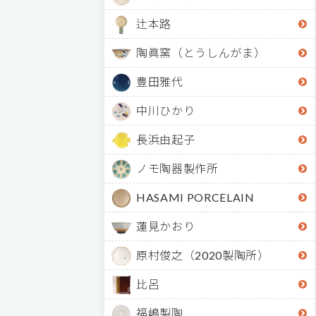
辻本路
陶眞窯（とうしんがま）
豊田雅代
中川ひかり
長浜由起子
ノモ陶器製作所
HASAMI PORCELAIN
蓮見かおり
原村俊之（2020製陶所）
比呂
福嶋製陶