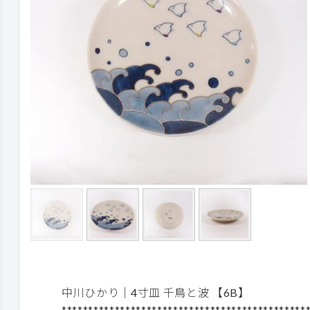
中川ひかり｜4寸皿 千鳥と波 【6B】
**********************************************