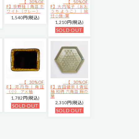
【30%OF
【50%OF
F】京野桂｜角皿 ホ
F】大内瑤子（おお
ワイト（グレー）
うちようこ）｜絵
付小鉢-葉
1,540円(税込)
1,210円(税込)
SOLD OUT
【30%OF
【30%OF
F】河内啓｜角皿
F】吉田健宗 | 青磁
（小） アメ釉
釉 和柄 六角皿 麻の
葉
1,782円(税込)
2,310円(税込)
SOLD OUT
SOLD OUT