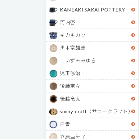
KANEAKI SAKAI POTTERY
河内啓
キカキカク
黒木富雄窯
こいずみみゆき
児玉修治
後藤奈々
後藤竜太
sunny-craft（サニークラフト）
白青
立原亜紀子