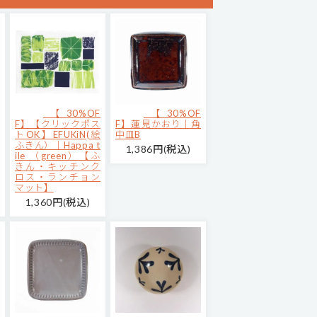
【30%OF
【30%OF
F】【クリックポス
F】蓮見かおり｜角
トOK】EFUKiN(絵
中皿B
ふきん）｜Happa t
1,386円(税込)
ile （green）【ふ
きん・キッチンク
ロス・ランチョン
マット】
1,360円(税込)