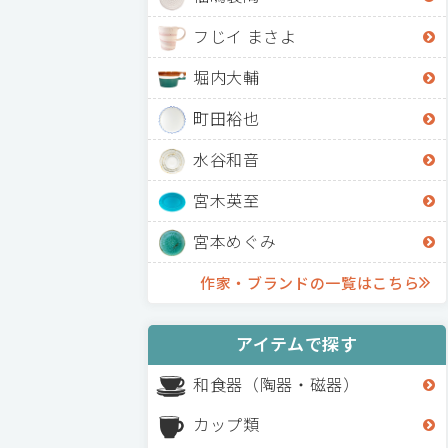
フじイ まさよ
堀内大輔
町田裕也
水谷和音
宮木英至
宮本めぐみ
作家・ブランドの一覧はこちら
アイテムで探す
和食器（陶器・磁器）
カップ類