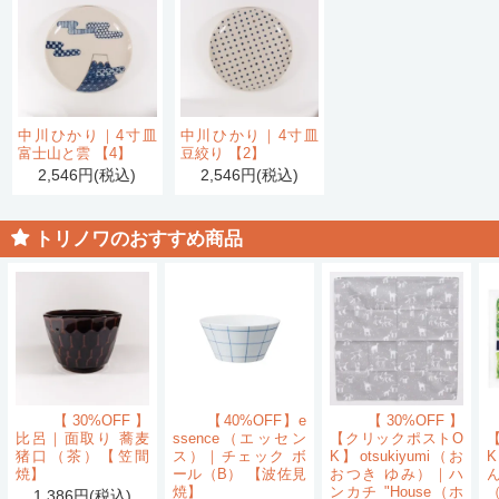
中川ひかり｜4寸皿
中川ひかり｜4寸皿
富士山と雲 【4】
豆絞り 【2】
2,546円(税込)
2,546円(税込)
トリノワのおすすめ商品
【30%OFF】
【40%OFF】e
【30%OFF】
比呂｜面取り 蕎麦
ssence（エッセン
【クリックポストO
猪口（茶）【笠間
ス）｜チェック ボ
K】otsukiyumi（お
K
焼】
ール（B） 【波佐見
おつき ゆみ）｜ハ
ん
焼】
ンカチ "House（ホ
1,386円(税込)