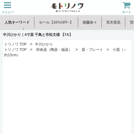
メニュー
カート
人気キーワード
セール【30%OFF~】
後藤奈々
宮木英至
宮
水谷和音
児玉修治
中川ひかり｜4寸皿 千鳥と市松文様 【7A】
>
トリノワ TOP
中川ひかり
>
>
>
トリノワ TOP
和食器（陶器・磁器）
皿・プレート
小皿（～
約15cm）