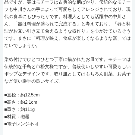
品ですが、実はモチーフは古典的な柄ばかり。伝統的なモチー
フも中川さんの手によって可愛らしくアレンジされており、現
代の食卓にもぴったりです。料理人としても活躍中の中川さ
ん。「器は料理が盛られて完成する」と考えており、「器と料
理がお互い引き立て合えるような器作り」を心がけているそう
です。まさに「料理が映え、食卓が楽しくなるような器」では
ないでしょうか。
染め付けでひとつひとつ丁寧に描かれたお皿です。モチーフは
伝統的な千鳥と市松文様ですが、普段使いしやすい可愛らしい
ポップなデザインです。取り皿としてはもちろん副菜、お菓子
など使い勝手の良いサイズ。
■直径：約12.5cm
■高さ：約2.1cm
■重さ：約111g
■材質：磁器
■電子レンジ不可