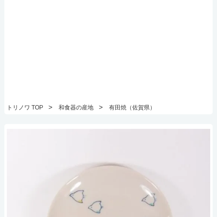
>
>
トリノワ TOP
和食器の産地
有田焼（佐賀県）