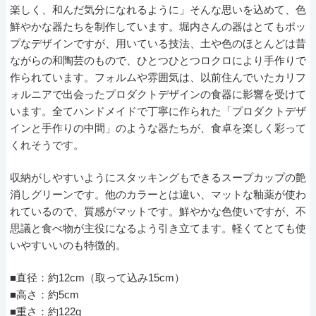
楽しく、和んだ気分になれるように」そんな思いを込めて、色
鮮やかな器たちを制作しています。堀内さんの器はとてもポッ
プなデザインですが、用いている技法、土や色のほとんどは昔
ながらの和陶芸のもので、ひとつひとつロクロにより手作りで
作られています。フォルムや雰囲気は、以前住んでいたカリフ
ォルニアで出会ったプロダクトデザインの食器に影響を受けて
います。全てハンドメイドで丁寧に作られた「プロダクトデザ
インと手作りの中間」のような器たちが、食卓を楽しく彩って
くれそうです。
収納がしやすいようにスタッキングもできるスープカップの艶
消しグリーンです。他のカラーとは違い、マットな釉薬が使わ
れているので、質感がマットです。鮮やかな色使いですが、不
思議と食べ物が主役になるよう引き立てます。軽くてとても使
いやすいいのも特徴的。
■直径：約12cm（取って込み15cm）
■高さ：約5cm
■重さ：約122g