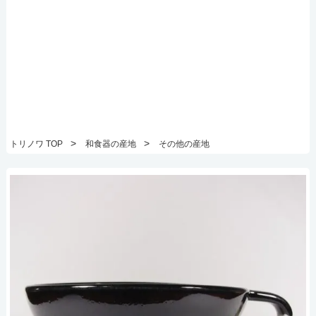
>
>
トリノワ TOP
和食器の産地
その他の産地