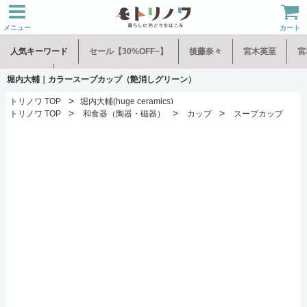
メニュー
カート
人気キーワード
セール【30%OFF~】
後藤奈々
宮木英至
宮
水谷和音
児玉修治
堀内大輔｜カラースープカップ（艶消しグリーン）
>
トリノワ TOP
堀内大輔(huge ceramics)
>
>
>
トリノワ TOP
和食器（陶器・磁器）
カップ
スープカップ