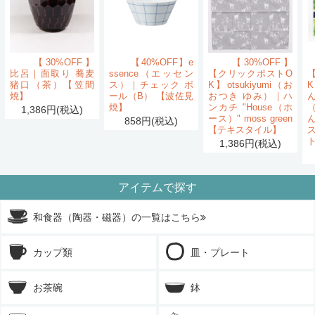
【30%OFF】
【40%OFF】e
【30%OFF】
比呂｜面取り 蕎麦
ssence（エッセン
【クリックポストO
猪口（茶）【笠間
ス）｜チェック ボ
K】otsukiyumi（お
K
焼】
ール（B） 【波佐見
おつき ゆみ）｜ハ
ん
焼】
ンカチ "House（ホ
1,386円(税込)
ース）" moss green
858円(税込)
【テキスタイル】
1,386円(税込)
アイテムで探す
和食器（陶器・磁器）の一覧はこちら
カップ類
皿・プレート
お茶碗
鉢