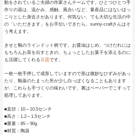
動をされているご夫婦の作家さんチームです。ひとつひとつ手
作りの器は、温かみ、感触、風合いなど、量産品にはないほっ
こりとした身近さがあります。何気ない、でも大切な生活の中
の「いただきます」をお手伝いできたら。sunny-craftさんはそ
う考えます。
きせと釉のラインドット柄です。お醤油はじめ、つけだれには
もちろんお茶を出すときの、ちょっとしたお菓子を添えるのに
も活躍してくれる
豆皿
です。
一枚一枚手押しで成形していますので形は微妙なひずみがあっ
たり、釉薬のたまった所が少し白っぽくなることもあります
が、これらも手づくりの味わいです。裏はペーパーでこすって
処理してあります。
■直径：10～10.5センチ
■高さ：1.2～1.5センチ
■重量：85～90g
■材質：陶器