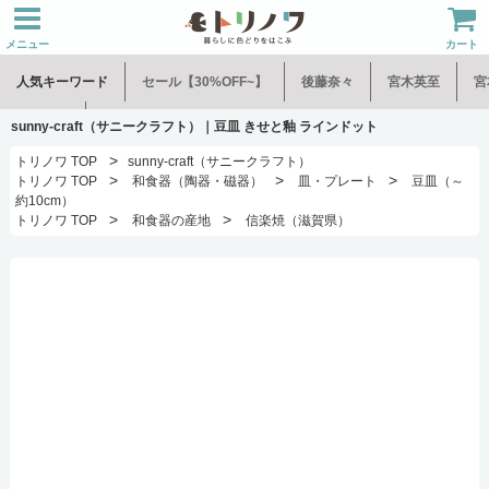
メニュー
カート
人気キーワード
セール【30%OFF~】
後藤奈々
宮木英至
宮
水谷和音
児玉修治
sunny-craft（サニークラフト）｜豆皿 きせと釉 ラインドット
>
トリノワ TOP
sunny-craft（サニークラフト）
>
>
>
トリノワ TOP
和食器（陶器・磁器）
皿・プレート
豆皿（～
約10cm）
>
>
トリノワ TOP
和食器の産地
信楽焼（滋賀県）