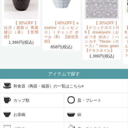
【30%OFF】
【40%OFF】e
【30%OFF】
比呂｜面取り 蕎麦
ssence（エッセン
【クリックポストO
猪口（茶）【笠間
ス）｜チェック ボ
K】otsukiyumi（お
K
焼】
ール（B） 【波佐見
おつき ゆみ）｜ハ
ん
焼】
ンカチ "House（ホ
1,386円(税込)
ース）" moss green
858円(税込)
【テキスタイル】
1,386円(税込)
アイテムで探す
和食器（陶器・磁器）の一覧はこちら
カップ類
皿・プレート
お茶碗
鉢