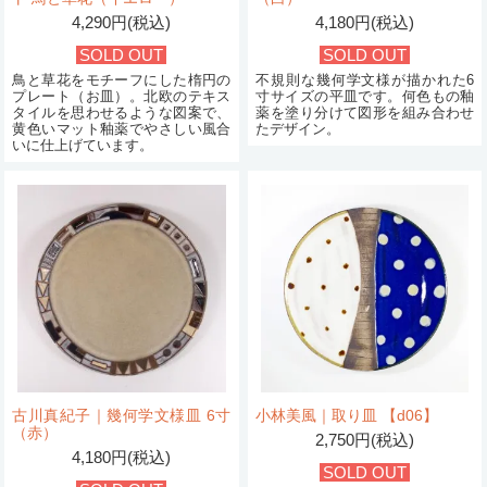
4,290円(税込)
4,180円(税込)
SOLD OUT
SOLD OUT
鳥と草花をモチーフにした楕円の
不規則な幾何学文様が描かれた6
プレート（お皿）。北欧のテキス
寸サイズの平皿です。何色もの釉
タイルを思わせるような図案で、
薬を塗り分けて図形を組み合わせ
黄色いマット釉薬でやさしい風合
たデザイン。
いに仕上げています。
古川真紀子｜幾何学文様皿 6寸
小林美風｜取り皿 【d06】
（赤）
2,750円(税込)
4,180円(税込)
SOLD OUT