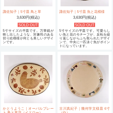
諏佐知子｜5寸皿 鳥と草
諏佐知子｜5寸皿 魚と花模様
3,630円(税込)
3,630円(税込)
SOLD OUT
SOLD OUT
5寸サイズの平皿です。万華鏡が
5寸サイズの平皿です。可愛らし
映し出したような、対象性のある
い魚と花のモチーフが、反転を繰
切り絵模様が何とも美しいデザイ
り返しながらふち取られたデザイ
ンです。
ンで、中央に一匹泳ぐ魚がポイン
トになっています。
かとうようこ｜オーバルプレー
古川真紀子｜幾何学文様皿 6寸
ト 鳥と草花（イエロー）
（白）