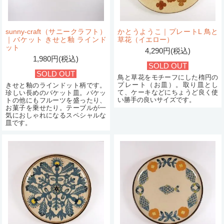
sunny-craft（サニークラフト）
かとうようこ｜プレートL 鳥と
｜バケット きせと釉 ラインド
草花（イエロー）
ット
4,290円(税込)
1,980円(税込)
SOLD OUT
SOLD OUT
鳥と草花をモチーフにした楕円の
プレート（お皿）。取り皿とし
きせと釉のラインドット柄です。
て、ケーキなどにちょうど良く使
珍しい長めのバケット皿。バケッ
い勝手の良いサイズです。
トの他にもフルーツを盛ったり、
お菓子を乗せたり。テーブルが一
気におしゃれになるスペシャルな
皿です。