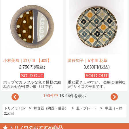
小林美風｜取り皿 【d09】
諏佐知子｜5寸皿 花草
2,750円(税込)
3,630円(税込)
SOLD OUT
SOLD OUT
ポップでカラフルな色と模様の組
重ね置きしやすい、収納に便利な
み合わせが可愛い取り皿です。
5寸サイズの平皿です。
193件中
13-24件を表示
>
>
>
トリノワ TOP
和食器（陶器・磁器）
皿・プレート
中皿（～約
21cm）
トリノワのおすすめ商品