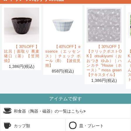
【30%OFF】
【40%OFF】e
【30%OFF】
比呂｜面取り 蕎麦
ssence（エッセン
【クリックポストO
猪口（茶）【笠間
ス）｜チェック ボ
K】otsukiyumi（お
K
焼】
ール（B） 【波佐見
おつき ゆみ）｜ハ
ん
焼】
ンカチ "House（ホ
1,386円(税込)
ース）" moss green
858円(税込)
【テキスタイル】
1,386円(税込)
アイテムで探す
和食器（陶器・磁器）の一覧はこちら
カップ類
皿・プレート