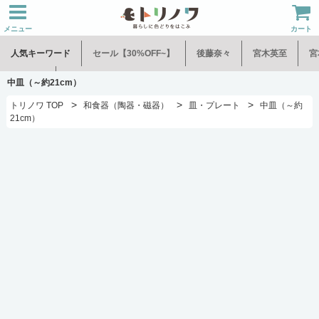
メニュー
カート
人気キーワード
セール【30%OFF~】
後藤奈々
宮木英至
宮
水谷和音
児玉修治
中皿（～約21cm）
>
>
>
トリノワ TOP
和食器（陶器・磁器）
皿・プレート
中皿（～約
21cm）