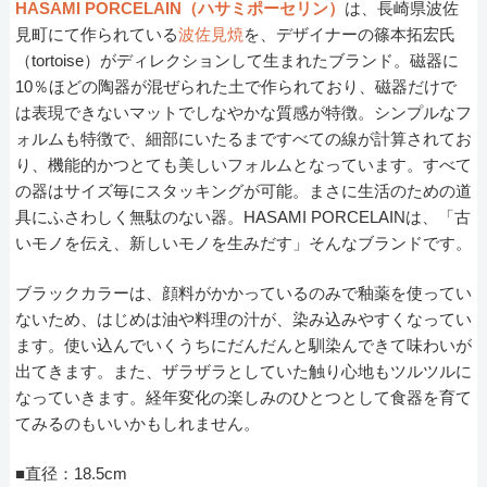
HASAMI PORCELAIN（ハサミポーセリン）
は、長崎県波佐
見町にて作られている
波佐見焼
を、デザイナーの篠本拓宏氏
（tortoise）がディレクションして生まれたブランド。磁器に
10％ほどの陶器が混ぜられた土で作られており、磁器だけで
は表現できないマットでしなやかな質感が特徴。シンプルなフ
ォルムも特徴で、細部にいたるまですべての線が計算されてお
り、機能的かつとても美しいフォルムとなっています。すべて
の器はサイズ毎にスタッキングが可能。まさに生活のための道
具にふさわしく無駄のない器。HASAMI PORCELAINは、「古
いモノを伝え、新しいモノを生みだす」そんなブランドです。
ブラックカラーは、顔料がかかっているのみで釉薬を使ってい
ないため、はじめは油や料理の汁が、染み込みやすくなってい
ます。使い込んでいくうちにだんだんと馴染んできて味わいが
出てきます。また、ザラザラとしていた触り心地もツルツルに
なっていきます。経年変化の楽しみのひとつとして食器を育て
てみるのもいいかもしれません。
■直径：18.5cm