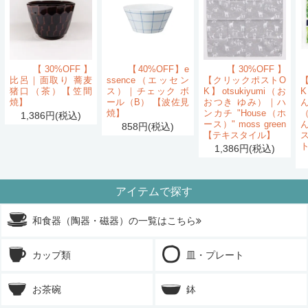
【30%OFF】
【40%OFF】e
【30%OFF】
比呂｜面取り 蕎麦
ssence（エッセン
【クリックポストO
猪口（茶）【笠間
ス）｜チェック ボ
K】otsukiyumi（お
K
焼】
ール（B） 【波佐見
おつき ゆみ）｜ハ
ん
焼】
ンカチ "House（ホ
1,386円(税込)
ース）" moss green
858円(税込)
【テキスタイル】
1,386円(税込)
アイテムで探す
和食器（陶器・磁器）の一覧はこちら
カップ類
皿・プレート
お茶碗
鉢