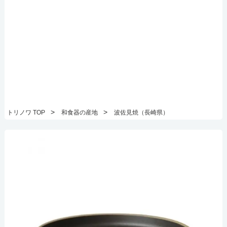
>
>
トリノワ TOP
和食器の産地
波佐見焼（長崎県）