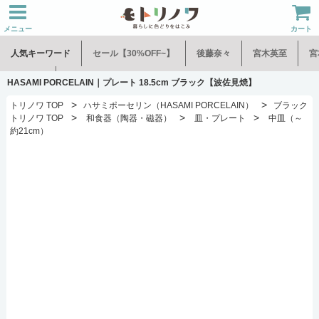
メニュー
カート
人気キーワード
セール【30%OFF~】
後藤奈々
宮木英至
宮
水谷和音
児玉修治
HASAMI PORCELAIN｜プレート 18.5cm ブラック【波佐見焼】
>
>
トリノワ TOP
ハサミポーセリン（HASAMI PORCELAIN）
ブラック
>
>
>
トリノワ TOP
和食器（陶器・磁器）
皿・プレート
中皿（～
約21cm）