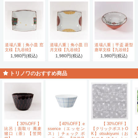
道場八重｜角小皿 窓
道場八重｜角小皿 日
道場八重｜平盃 菱型
文様【九谷焼】
月文様【九谷焼】
唐草文様【九谷焼】
1,980円(税込)
1,980円(税込)
1,980円(税込)
トリノワのおすすめ商品
【30%OFF】
【40%OFF】e
【30%OFF】
比呂｜面取り 蕎麦
ssence（エッセン
【クリックポストO
猪口（茶）【笠間
ス）｜チェック ボ
K】otsukiyumi（お
K