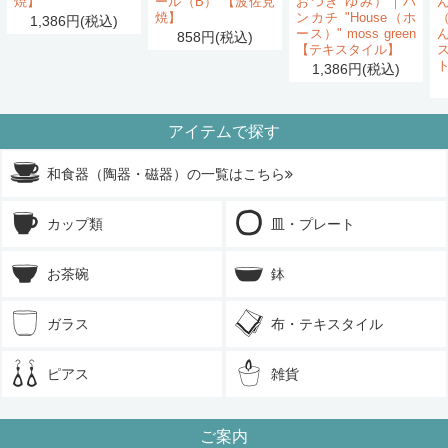
焼】
ール（B） 【波佐見
おつき ゆみ）｜ハ
ん
焼】
ンカチ "House（ホ
1,386円(税込)
ース）" moss green
858円(税込)
【テキスタイル】
1,386円(税込)
アイテムで探す
和食器（陶器・磁器）の一覧はこちら
カップ類
皿・プレート
お茶碗
鉢
ガラス
布・テキスタイル
ピアス
雑貨
ご案内