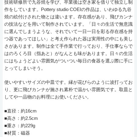
技術研修所で九谷焼を学び、卒業後は空き家を借りて独立し制
作をしています。Pottery studio COEIの作品は、いわゆる九谷
焼の絵付けされた物とは違います。存在感があり、飛びカンナ
の技法などを用いて制作されています。「日々の生活で無意識
に選んでしまうような、それでいて一日一日を彩る存在感を持
つ器であってほしい」と考え作られた器は実用性の中にも美し
さがあります。制作は全て手作業で行っており、手仕事ならで
はのろくろ目（指あと）がなんとも味があります。日々の生活
にはちょうどよい雰囲気がついつい毎日の食器を選ぶ際に手に
とってしまいそう。
使いやすいサイズの中皿です。縁が花びらのように波打ってお
り、更に飛びカンナが施され素朴で温かい雰囲気です。取皿と
してや一品物のお料理にお使いください。
■直径：約16cm
■高さ：約2.5cm
■重さ：約229g
■材質：磁器