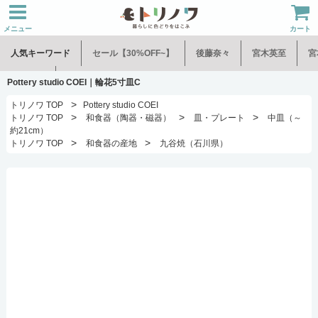
メニュー
カート
人気キーワード
セール【30%OFF~】
後藤奈々
宮木英至
宮
水谷和音
児玉修治
Pottery studio COEI｜輪花5寸皿C
>
トリノワ TOP
Pottery studio COEI
>
>
>
トリノワ TOP
和食器（陶器・磁器）
皿・プレート
中皿（～
約21cm）
>
>
トリノワ TOP
和食器の産地
九谷焼（石川県）