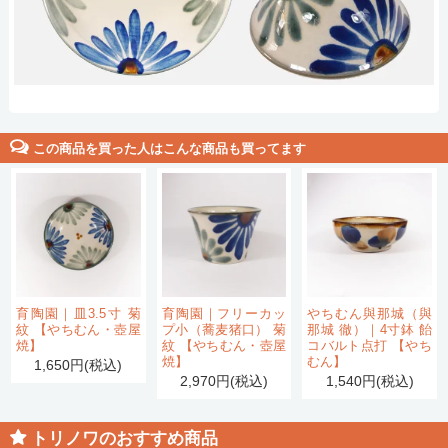
この商品を買った人はこんな商品も買ってます
育陶園｜皿3.5寸 菊
育陶園｜フリーカッ
やちむん與那城（與
紋 【やちむん・壺屋
プ小（蕎麦猪口） 菊
那城 徹）｜4寸鉢 飴
焼】
紋 【やちむん・壺屋
コバルト点打 【やち
焼】
むん】
1,650円(税込)
2,970円(税込)
1,540円(税込)
トリノワのおすすめ商品