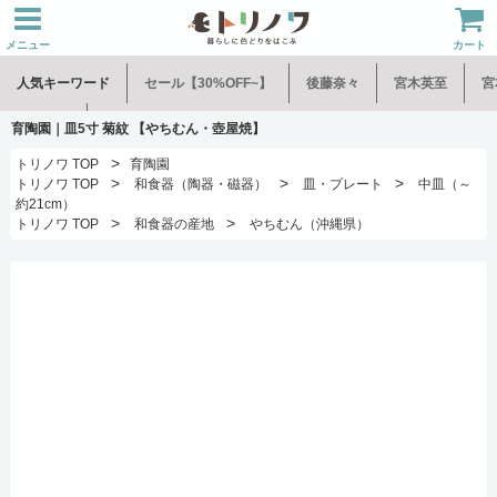
メニュー
カート
人気キーワード
セール【30%OFF~】
後藤奈々
宮木英至
宮
水谷和音
児玉修治
育陶園｜皿5寸 菊紋 【やちむん・壺屋焼】
>
トリノワ TOP
育陶園
>
>
>
トリノワ TOP
和食器（陶器・磁器）
皿・プレート
中皿（～
約21cm）
>
>
トリノワ TOP
和食器の産地
やちむん（沖縄県）