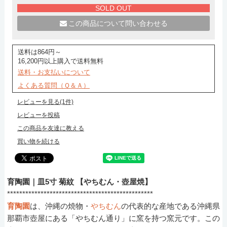
SOLD OUT
この商品について問い合わせる
送料は864円～
16,200円以上購入で送料無料
送料・お支払いについて
よくある質問（Ｑ＆Ａ）
レビューを見る(1件)
レビューを投稿
この商品を友達に教える
買い物を続ける
育陶園｜皿5寸 菊紋 【やちむん・壺屋焼】
************************************************
育陶園
は、沖縄の焼物・
やちむん
の代表的な産地である沖縄県
那覇市壺屋にある「やちむん通り」に窯を持つ窯元です。この