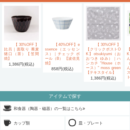
【30%OFF】
【40%OFF】e
【30%OFF】
比呂｜面取り 蕎麦
ssence（エッセン
【クリックポストO
猪口（茶）【笠間
ス）｜チェック ボ
K】otsukiyumi（お
K
焼】
ール（B） 【波佐見
おつき ゆみ）｜ハ
ん
焼】
ンカチ "House（ホ
1,386円(税込)
ース）" moss green
858円(税込)
【テキスタイル】
1,386円(税込)
アイテムで探す
和食器（陶器・磁器）の一覧はこちら
カップ類
皿・プレート