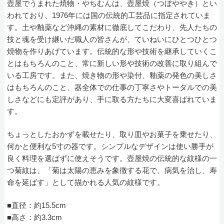
壺屋でうまれた焼物・やちむんは、壺屋焼（つぼややき）とい
われており、1976年には国の伝統的工芸品に指定されていま
す。土や釉薬など沖縄の素材に徹底してこだわり、先人たちの
技と魂を受け継いだ職人の皆さんが、ていねいにひとつひとつ
焼物を作りあげています。伝統的な形や技術を継承していくこ
とはもちろんのこと、常に新しい形や技術の改善に取り組んで
いる工房です。また、焼き物の形や染付、釉薬の発色の美しさ
はもちろんのこと、器全体での仕事の丁寧さやトータルでの美
しさなどにも定評があり、手に取る方たちに大変喜ばれていま
す。
ちょっとしたおかずを載せたり、取り皿やお菓子を乗せたり、
何かと便利な5寸の器です。シンプルなデザインは使い勝手が
良く料理を選ばずに使えそうです。壺屋焼の伝統的な紋様の一
つ菊紋は、「菊は太陽の恵みを象徴する花で、病気を治し、寿
命を延ばす」として描かれる人気の紋様です。
■直径：約15.5cm
■高さ：約3.3cm