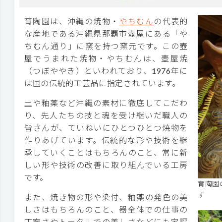
育陶園は、沖縄の焼物・
やちむん
の代表的
な産地である沖縄県那覇市壺屋にある「や
ちむん通り」に窯を持つ窯元です。この壺
屋でうまれた焼物・やちむんは、壺屋焼
（つぼややき）といわれており、1976年に
は国の伝統的工芸品に指定されています。
土や釉薬など沖縄の素材に徹底してこだわ
り、先人たちの技と魂を受け継いだ職人の
皆さんが、ていねいにひとつひとつ焼物を
作りあげています。伝統的な形や技術を継
承していくことはもちろんのこと、常に新
しい形や技術の改善に取り組んでいる工房
です。
育陶園
す
また、焼き物の形や染付、釉薬の発色の美
しさはもちろんのこと、器全体での仕事の
丁寧さやトータルでの美しさなどにも定評