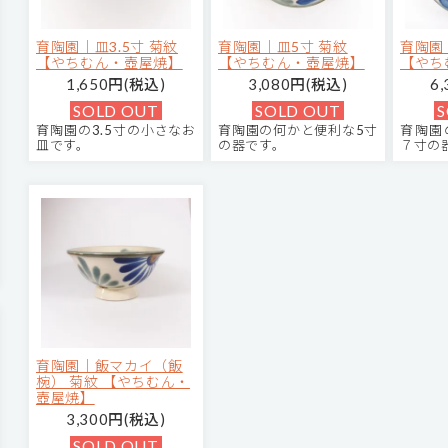
育陶園｜皿3.5寸 菊紋
育陶園｜皿5寸 菊紋
育陶園
【やちむん・壺屋焼】
【やちむん・壺屋焼】
【やち
1,650円(税込)
3,080円(税込)
6
SOLD OUT
SOLD OUT
S
育陶園の3.5寸の小さなお
育陶園の何かと便利な5寸
育陶園
皿です。
の器です。
７寸の
育陶園｜飯マカイ（飯
椀） 菊紋 【やちむん・
壺屋焼】
3,300円(税込)
SOLD OUT