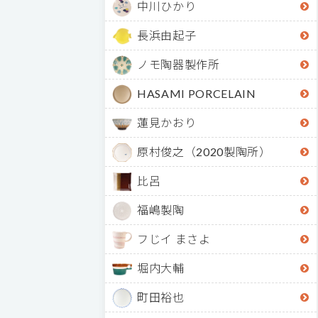
中川ひかり
長浜由起子
ノモ陶器製作所
HASAMI PORCELAIN
蓮見かおり
原村俊之（2020製陶所）
比呂
福嶋製陶
フじイ まさよ
堀内大輔
町田裕也