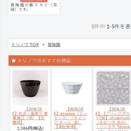
育陶園の飯マカイ（茶
碗）です。
5件中
1-5件を
>
トリノワ TOP
育陶園
トリノワのおすすめ商品
【30%OF
【40%OF
【30%OF
F】比呂｜面取り 蕎
F】essence（エッ
F】【クリックポス
麦猪口（茶）【笠
センス）｜チェッ
トOK】otsukiyumi
間焼】
ク ボール（B）
（おおつき ゆみ）
【波佐見焼】
｜ハンカチ "House
1,386円(税込)