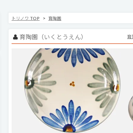
>
トリノワ TOP
育陶園
育陶園（いくとうえん）
育