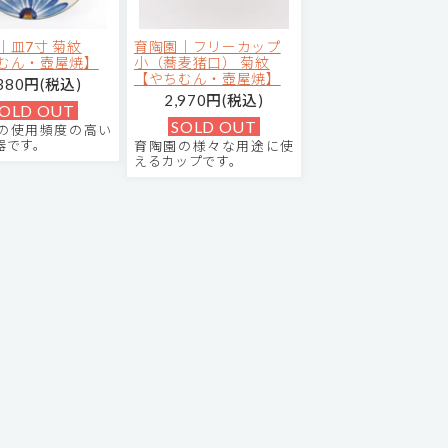
｜皿7寸 菊紋
育陶園｜フリーカップ
むん・壺屋焼】
小（蕎麦猪口） 菊紋
【やちむん・壺屋焼】
,380円(税込)
2,970円(税込)
OLD OUT
SOLD OUT
の使用頻度の高い
器です。
育陶園の様々な用途に使
えるカップです。