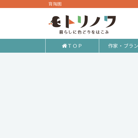
育陶園
ＴＯＰ
作家・ブラ