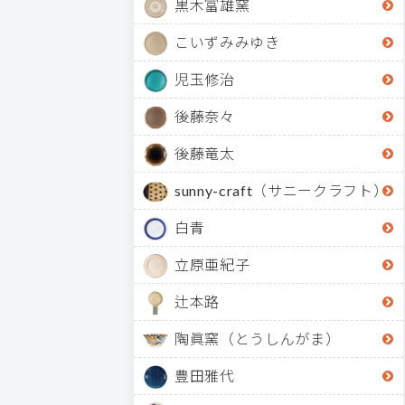
黒木富雄窯
こいずみみゆき
児玉修治
後藤奈々
後藤竜太
sunny-craft（サニークラフト）
白青
立原亜紀子
辻本路
陶眞窯（とうしんがま）
豊田雅代