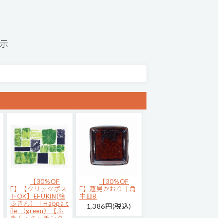
表示
【30%OF
【30%OF
F】【クリックポス
F】蓮見かおり｜角
トOK】EFUKiN(絵
中皿B
ふきん）｜Happa t
1,386円(税込)
ile （green）【ふ