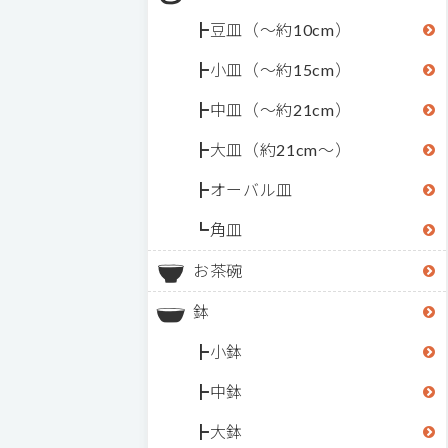
豆皿（～約10cm）
小皿（～約15cm）
中皿（～約21cm）
大皿（約21cm～）
オーバル皿
角皿
お茶碗
鉢
小鉢
中鉢
大鉢