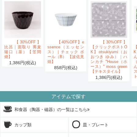
【30%OFF】
【40%OFF】e
【30%OFF】
比呂｜面取り 蕎麦
ssence（エッセン
【クリックポストO
猪口（茶）【笠間
ス）｜チェック ボ
K】otsukiyumi（お
K
焼】
ール（B） 【波佐見
おつき ゆみ）｜ハ
ん
焼】
ンカチ "House（ホ
1,386円(税込)
ース）" moss green
858円(税込)
【テキスタイル】
1,386円(税込)
アイテムで探す
和食器（陶器・磁器）の一覧はこちら
カップ類
皿・プレート