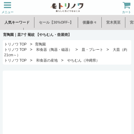
メニュー
カート
人気キーワード
セール【30%OFF~】
後藤奈々
宮木英至
宮
水谷和音
児玉修治
育陶園｜皿7寸 菊紋 【やちむん・壺屋焼】
>
トリノワ TOP
育陶園
>
>
>
トリノワ TOP
和食器（陶器・磁器）
皿・プレート
大皿（約
21cm～）
>
>
トリノワ TOP
和食器の産地
やちむん（沖縄県）