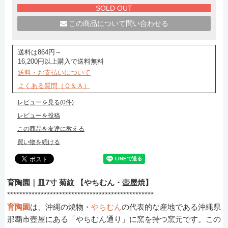
SOLD OUT
この商品について問い合わせる
送料は864円～
16,200円以上購入で送料無料
送料・お支払いについて
よくある質問（Ｑ＆Ａ）
レビューを見る(0件)
レビューを投稿
この商品を友達に教える
買い物を続ける
育陶園｜皿7寸 菊紋 【やちむん・壺屋焼】
************************************************
育陶園
は、沖縄の焼物・
やちむん
の代表的な産地である沖縄県
那覇市壺屋にある「やちむん通り」に窯を持つ窯元です。この