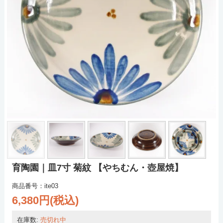
育陶園｜皿7寸 菊紋 【やちむん・壺屋焼】
商品番号：ite03
6,380円(税込)
在庫数:
売切れ中