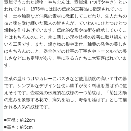
壺屋でうまれた焼物・やちむんは、壺屋焼（つぼややき）とい
われており、1976年には国の伝統的工芸品に指定されていま
す。土や釉薬など沖縄の素材に徹底してこだわり、先人たちの
技と魂を受け継いだ職人の皆さんが、ていねいにひとつひとつ
焼物を作りあげています。伝統的な形や技術を継承していくこ
とはもちろんのこと、常に新しい形や技術の改善に取り組んで
いる工房です。また、焼き物の形や染付、釉薬の発色の美しさ
はもちろんのこと、器全体での仕事の丁寧さやトータルでの美
しさなどにも定評があり、手に取る方たちに大変喜ばれていま
す。
主菜の盛りつけやカレーにパスタなど使用頻度の高い７寸の器
です。シンプルなデザインは使い勝手が良く料理を選ばずに使
えそうです。壺屋焼の伝統的な紋様の一つ菊紋は、「菊は太陽
の恵みを象徴する花で、病気を治し、寿命を延ばす」として描
かれる人気の紋様です。
■直径：約22cm
■高さ：約5cm