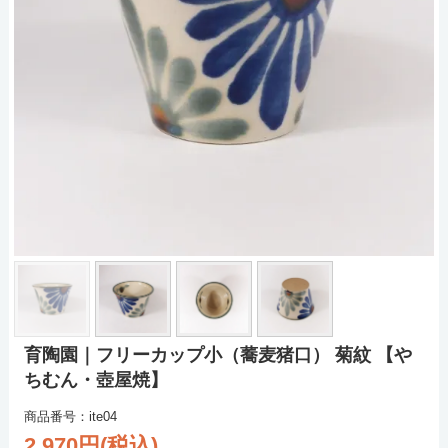
育陶園｜フリーカップ小（蕎麦猪口） 菊紋 【や
ちむん・壺屋焼】
商品番号：ite04
2,970円(税込)