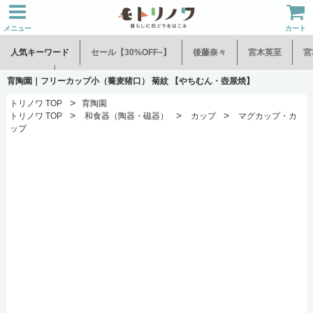
メニュー
カート
人気キーワード
セール【30%OFF~】
後藤奈々
宮木英至
宮
水谷和音
児玉修治
育陶園｜フリーカップ小（蕎麦猪口） 菊紋 【やちむん・壺屋焼】
>
トリノワ TOP
育陶園
>
>
>
トリノワ TOP
和食器（陶器・磁器）
カップ
マグカップ・カ
ップ