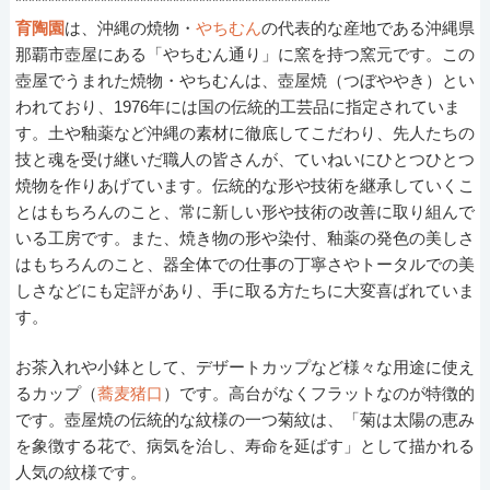
************************************************
育陶園
は、沖縄の焼物・
やちむん
の代表的な産地である沖縄県
那覇市壺屋にある「やちむん通り」に窯を持つ窯元です。この
壺屋でうまれた焼物・やちむんは、壺屋焼（つぼややき）とい
われており、1976年には国の伝統的工芸品に指定されていま
す。土や釉薬など沖縄の素材に徹底してこだわり、先人たちの
技と魂を受け継いだ職人の皆さんが、ていねいにひとつひとつ
焼物を作りあげています。伝統的な形や技術を継承していくこ
とはもちろんのこと、常に新しい形や技術の改善に取り組んで
いる工房です。また、焼き物の形や染付、釉薬の発色の美しさ
はもちろんのこと、器全体での仕事の丁寧さやトータルでの美
しさなどにも定評があり、手に取る方たちに大変喜ばれていま
す。
お茶入れや小鉢として、デザートカップなど様々な用途に使え
るカップ（
蕎麦猪口
）です。高台がなくフラットなのが特徴的
です。壺屋焼の伝統的な紋様の一つ菊紋は、「菊は太陽の恵み
を象徴する花で、病気を治し、寿命を延ばす」として描かれる
人気の紋様です。