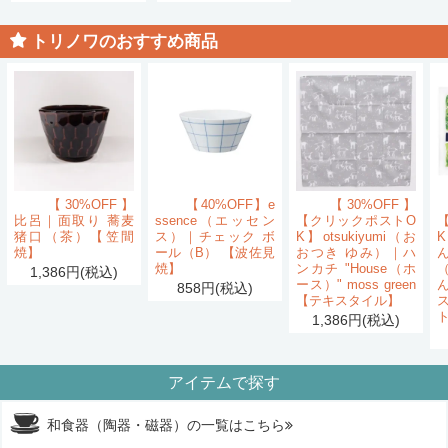
トリノワのおすすめ商品
【30%OFF】
【40%OFF】e
【30%OFF】
比呂｜面取り 蕎麦
ssence（エッセン
【クリックポストO
猪口（茶）【笠間
ス）｜チェック ボ
K】otsukiyumi（お
K
焼】
ール（B） 【波佐見
おつき ゆみ）｜ハ
ん
焼】
ンカチ "House（ホ
1,386円(税込)
ース）" moss green
858円(税込)
【テキスタイル】
1,386円(税込)
アイテムで探す
和食器（陶器・磁器）の一覧はこちら