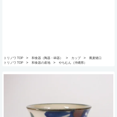
>
>
>
トリノワ TOP
和食器（陶器・磁器）
カップ
蕎麦猪口
>
>
トリノワ TOP
和食器の産地
やちむん（沖縄県）