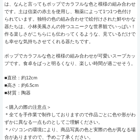
は、なんと言ってもポップでカラフルな色と模様の組み合わせ
です。土は信楽の赤土を使用し、釉薬によって1つ1つ色付け
られています。独特の色の組み合わせで絵付けされた鮮やかな
器たちは、小林美風さんの持つユニークな世界観でいっぱい！
作る楽しさがこちらにも伝わってくるような、見ているだけで
も幸せな気持ちさせてくれる器たちです。
ポップでカラフルな色と模様の組み合わせが可愛いスープカッ
プです。食卓をぱっと明るくなり、楽しい時間が過ごせそう。
■直径：約12cm
■高さ：約6.5cm
■材質：陶器
＜購入の際の注意点＞
＊全てを手作業で制作しておりますので作品ごとに色や形がわ
ずかに異なる一点ものとしてご理解ください。
＊パソコンの環境により、商品写真の色と実際の色が異なる場
合がありますので、予めご了承ください。