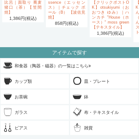
比呂｜面取り 蕎麦
ssence（エッセン
【クリックポストO
猪口（茶）【笠間
ス）｜チェック ボ
K】otsukiyumi（お
K
焼】
ール（B） 【波佐見
おつき ゆみ）｜ハ
ん
焼】
ンカチ "House（ホ
1,386円(税込)
ース）" moss green
858円(税込)
【テキスタイル】
1,386円(税込)
アイテムで探す
和食器（陶器・磁器）の一覧はこちら
カップ類
皿・プレート
お茶碗
鉢
ガラス
布・テキスタイル
ピアス
雑貨