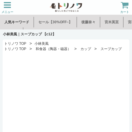
メニュー
カート
人気キーワード
セール【30%OFF~】
後藤奈々
宮木英至
宮
水谷和音
児玉修治
小林美風｜スープカップ 【c12】
>
トリノワ TOP
小林美風
>
>
>
トリノワ TOP
和食器（陶器・磁器）
カップ
スープカップ