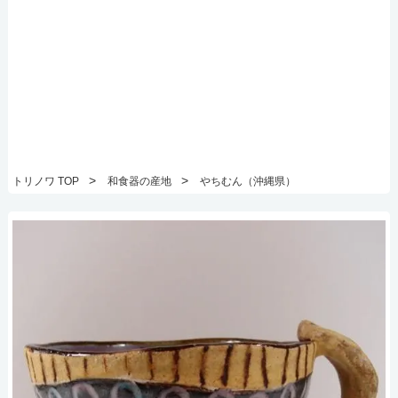
>
>
トリノワ TOP
和食器の産地
やちむん（沖縄県）