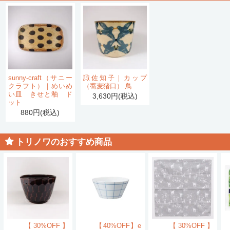
sunny-craft（サニー
諏佐知子｜カップ
クラフト）｜めいめ
（蕎麦猪口） 鳥
い皿 きせと釉 ド
3,630円(税込)
ット
880円(税込)
トリノワのおすすめ商品
【30%OFF】
【40%OFF】e
【30%OFF】