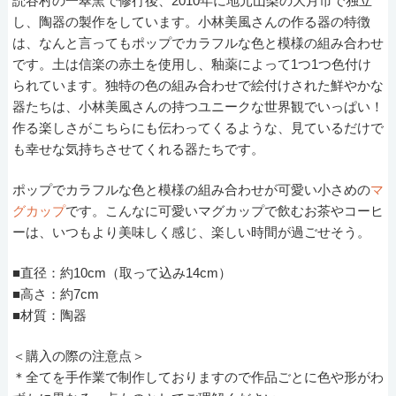
読谷村の一翠窯で修行後、2010年に地元山梨の大月市で独立
し、陶器の製作をしています。小林美風さんの作る器の特徴
は、なんと言ってもポップでカラフルな色と模様の組み合わせ
です。土は信楽の赤土を使用し、釉薬によって1つ1つ色付け
られています。独特の色の組み合わせで絵付けされた鮮やかな
器たちは、小林美風さんの持つユニークな世界観でいっぱい！
作る楽しさがこちらにも伝わってくるような、見ているだけで
も幸せな気持ちさせてくれる器たちです。
ポップでカラフルな色と模様の組み合わせが可愛い小さめの
マ
グカップ
です。こんなに可愛いマグカップで飲むお茶やコーヒ
ーは、いつもより美味しく感じ、楽しい時間が過ごせそう。
■直径：約10cm（取って込み14cm）
■高さ：約7cm
■材質：陶器
＜購入の際の注意点＞
＊全てを手作業で制作しておりますので作品ごとに色や形がわ