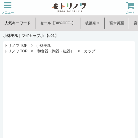
メニュー
カート
人気キーワード
セール【30%OFF~】
後藤奈々
宮木英至
宮
水谷和音
児玉修治
小林美風｜マグカップ小 【c01】
>
トリノワ TOP
小林美風
>
>
トリノワ TOP
和食器（陶器・磁器）
カップ