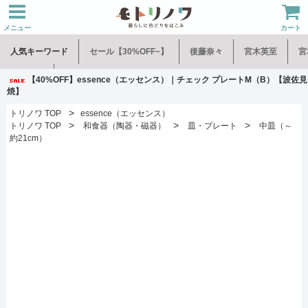
メニュー
カート
人気キーワード
セール【30%OFF~】
後藤奈々
宮木英至
宮
水谷和音
児玉修治
【40%OFF】essence（エッセンス）｜チェック プレートM（B）【波佐見
焼】
>
トリノワ TOP
essence（エッセンス）
>
>
>
トリノワ TOP
和食器（陶器・磁器）
皿・プレート
中皿（～
約21cm）