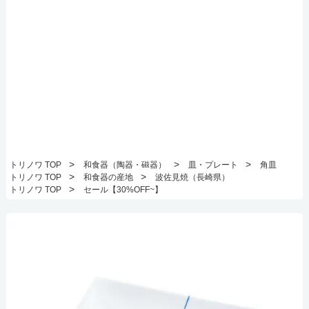
>
>
>
トリノワ TOP
和食器（陶器・磁器）
皿・プレート
角皿
>
>
トリノワ TOP
和食器の産地
波佐見焼（長崎県）
>
トリノワ TOP
セール【30%OFF~】