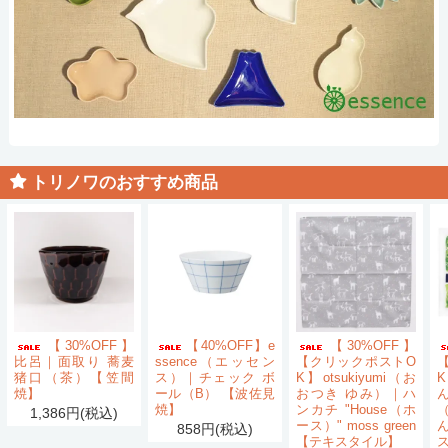
トリノワのおすすめ商品
【30%OFF】
【40%OFF】e
【30%OFF】
比呂｜面取り 蕎麦
ssence（エッセン
【クリックポストO
猪口（茶）【笠間
ス）｜チェック ボ
K】otsukiyumi（お
K
焼】
ール（B） 【波佐見
おつき ゆみ）｜ハ
ん
焼】
ンカチ "House（ホ
1,386円(税込)
ース）" moss green
858円(税込)
【テキスタイル】