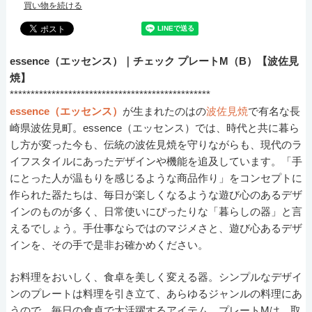
買い物を続ける
essence（エッセンス）｜チェック プレートM（B）【波佐見
焼】
************************************************
essence（エッセンス）
が生まれたのはの
波佐見焼
で有名な長
崎県波佐見町。essence（エッセンス）では、時代と共に暮ら
し方が変った今も、伝統の波佐見焼を守りながらも、現代のラ
イフスタイルにあったデザインや機能を追及しています。「手
にとった人が温もりを感じるような商品作り」をコンセプトに
作られた器たちは、毎日が楽しくなるような遊び心のあるデザ
インのものが多く、日常使いにぴったりな「暮らしの器」と言
えるでしょう。手仕事ならではのマジメさと、遊び心あるデザ
インを、その手で是非お確かめください。
お料理をおいしく、食卓を美しく変える器。シンプルなデザイ
ンのプレートは料理を引き立て、あらゆるジャンルの料理にあ
うので、毎日の食卓で大活躍するアイテム。プレートMは、取