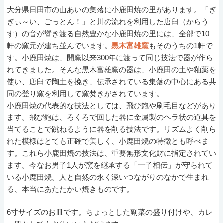
大分県日田市の山あいの集落に小鹿田焼の里があります。「ぎ
ぎぃ～い、ごっとん！」と川の流れを利用した唐臼（からう
す）の音が響き渡る自然豊かな小鹿田焼の里には、全部で10
軒の窯元が建ち並んでいます。
黒木富雄窯
もそのうちの1軒で
す。小鹿田焼は、開窯以来300年に渡って同じ技法で器が作ら
れてきました。そんな黒木富雄窯の器は、小鹿田の土や釉薬を
使い、唐臼で陶土を挽き、伝承されている集落の中心にある共
同の登り窯を利用して窯焚きがされています。
小鹿田焼の代表的な技法としては、飛び鉋や刷毛目などがあり
ます。飛び鉋は、ろくろで回した器に金属製のヘラ状の道具を
当てることで跳ねるように器を削る技法です。リズムよく削ら
れた模様はとても正確で美しく、小鹿田焼の特徴とも呼べま
す。これら小鹿田焼の技法は、重要無形文化財に指定されてい
ます。今なお男子1人が窯を継承する「一子相伝」が守られて
いる小鹿田焼。人と自然の永く深いつながりのなかで生まれ
る、本当にあたたかい焼きものです。
6寸サイズのお皿です。ちょっとした副菜の盛り付けや、カレ