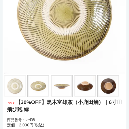
【30%OFF】黒木富雄窯（小鹿田焼）｜6寸皿
飛び鉋 緑
商品番号：ktd08
定価：2,090円(税込)