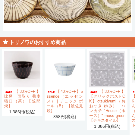
トリノワのおすすめ商品
【30%OFF】
【40%OFF】e
【30%OFF】
比呂｜面取り 蕎麦
ssence（エッセン
【クリックポストO
猪口（茶）【笠間
ス）｜チェック ボ
K】otsukiyumi（お
K
焼】
ール（B） 【波佐見
おつき ゆみ）｜ハ
ん
焼】
ンカチ "House（ホ
1,386円(税込)
ース）" moss green
858円(税込)
【テキスタイル】
1,386円(税込)