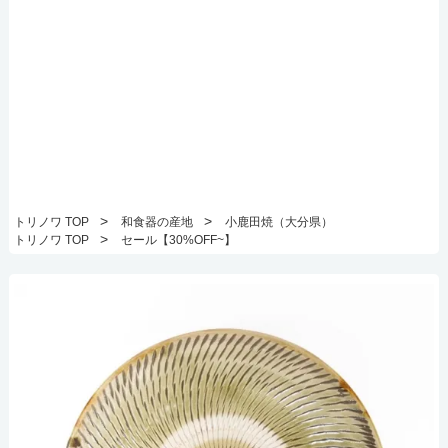
>
>
トリノワ TOP
和食器の産地
小鹿田焼（大分県）
>
トリノワ TOP
セール【30%OFF~】