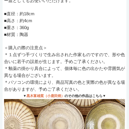
ー皿としてもお使いいただけます。
■直径：約18cm
■高さ：約4cm
■重さ：360g
■材質：陶器
＜購入の際の注意点＞
＊１点ずつ手づくりで生み出された作家ものですので、形や色
合いに若干の誤差が生じます。予めご了承ください。
＊釉薬の掛かり具合によって、個体毎に色の出かたや雰囲気が
異なる場合がございます。
＊パソコンの環境により、商品写真の色と実際の色が異なる場
合がありますが、予めご了承ください。
▼
黒木富雄窯（小鹿田焼）
のその他の作品はこちら▼