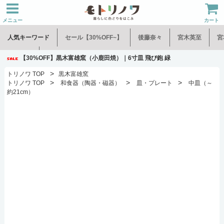
メニュー
カート
人気キーワード
セール【30%OFF~】
後藤奈々
宮木英至
宮
水谷和音
児玉修治
【30%OFF】黒木富雄窯（小鹿田焼）｜6寸皿 飛び鉋 緑
>
トリノワ TOP
黒木富雄窯
>
>
>
トリノワ TOP
和食器（陶器・磁器）
皿・プレート
中皿（～
約21cm）