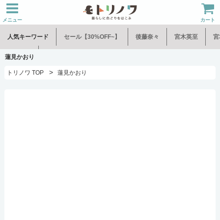
メニュー
カート
人気キーワード
セール【30%OFF~】
後藤奈々
宮木英至
宮
水谷和音
児玉修治
蓮見かおり
>
トリノワ TOP
蓮見かおり