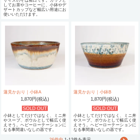
サイズのそば猪口です。カップと
してお茶やコーヒーに、小鉢やデ
ザートカップなど幅広い用途にお
使いいただけます。
蓮見かおり｜小鉢A
蓮見かおり｜小鉢B
1,870円(税込)
1,870円(税込)
SOLD OUT
SOLD OUT
小鉢としてだけではなく、ミニ丼
小鉢としてだけではなく、ミニ丼
やスープ、ボウルとして幅広く使
やスープ、ボウルとして幅広く使
えそう。ヘビーローテーションに
えそう。ヘビーローテーションに
なる事間違いなしの器です。
なる事間違いなしの器です。
26件中
1-12件を表示