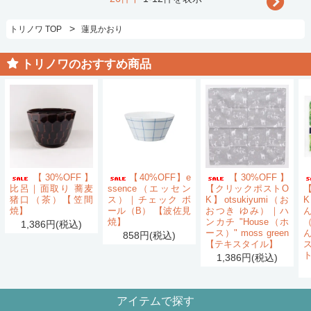
>
トリノワ TOP
蓮見かおり
トリノワのおすすめ商品
【30%OFF】
【40%OFF】e
【30%OFF】
比呂｜面取り 蕎麦
ssence（エッセン
【クリックポストO
猪口（茶）【笠間
ス）｜チェック ボ
K】otsukiyumi（お
K
焼】
ール（B） 【波佐見
おつき ゆみ）｜ハ
ん
焼】
ンカチ "House（ホ
1,386円(税込)
ース）" moss green
858円(税込)
【テキスタイル】
1,386円(税込)
アイテムで探す