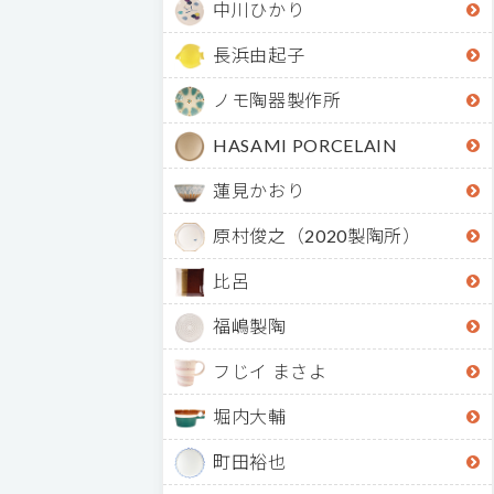
中川ひかり
長浜由起子
ノモ陶器製作所
HASAMI PORCELAIN
蓮見かおり
原村俊之（2020製陶所）
比呂
福嶋製陶
フじイ まさよ
堀内大輔
町田裕也