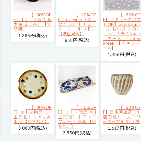
【30%OF
【40%OF
【30%OF
F】比呂｜面取り 蕎
F】essence（エッ
F】【クリックポス
麦猪口（茶）【笠
センス）｜チェッ
トOK】otsukiyumi
間焼】
ク ボール（B）
（おおつき ゆみ）
【波佐見焼】
｜ハンカチ "House
1,386円(税込)
（ホース）" moss
858円(税込)
green 【テキスタ
イル】
1,386円(税込)
【30%OF
【30%OF
【30%OF
F】エドメ陶房（川
F】エドメ陶房（川
F】黒木富雄窯（小
上真悟）｜6寸鉢
上真悟）｜ロング
鹿田焼）｜丸フリ
水玉 【やちむん】
プレート 唐草 【や
ーカップ 刷毛目 白
ちむん】
3,080円(税込)
1,617円(税込)
3,850円(税込)