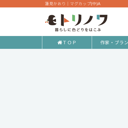
蓮見かおり｜マグカップ(中)A
ＴＯＰ
作家・ブラ