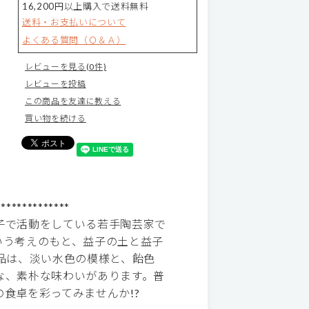
16,200円以上購入で送料無料
送料・お支払いについて
よくある質問（Ｑ＆Ａ）
レビューを見る(0件)
レビューを投稿
この商品を友達に教える
買い物を続ける
**************
子で活動をしている若手陶芸家で
いう考えのもと、益子の土と益子
品は、淡い水色の模様と、飴色
な、素朴な味わいがあります。普
食卓を彩ってみませんか!?