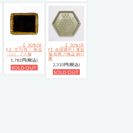
【30%OF
【30%OF
F】河内啓｜角皿
F】吉田健宗 | 青磁
（小） アメ釉
釉 和柄 六角皿 麻の
葉
1,782円(税込)
2,310円(税込)
SOLD OUT
SOLD OUT