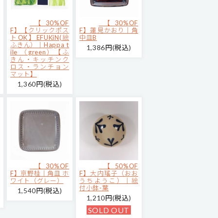
【30%OF
【30%OF
F】【クリックポス
F】蓮見かおり｜角
トOK】EFUKiN(絵
中皿B
ふきん）｜Happa t
1,386円(税込)
ile （green）【ふ
きん・キッチンク
ロス・ランチョン
マット】
1,360円(税込)
【30%OF
【50%OF
F】京野桂｜角皿 ホ
F】大内瑤子（おお
ワイト（グレー）
うちようこ）｜絵
付小鉢-葉
1,540円(税込)
1,210円(税込)
SOLD OUT