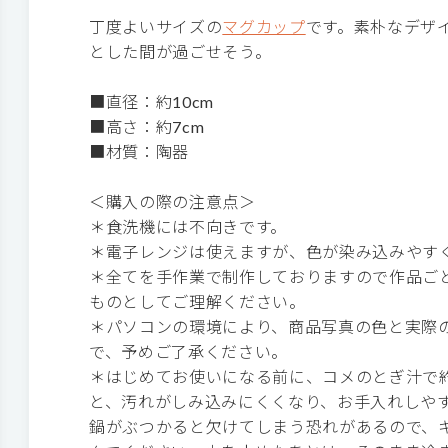
丁度よいサイズの
マグカップ
です。素朴なデザ
とした間が過ごせそう。
■直径：約10cm
■高さ：約7cm
■材質：陶器
＜購入の際の注意点＞
＊食洗機には不向きです。
＊電子レンジは使えますが、色が染み込みやす
＊全てを手作業で制作しておりますので作品ご
ものとしてご理解ください。
＊パソコンの環境により、商品写真の色と実際
で、予めご了承ください。
＊はじめてお使いになる前に、コメのとぎ汁で約
と、汚れがしみ込みにくくなり、お手入れしや
鍋がぶつかると欠けてしまう恐れがあるので、