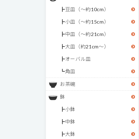
豆皿（～約10cm）
小皿（～約15cm）
中皿（～約21cm）
大皿（約21cm～）
オーバル皿
角皿
お茶碗
鉢
小鉢
中鉢
大鉢