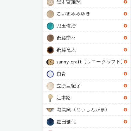
黒木富雄窯
こいずみみゆき
児玉修治
後藤奈々
後藤竜太
sunny-craft（サニークラフト）
白青
立原亜紀子
辻本路
陶眞窯（とうしんがま）
豊田雅代