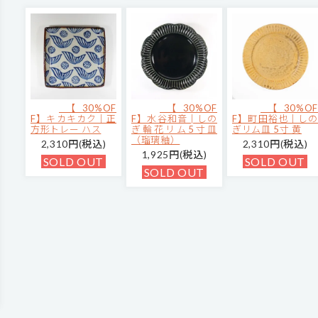
【30%OF
【30%OF
【30%OF
F】キカキカク｜正
F】水谷和音│しの
F】町田裕也｜しの
方形トレー ハス
ぎ輪花リム5寸皿
ぎリム皿 5寸 黄
（瑠璃釉）
2,310円(税込)
2,310円(税込)
1,925円(税込)
SOLD OUT
SOLD OUT
SOLD OUT