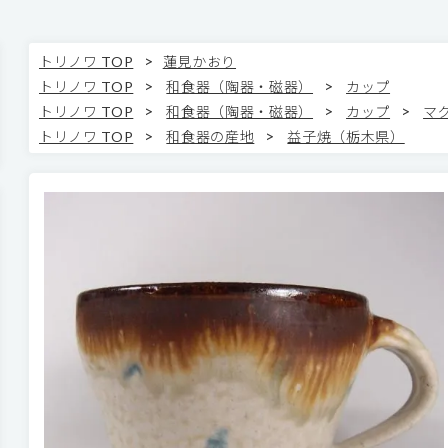
>
トリノワ TOP
蓮見かおり
>
>
トリノワ TOP
和食器（陶器・磁器）
カップ
>
>
>
トリノワ TOP
和食器（陶器・磁器）
カップ
マ
>
>
トリノワ TOP
和食器の産地
益子焼（栃木県）