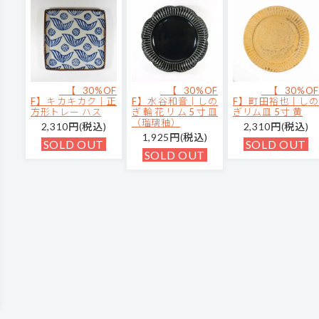
【30%OF
【30%OF
【30%OF
F】キカキカク｜正
F】水谷和音│しの
F】町田裕也｜しの
方形トレー ハス
ぎ輪花リム5寸皿
ぎリム皿 5寸 黄
（瑠璃釉）
2,310円(税込)
2,310円(税込)
1,925円(税込)
SOLD OUT
SOLD OUT
SOLD OUT