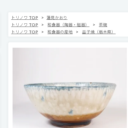
>
トリノワ TOP
蓮見かおり
>
>
トリノワ TOP
和食器（陶器・磁器）
茶碗
>
>
トリノワ TOP
和食器の産地
益子焼（栃木県）