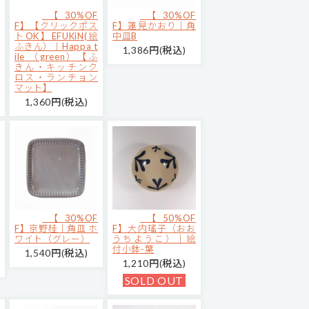
【30%OF
【30%OF
F】【クリックポス
F】蓮見かおり｜角
トOK】EFUKiN(絵
中皿B
ふきん）｜Happa t
1,386円(税込)
ile （green）【ふ
きん・キッチンク
ロス・ランチョン
マット】
1,360円(税込)
【30%OF
【50%OF
F】京野桂｜角皿 ホ
F】大内瑤子（おお
ワイト（グレー）
うちようこ）｜絵
付小鉢-葉
1,540円(税込)
1,210円(税込)
SOLD OUT