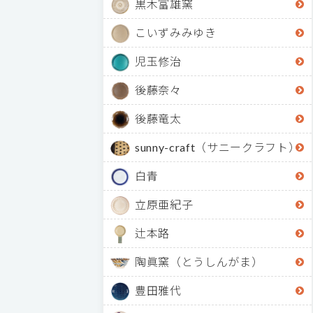
黒木富雄窯
こいずみみゆき
児玉修治
後藤奈々
後藤竜太
sunny-craft（サニークラフト）
白青
立原亜紀子
辻本路
陶眞窯（とうしんがま）
豊田雅代