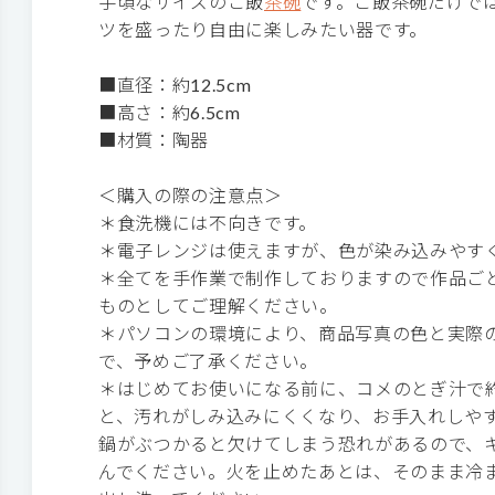
手頃なサイズのご飯
茶碗
です。ご飯茶碗だけで
ツを盛ったり自由に楽しみたい器です。
■直径：約12.5cm
■高さ：約6.5cm
■材質：陶器
＜購入の際の注意点＞
＊食洗機には不向きです。
＊電子レンジは使えますが、色が染み込みやす
＊全てを手作業で制作しておりますので作品ご
ものとしてご理解ください。
＊パソコンの環境により、商品写真の色と実際
で、予めご了承ください。
＊はじめてお使いになる前に、コメのとぎ汁で約
と、汚れがしみ込みにくくなり、お手入れしや
鍋がぶつかると欠けてしまう恐れがあるので、
んでください。火を止めたあとは、そのまま冷