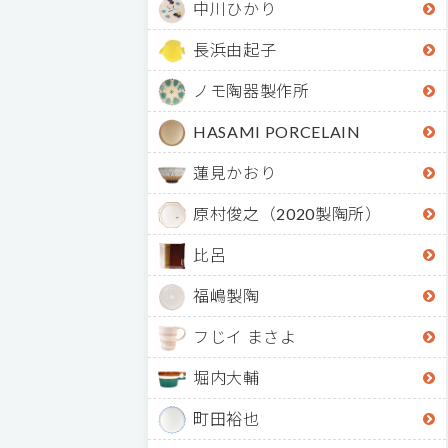
中川ひかり
長浜由起子
ノモ陶器製作所
HASAMI PORCELAIN
蓮見かおり
原村俊之（2020製陶所）
比呂
福嶋製陶
フじイ まさよ
堀内大輔
町田裕也