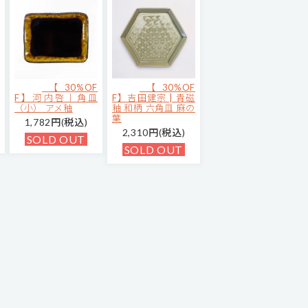
【30%OF
【30%OF
F】河内啓｜角皿
F】吉田健宗 | 青磁
（小） アメ釉
釉 和柄 六角皿 麻の
葉
1,782円(税込)
2,310円(税込)
SOLD OUT
SOLD OUT