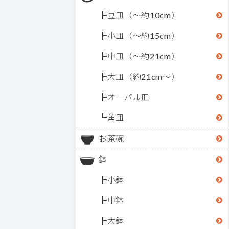
豆皿（～約10cm）
小皿（～約15cm）
中皿（～約21cm）
大皿（約21cm～）
オーバル皿
角皿
お茶碗
鉢
小鉢
中鉢
大鉢