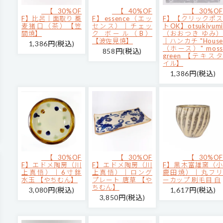
【30%OF
【40%OF
【30%OF
F】比呂｜面取り 蕎
F】essence（エッ
F】【クリックポス
麦猪口（茶）【笠
センス）｜チェッ
トOK】otsukiyumi
間焼】
ク ボール（B）
（おおつき ゆみ）
【波佐見焼】
｜ハンカチ "House
1,386円(税込)
（ホース）" moss
858円(税込)
green 【テキスタ
イル】
1,386円(税込)
【30%OF
【30%OF
【30%OF
F】エドメ陶房（川
F】エドメ陶房（川
F】黒木富雄窯（小
上真悟）｜6寸鉢
上真悟）｜ロング
鹿田焼）｜丸フリ
水玉 【やちむん】
プレート 唐草 【や
ーカップ 刷毛目 白
ちむん】
3,080円(税込)
1,617円(税込)
3,850円(税込)