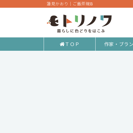
蓮見かおり｜ご飯茶碗B
ＴＯＰ
作家・ブラ