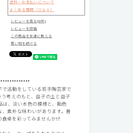
送料・お支払いについて
よくある質問（Ｑ＆Ａ）
レビューを見る(0件)
レビューを投稿
この商品を友達に教える
買い物を続ける
**************
子で活動をしている若手陶芸家で
いう考えのもと、益子の土と益子
品は、淡い水色の模様と、飴色
な、素朴な味わいがあります。普
食卓を彩ってみませんか!?