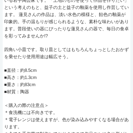
いる若手陶芸家です。「土地のものを使って作品を作りたい」
という考えのもと、益子の土と益子の釉薬を使用し作芸してい
ます。 蓮見さんの作品は、淡い水色の模様と、飴色の釉薬が
印象的。手の温もりが感じられるような、素朴な味わいがあり
ます。普段使いの器にぴったりな蓮見さんの器で、毎日の食卓
を彩ってみませんか!?
四角い小皿です。取り皿としてはもちろんちょっとしたおかず
を乗せたり使用用途は幅広そう。
■直径：約8.5cm
■高さ：約1.3cm
■重さ：約83cm
■材質：陶器
＜購入の際の注意点＞
＊食洗機には不向きです。
＊電子レンジは使えますが、色が染み込みやすくなる場合があ
ります。