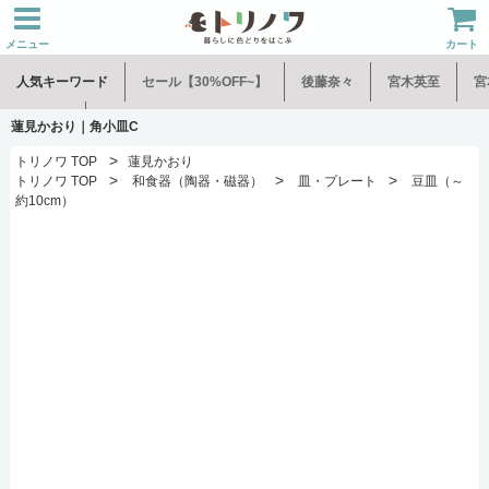
メニュー
カート
人気キーワード
セール【30%OFF~】
後藤奈々
宮木英至
宮
水谷和音
児玉修治
蓮見かおり｜角小皿C
>
トリノワ TOP
蓮見かおり
>
>
>
トリノワ TOP
和食器（陶器・磁器）
皿・プレート
豆皿（～
約10cm）