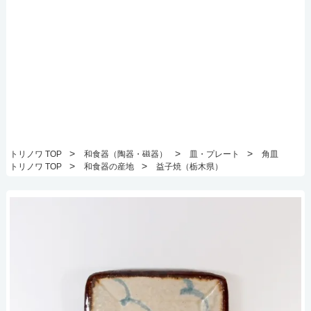
>
>
>
トリノワ TOP
和食器（陶器・磁器）
皿・プレート
角皿
>
>
トリノワ TOP
和食器の産地
益子焼（栃木県）