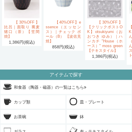
【30%OFF】
【40%OFF】e
【30%OFF】
比呂｜面取り 蕎麦
ssence（エッセン
【クリックポストO
猪口（茶）【笠間
ス）｜チェック ボ
K】otsukiyumi（お
K
焼】
ール（B） 【波佐見
おつき ゆみ）｜ハ
ん
焼】
ンカチ "House（ホ
1,386円(税込)
ース）" moss green
858円(税込)
【テキスタイル】
1,386円(税込)
アイテムで探す
和食器（陶器・磁器）の一覧はこちら
カップ類
皿・プレート
お茶碗
鉢
ガラス
布・テキスタイル