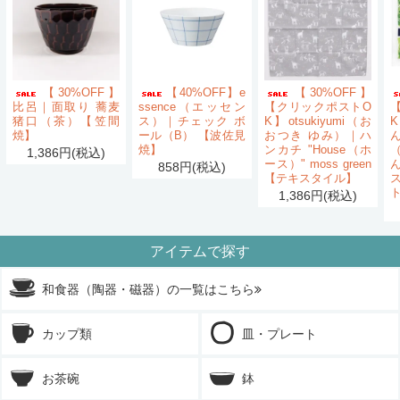
【30%OFF】
【40%OFF】e
【30%OFF】
比呂｜面取り 蕎麦
ssence（エッセン
【クリックポストO
猪口（茶）【笠間
ス）｜チェック ボ
K】otsukiyumi（お
K
焼】
ール（B） 【波佐見
おつき ゆみ）｜ハ
ん
焼】
ンカチ "House（ホ
1,386円(税込)
ース）" moss green
858円(税込)
【テキスタイル】
1,386円(税込)
アイテムで探す
和食器（陶器・磁器）の一覧はこちら
カップ類
皿・プレート
お茶碗
鉢