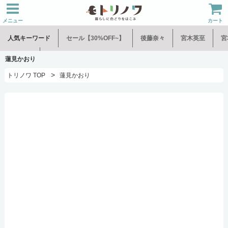
メニュー
カート
人気キーワード
セール【30%OFF~】
後藤奈々
宮木英至
宮
水谷和音
児玉修治
蓮見かおり
>
トリノワ TOP
蓮見かおり