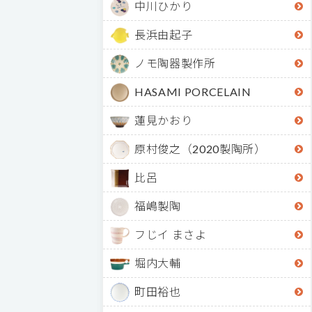
中川ひかり
長浜由起子
ノモ陶器製作所
HASAMI PORCELAIN
蓮見かおり
原村俊之（2020製陶所）
比呂
福嶋製陶
フじイ まさよ
堀内大輔
町田裕也