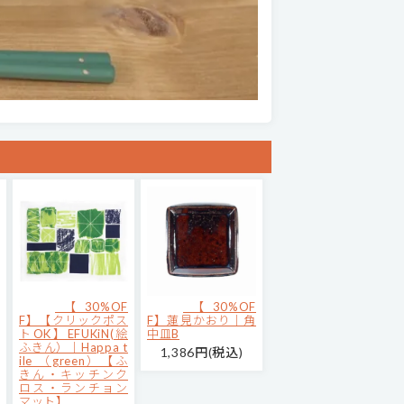
【30%OF
【30%OF
F】【クリックポス
F】蓮見かおり｜角
トOK】EFUKiN(絵
中皿B
ふきん）｜Happa t
1,386円(税込)
ile （green）【ふ
きん・キッチンク
ロス・ランチョン
マット】