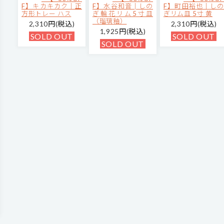
F】キカキカク｜正
F】水谷和音│しの
F】町田裕也｜しの
方形トレー ハス
ぎ輪花リム5寸皿
ぎリム皿 5寸 黄
（瑠璃釉）
2,310円(税込)
2,310円(税込)
1,925円(税込)
SOLD OUT
SOLD OUT
SOLD OUT