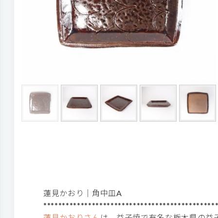
蓮見かおり｜角中皿A
**********************************************
蓮見かおりさん
は、益子焼で有名な栃木県の益