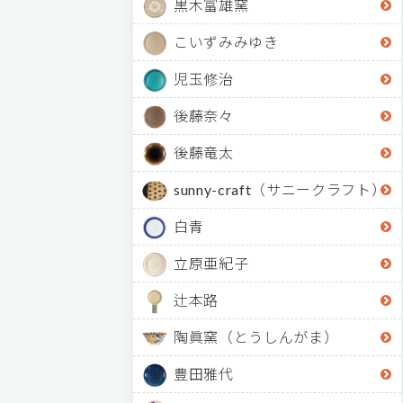
黒木富雄窯
こいずみみゆき
児玉修治
後藤奈々
後藤竜太
sunny-craft（サニークラフト）
白青
立原亜紀子
辻本路
陶眞窯（とうしんがま）
豊田雅代