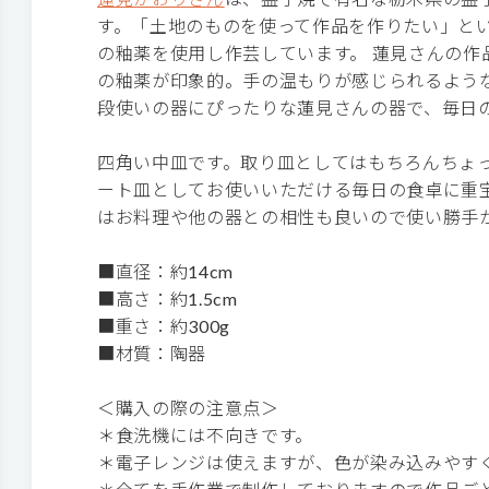
す。「土地のものを使って作品を作りたい」と
の釉薬を使用し作芸しています。 蓮見さんの作
の釉薬が印象的。手の温もりが感じられるよう
段使いの器にぴったりな蓮見さんの器で、毎日の
四角い中皿です。取り皿としてはもちろんちょ
ート皿としてお使いいただける毎日の食卓に重
はお料理や他の器との相性も良いので使い勝手
■直径：約14cm
■高さ：約1.5cm
■重さ：約300g
■材質：陶器
＜購入の際の注意点＞
＊食洗機には不向きです。
＊電子レンジは使えますが、色が染み込みやす