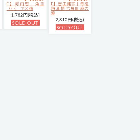
F】河内啓｜角皿
F】吉田健宗 | 青磁
（小） アメ釉
釉 和柄 六角皿 麻の
葉
1,782円(税込)
2,310円(税込)
SOLD OUT
SOLD OUT