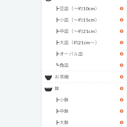
豆皿（～約10cm）
小皿（～約15cm）
中皿（～約21cm）
大皿（約21cm～）
オーバル皿
角皿
お茶碗
鉢
小鉢
中鉢
大鉢