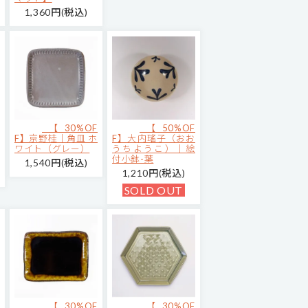
1,360円(税込)
【30%OF
【50%OF
F】京野桂｜角皿 ホ
F】大内瑤子（おお
ワイト（グレー）
うちようこ）｜絵
付小鉢-葉
1,540円(税込)
1,210円(税込)
SOLD OUT
【30%OF
【30%OF