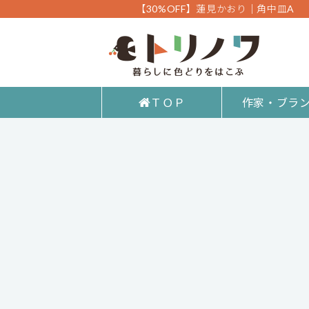
【30%OFF】蓮見かおり｜角中皿A
ＴＯＰ
作家・ブラ