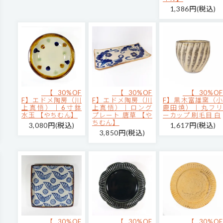
1,386円(税込)
【30%OF
【30%OF
【30%OF
F】エドメ陶房（川
F】エドメ陶房（川
F】黒木富雄窯（小
上真悟）｜6寸鉢
上真悟）｜ロング
鹿田焼）｜丸フリ
水玉 【やちむん】
プレート 唐草 【や
ーカップ 刷毛目 白
ちむん】
3,080円(税込)
1,617円(税込)
3,850円(税込)
【30%OF
【30%OF
【30%OF