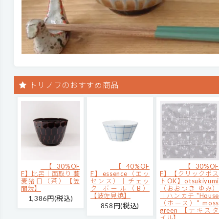
トリノワのおすすめ商品
【30%OF
【40%OF
【30%OF
F】比呂｜面取り 蕎
F】essence（エッ
F】【クリックポス
麦猪口（茶）【笠
センス）｜チェッ
トOK】otsukiyumi
間焼】
ク ボール（B）
（おおつき ゆみ）
【波佐見焼】
｜ハンカチ "House
1,386円(税込)
（ホース）" moss
858円(税込)
green 【テキスタ
イル】