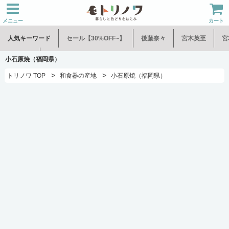
メニュー
カート
人気キーワード
セール【30%OFF~】
後藤奈々
宮木英至
宮
水谷和音
児玉修治
小石原焼（福岡県）
>
>
トリノワ TOP
和食器の産地
小石原焼（福岡県）