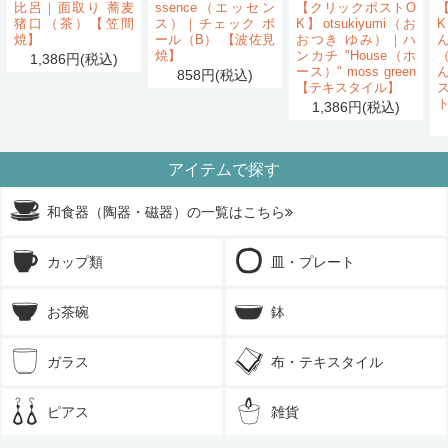
比呂｜面取り 蕎麦
ssence（エッセン
【クリックポストO
猪口（茶）【笠間
ス）｜チェック ボ
K】otsukiyumi（お
K
焼】
ール（B） 【波佐見
おつき ゆみ）｜ハ
ん
焼】
ンカチ "House（ホ
1,386円(税込)
ース）" moss green
858円(税込)
【テキスタイル】
1,386円(税込)
アイテムで探す
和食器（陶器・磁器）の一覧はこちら
カップ類
皿・プレート
お茶碗
鉢
ガラス
布・テキスタイル
ピアス
雑貨