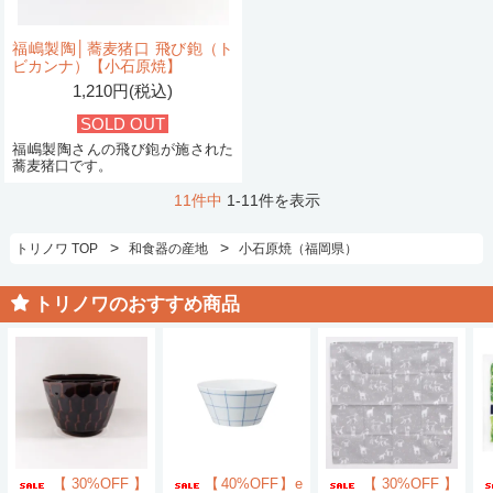
福嶋製陶│蕎麦猪口 飛び鉋（ト
ビカンナ）【小石原焼】
1,210円(税込)
SOLD OUT
福嶋製陶さんの飛び鉋が施された
蕎麦猪口です。
11件中
1-11件を表示
>
>
トリノワ TOP
和食器の産地
小石原焼（福岡県）
トリノワのおすすめ商品
【30%OFF】
【40%OFF】e
【30%OFF】