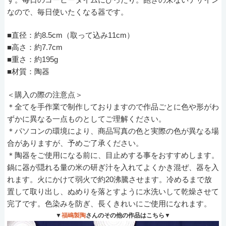
なので、毎日使いたくなる器です。
■直径：約8.5cm（取って込み11cm）
■高さ：約7.7cm
■重さ：約195g
■材質：陶器
＜購入の際の注意点＞
＊全てを手作業で制作しておりますので作品ごとに色や形がわ
ずかに異なる一点ものとしてご理解ください。
＊パソコンの環境により、商品写真の色と実際の色が異なる場
合がありますが、予めご了承ください。
＊陶器をご使用になる前に、目止めする事をおすすめします。
鍋に器が隠れる量の米の研ぎ汁を入れてよくかき混ぜ、器を入
れます。火にかけて弱火で約20沸騰させます。冷めるまで放
置して取り出し、ぬめりを落とすように水洗いして乾燥させて
完了です。色染みを防ぎ、長くきれいにご使用になれます。
▼
福嶋製陶
さんのその他の作品はこちら▼