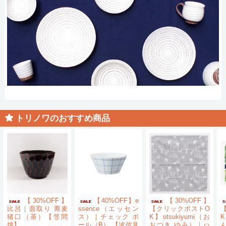
トリノワのおすすめ商品
【30%OFF】
【40%OFF】e
【30%OFF】
比呂｜面取り 蕎麦
ssence（エッセン
【クリックポストO
猪口（茶）【笠間
ス）｜チェック ボ
K】otsukiyumi（お
K
焼】
ール（B） 【波佐見
おつき ゆみ）｜ハ
ん