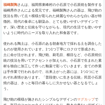
福嶋製陶
さんは、福岡県東峰村の小石原で小石原焼を製作する
福嶋秀作さんによる窯元です。福嶋製陶さんの器は、飛び鉋の
技法を用いて点々模様が彩られた綺麗なやわらかな白い器が特
徴的。現代の食卓にも馴染み、とても使いやすいデザインで
す。深い歴史と伝統を守りながらも、現代の生活でも使いやす
いように時代のニーズを取り入れた和食器です。
使われる陶土は、小石原のある朝倉地方で採れる土を調合した
ものが使用されています。1つ1つ丁寧にロクロで形成され、
土に命が注がれます。飛び鉋、刷毛目、櫛目など、小石原焼伝
統の技法を用いてアクセントが加えられ、小石原で生まれた素
材を独自に加工して作った釉薬で彩っていきます。全ての作業
は手作業で行われるので、出来上がった器には、1つ1つにそ
れぞれ表情があります。「普段使いに生きる伝統」民芸小石原
焼の器は、きっと毎日の暮らしに欠かせない器となるでしょ
う。
飛び鉋の模様が施されたシンプルなデザインの
マグカップ
で
す。毎日のコーヒータイムにぴったり。飽きの来ないデザイン