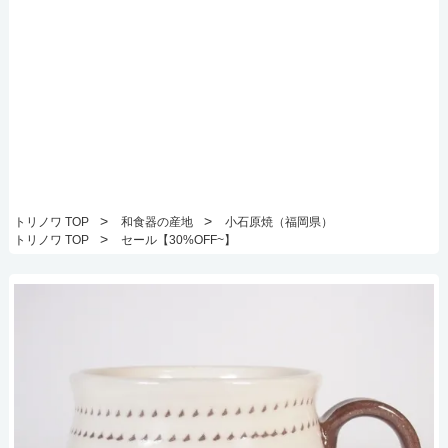
>
>
トリノワ TOP
和食器の産地
小石原焼（福岡県）
>
トリノワ TOP
セール【30%OFF~】