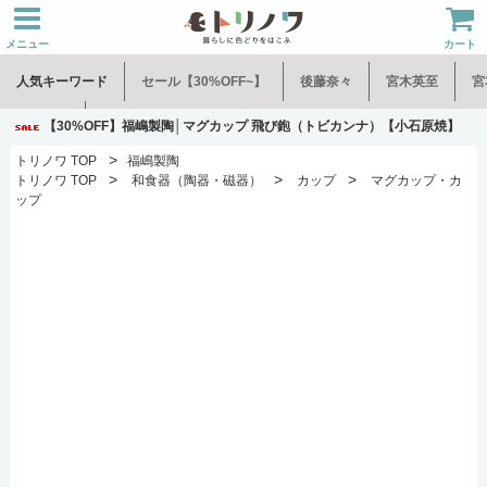
メニュー
カート
人気キーワード
セール【30%OFF~】
後藤奈々
宮木英至
宮
水谷和音
児玉修治
【30%OFF】福嶋製陶│マグカップ 飛び鉋（トビカンナ）【小石原焼】
>
トリノワ TOP
福嶋製陶
>
>
>
トリノワ TOP
和食器（陶器・磁器）
カップ
マグカップ・カ
ップ