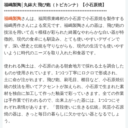
福嶋製陶│丸鉢大 飛び鉋（トビカンナ）【小石原焼】
************************************************************
福嶋製陶
さんは、福岡県東峰村の小石原で小石原焼を製作する
福嶋秀作さんによる窯元です。福嶋製陶さんの器は、飛び鉋の
技法を用いて点々模様が彩られた綺麗なやわらかな白い器が特
徴的。現代の食卓にも馴染み、とても使いやすいデザインで
す。深い歴史と伝統を守りながらも、現代の生活でも使いやす
いように時代のニーズを取り入れた和食器です。
使われる陶土は、小石原のある朝倉地方で採れる土を調合した
ものが使用されています。1つ1つ丁寧にロクロで形成され、
土に命が注がれます。飛び鉋、刷毛目、櫛目など、小石原焼伝
統の技法を用いてアクセントが加えられ、小石原で生まれた素
材を独自に加工して作った釉薬で彩っていきます。全ての作業
は手作業で行われるので、出来上がった器には、1つ1つにそ
れぞれ表情があります。「普段使いに生きる伝統」民芸小石原
焼の器は、きっと毎日の暮らしに欠かせない器となるでしょ
う。