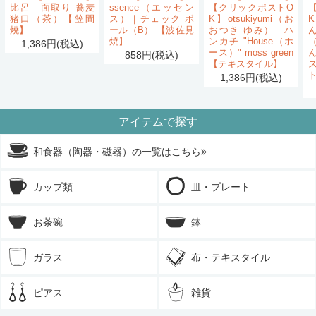
比呂｜面取り 蕎麦
ssence（エッセン
【クリックポストO
猪口（茶）【笠間
ス）｜チェック ボ
K】otsukiyumi（お
K
焼】
ール（B） 【波佐見
おつき ゆみ）｜ハ
ん
焼】
ンカチ "House（ホ
1,386円(税込)
ース）" moss green
858円(税込)
【テキスタイル】
1,386円(税込)
アイテムで探す
和食器（陶器・磁器）の一覧はこちら
カップ類
皿・プレート
お茶碗
鉢
ガラス
布・テキスタイル
ピアス
雑貨