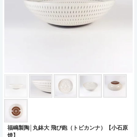
福嶋製陶│丸鉢大 飛び鉋（トビカンナ）【小石原
焼】