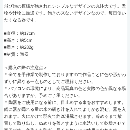
飛び鉋の模様が施されたシンプルなデザインの丸鉢大です。煮
物や汁物に最適です。飽きの来ないデザインなので、毎日使い
たくなる器です。
■直径：約17cm
■高さ：約5cm
■重さ：約282g
■材質：陶器
＜購入の際の注意点＞
＊全てを手作業で制作しておりますので作品ごとに色や形がわ
ずかに異なる一点ものとしてご理解ください。
＊パソコンの環境により、商品写真の色と実際の色が異なる場
合がありますが、予めご了承ください。
＊陶器をご使用になる前に、目止めする事をおすすめします。
鍋に器が隠れる量の米の研ぎ汁を入れてよくかき混ぜ、器を入
れます。火にかけて弱火で約20沸騰させます。冷めるまで放
置して取り出し、ぬめりを落とすように水洗いして乾燥させて