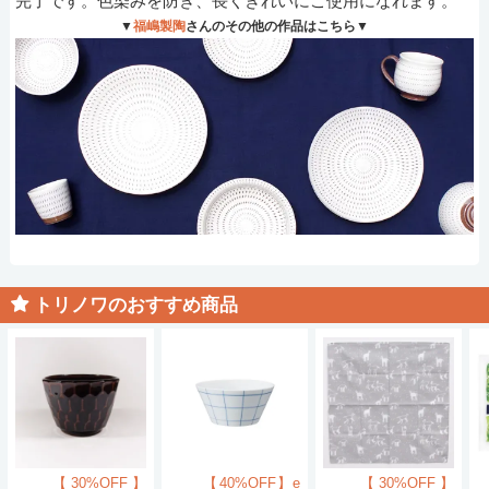
完了です。色染みを防ぎ、長くきれいにご使用になれます。
▼
福嶋製陶
さんのその他の作品はこちら▼
トリノワのおすすめ商品
【30%OFF】
【40%OFF】e
【30%OFF】