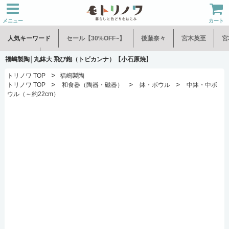
メニュー
カート
人気キーワード
セール【30%OFF~】
後藤奈々
宮木英至
宮
水谷和音
児玉修治
福嶋製陶│丸鉢大 飛び鉋（トビカンナ）【小石原焼】
>
トリノワ TOP
福嶋製陶
>
>
>
トリノワ TOP
和食器（陶器・磁器）
鉢・ボウル
中鉢・中ボ
ウル（～約22cm）